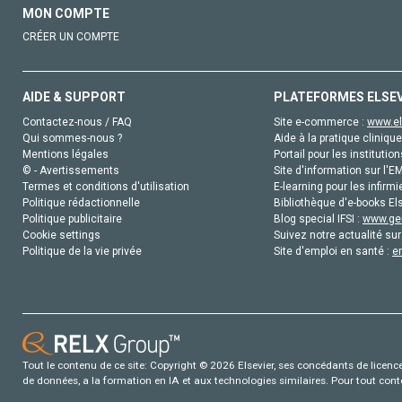
MON COMPTE
CRÉER UN COMPTE
AIDE & SUPPORT
PLATEFORMES ELSE
Contactez-nous / FAQ
Site e-commerce :
www.el
Qui sommes-nous ?
Aide à la pratique clinique
Mentions légales
Portail pour les institution
© - Avertissements
Site d'information sur l'E
Termes et conditions d'utilisation
E-learning pour les infirmi
Politique rédactionnelle
Bibliothèque d'e-books Els
Politique publicitaire
Blog special IFSI :
www.gen
Cookie settings
Suivez notre actualité sur
Politique de la vie privée
Site d'emploi en santé :
e
Tout le contenu de ce site: Copyright © 2026 Elsevier, ses concédants de licence e
de données, a la formation en IA et aux technologies similaires. Pour tout con