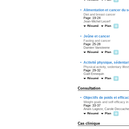
·
Alimentation et cancer du s
Diet and breast cancer
Page :19-24
Jean-Michel Lecerf
Résumé
Plan
·
Jeûne et cancer
Fasting and cancer
Page :25-28
Damien Vansteene
Résumé
Plan
·
Activité physique, sédentar
Physical activity, sedentary life
Page :29-32
Gaël Ennequin
Résumé
Plan
Consultation
·
Objectifs de poids et effica
Weight goals and self-efficacy i
Page :33-37
Anaïs Lageze, Carole Deccache
Résumé
Plan
Cas clinique