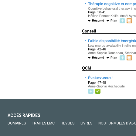
·
Thérapie cognitive et compo
Cognitive behavioral therapy in 
Page :38-41
Hélène Poncet Kalifa, Anaël Ayro
Résumé
Plan
Conseil
·
Faible disponibilité énergé
Low energy availability in elite 
Page :42-46
Anne-Sophie Rousseau, Stéphan
Résumé
Plan
QCM
·
Évaluez-vous !
Page :47-48
Anne-Sophie Rochegude
ACCÈS RAPIDES
DOMAINES
TRAITÉS EMC
REVUES
LIVRES
NOS FORMULES D'AB