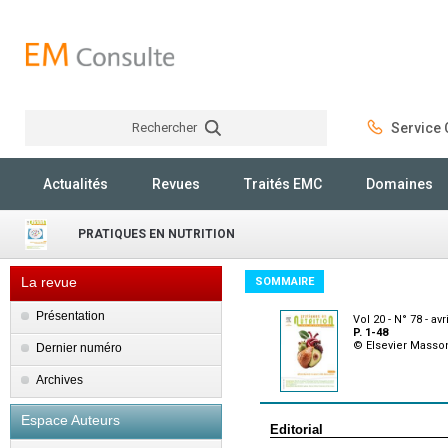
Rechercher
Service C
Rechercher
Actualités
Revues
Traités EMC
Domaines
PRATIQUES EN NUTRITION
La revue
SOMMAIRE
Présentation
Vol 20 - N° 78 - avr
P. 1-48
© Elsevier Masso
Dernier numéro
Archives
Espace Auteurs
Editorial