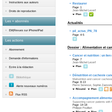
·
Instructions aux auteurs
Restaurer
Page :1
Jean-Michel Lecerf
Droits de reproduction
Plan
Les + abonnés
Actualités
·
EM|Revues sur iPhone/iPad
p4_actus_PN_78
Page :4-5
Les actions
Dossier : Alimentation et can
Abonnement
·
Cancer et nutrition : un lien
Demande d'informations
Page :7
Jean-Michel Lecerf
Plan
Ecrire à la rédaction
·
Dénutrition et cachexie ca
Bibliothèque
Malnutrition and cancer cachexi
Page :8-13
Pierre Senesse, Sophie Zaessing
Alerte nouveaux numéros
Résumé
Plan
Flux RSS
·
Accompagnement alimentaire
Supporting cancer patients with 
Page :14-18
Philippe Pouillart
Résumé
Plan