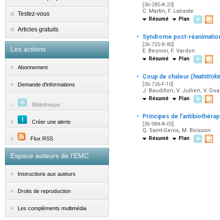
[36-285-A-20]
C. Martin, F. Labaste
Testez-vous
Résumé
Plan
Articles gratuits
·
Syndrome post-réanimatio
[36-725-B-80]
Les actions
E. Besnier, F. Vardon
Résumé
Plan
Abonnement
·
Coup de chaleur (
heatstroke
[36-726-F-10]
Demande d'informations
J. Baudillon, V. Jullien, V. Do
Résumé
Plan
Bibliothèque
·
Principes de l'antibiothérap
Créer une alerte
[36-984-A-05]
Q. Saint-Genis, M. Boisson
Flux RSS
Résumé
Plan
Espace auteurs de l'EMC
Instructions aux auteurs
Droits de reproduction
Les compléments multimédia