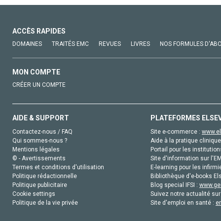
ACCÈS RAPIDES
DOMAINES
TRAITÉS EMC
REVUES
LIVRES
NOS FORMULES D'AB
MON COMPTE
CRÉER UN COMPTE
AIDE & SUPPORT
PLATEFORMES ELSE
Contactez-nous / FAQ
Site e-commerce :
www.el
Qui sommes-nous ?
Aide à la pratique clinique
Mentions légales
Portail pour les institution
© - Avertissements
Site d'information sur l'E
Termes et conditions d'utilisation
E-learning pour les infirmi
Politique rédactionnelle
Bibliothèque d'e-books Els
Politique publicitaire
Blog special IFSI :
www.gen
Cookie settings
Suivez notre actualité sur
Politique de la vie privée
Site d'emploi en santé :
e