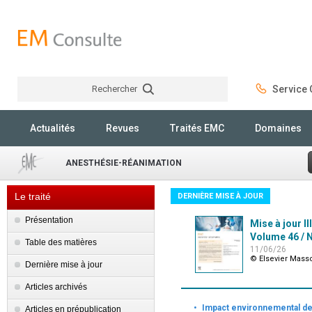
Rechercher
Service C
Rechercher
Actualités
Revues
Traités EMC
Domaines
ANESTHÉSIE-RÉANIMATION
Le traité
DERNIÈRE MISE À JOUR
Présentation
Mise à jour II
Volume 46 / N
Table des matières
11/06/26
© Elsevier Mass
Dernière mise à jour
Articles archivés
·
Impact environnemental d
Articles en prépublication