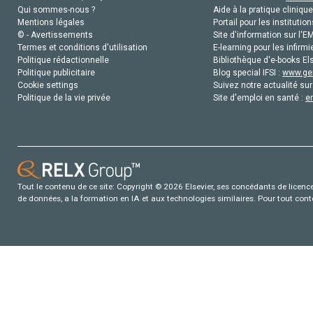
Qui sommes-nous ?
Aide à la pratique clinique
Mentions légales
Portail pour les institution
© - Avertissements
Site d'information sur l'E
Termes et conditions d'utilisation
E-learning pour les infirmi
Politique rédactionnelle
Bibliothèque d'e-books Els
Politique publicitaire
Blog special IFSI :
www.gen
Cookie settings
Suivez notre actualité sur
Politique de la vie privée
Site d'emploi en santé :
e
Tout le contenu de ce site: Copyright © 2026 Elsevier, ses concédants de licence e
de données, a la formation en IA et aux technologies similaires. Pour tout con