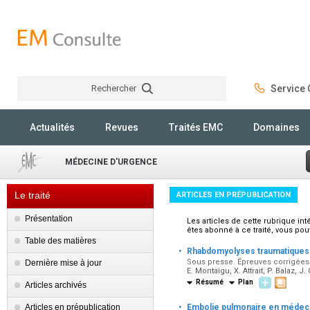
Rechercher
Service C
Rechercher
Actualités
Revues
Traités EMC
Domaines
MÉDECINE D'URGENCE
Le traité
ARTICLES EN PRÉPUBLICATION
Présentation
Les articles de cette rubrique in
êtes abonné à ce traité, vous pou
Table des matières
·
Rhabdomyolyses traumatiques 
Sous presse. Épreuves corrigées p
Dernière mise à jour
E. Montaigu, X. Attrait, P. Balaz, J
Résumé
Plan
Articles archivés
·
Articles en prépublication
Embolie pulmonaire en médecine