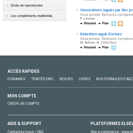
Droits de reproduction
·
Intoxications aiguës par des pr
Sous presse. Épreuves corrigées p
Les compléments multimédia
P. Leveau
Résumé
Plan
·
Rétention aiguë d'urines
Sous presse. Épreuves corrigées p
M. Adrian, A. Trinh-Duc
Résumé
Plan
ACCÈS RAPIDES
DOMAINES
TRAITÉS EMC
REVUES
LIVRES
NOS FORMULES D'AB
MON COMPTE
CRÉER UN COMPTE
AIDE & SUPPORT
PLATEFORMES ELSE
Contactez-nous / FAQ
Site e-commerce :
www.el