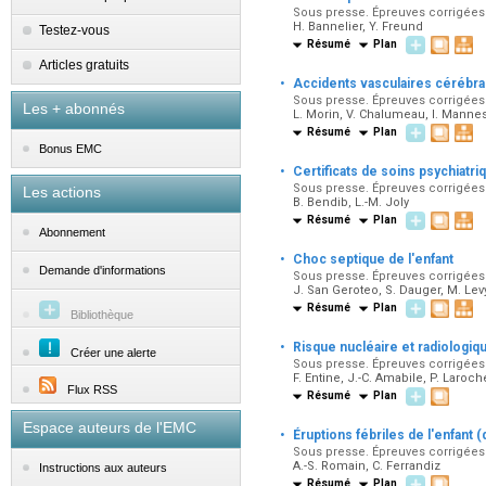
Sous presse. Épreuves corrigées p
H. Bannelier, Y. Freund
Testez-vous
Résumé
Plan
Articles gratuits
·
Accidents vasculaires cérébrau
Sous presse. Épreuves corrigées p
Les + abonnés
L. Morin, V. Chalumeau, I. Manne
Résumé
Plan
Bonus EMC
·
Certificats de soins psychia
Sous presse. Épreuves corrigées p
Les actions
B. Bendib, L.-M. Joly
Résumé
Plan
Abonnement
·
Choc septique de l'enfant
Demande d'informations
Sous presse. Épreuves corrigées p
J. San Geroteo, S. Dauger, M. Lev
Résumé
Plan
Bibliothèque
·
Risque nucléaire et radiologiq
Créer une alerte
Sous presse. Épreuves corrigées p
F. Entine, J.-C. Amabile, P. Laroch
Flux RSS
Résumé
Plan
Espace auteurs de l'EMC
·
Éruptions fébriles de l'enfant
Sous presse. Épreuves corrigées 
A.-S. Romain, C. Ferrandiz
Instructions aux auteurs
Résumé
Plan