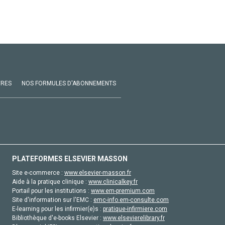
VRES
NOS FORMULES D'ABONNEMENTS
PLATEFORMES ELSEVIER MASSON
Site e-commerce :
www.elsevier-masson.fr
Aide à la pratique clinique :
www.clinicalkey.fr
Portail pour les institutions :
www.em-premium.com
Site d'information sur l'EMC :
emc-info.em-consulte.com
E-learning pour les infirmier(e)s :
pratique-infirmiere.com
Bibliothèque d'e-books Elsevier :
www.elsevierelibrary.fr