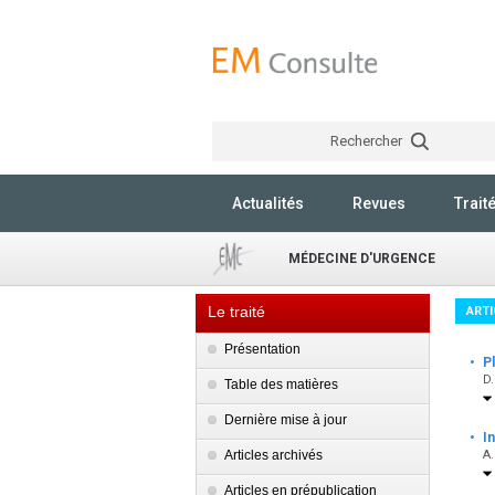
Rechercher
Actualités
Revues
Trait
MÉDECINE D'URGENCE
Le traité
ARTI
Présentation
·
P
D.
Table des matières
Dernière mise à jour
·
I
Articles archivés
A.
Articles en prépublication