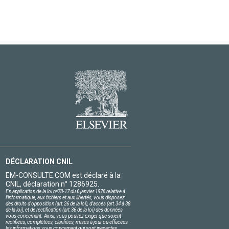
DÉCLARATION CNIL
EM-CONSULTE.COM est déclaré à la
CNIL, déclaration n° 1286925.
En application de la loi nº78-17 du 6 janvier 1978 relative à
l'informatique, aux fichiers et aux libertés, vous disposez
des droits d'opposition (art.26 de la loi), d'accès (art.34 à 38
de la loi), et de rectification (art.36 de la loi) des données
vous concernant. Ainsi, vous pouvez exiger que soient
rectifiées, complétées, clarifiées, mises à jour ou effacées
les informations vous concernant qui sont inexactes,