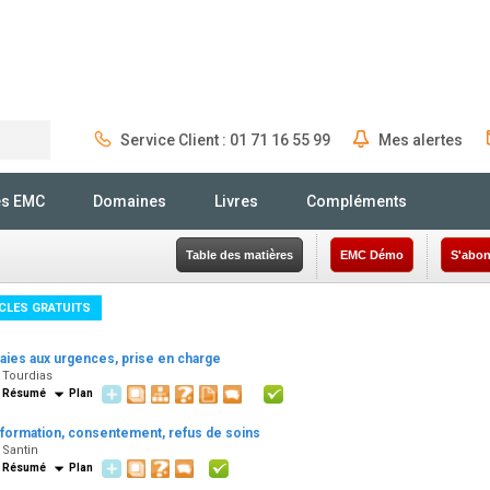
Service Client : 01 71 16 55 99
Mes alertes
Rechercher
és EMC
Domaines
Livres
Compléments
Table des matières
EMC Démo
S'abon
CLES GRATUITS
laies aux urgences, prise en charge
 Tourdias
Résumé
Plan
nformation, consentement, refus de soins
 Santin
Résumé
Plan