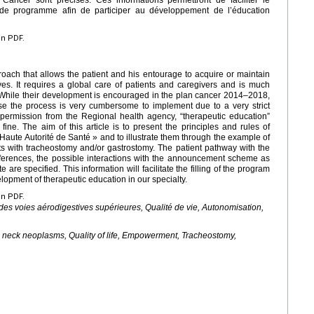
 de programme afin de participer au développement de l’éducation
en PDF.
oach that allows the patient and his entourage to acquire or maintain
ives. It requires a global care of patients and caregivers and is much
. While their development is encouraged in the plan cancer 2014–2018,
se the process is very cumbersome to implement due to a very strict
 permission from the Regional health agency, “therapeutic education”
ine. The aim of this article is to present the principles and rules of
Haute Autorité de Santé » and to illustrate them through the example of
ts with tracheostomy and/or gastrostomy. The patient pathway with the
ferences, the possible interactions with the announcement scheme as
are specified. This information will facilitate the filling of the program
velopment of therapeutic education in our specialty.
en PDF.
es voies aérodigestives supérieures, Qualité de vie, Autonomisation,
 neck neoplasms, Quality of life, Empowerment, Tracheostomy,