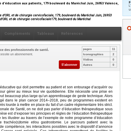
p
e d’éducation aux patients, 179 boulevard du Maréchal Juin, 26953 Valence,
L
u
ce d'ORL et de chirurgie cervicofaciale, 179, boulevard du Maréchal Juin, 26953
 d'ORL et de chirurgie cervicofaciale179, boulevard du Maréchal
Compléments
Tableaux
Références
pages
11
ce des professionnels de santé.
nécessite un abonnement.
Iconographies
2
Vidéos
0
S'abonner
Autres
0
ducative qui doit permettre au patient et son entourage d’acquérir ou
ur gérer au mieux leur vie quotidienne. Elle nécessite une prise en
veut beaucoup plus large qu’un apprentissage de geste technique. Alors
ragé dans le plan cancer 2014–2018, peu de programmes existent en
ès lourde à mettre en place du fait d’un cadre réglementaire très strict.
onale de Santé, on ne doit pas parler d’éducation thérapeutique sous
hèse est d’exposer les principes et règles de l’éducation thérapeutique
de les illustrer au travers de l’exemple de notre programme d’éducation
e trachéo(s)tomie et/ou gastrostomie. Le parcours patient avec la
s de compétence, les interactions possibles avec le dispositif d’annonce
u Cancer sont précisés. Ces informations permettront de faciliter le