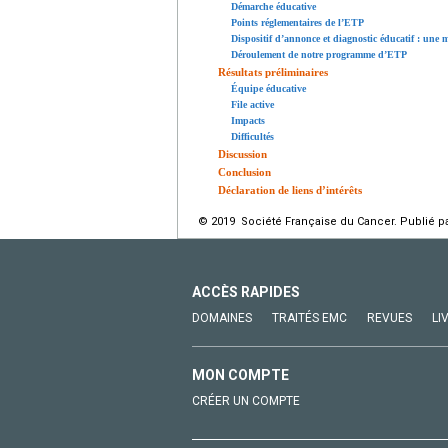
Démarche éducative
Points réglementaires de l’ETP
Dispositif d’annonce et diagnostic éducatif : une
Déroulement de notre programme d’ETP
Résultats préliminaires
Équipe éducative
File active
Impacts
Difficultés
Discussion
Conclusion
Déclaration de liens d’intérêts
© 2019 Société Française du Cancer. Publié pa
ACCÈS RAPIDES
DOMAINES
TRAITÉS EMC
REVUES
LI
MON COMPTE
CRÉER UN COMPTE