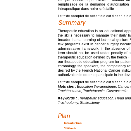
remplissage de la demande d’autorisation
thérapeutique dans notre spécialité.
Le texte complet de cet article est disponible 
Summary
Therapeutic education is an educational appr
the skills necessary to manage their daily l
broader than a learning of technical gesture
few programs exist in cancer surgery becau
administrative framework. In the absence of
term should not be used under penalty of a f
therapeutic education defined by the french « 
our therapeutic education program for patien
chronology, the speakers, the competency re
desired by the French National Cancer Institute 
authorization in order to participate in the de
Le texte complet de cet article est disponible 
Mots clés :
Éducation thérapeutique, Cancer d
Trachéostomie, Trachéotomie, Gastrostomie
Keywords :
Therapeutic education, Head and
Tracheotomy, Gastrostomy
Plan
Introduction
Méthode