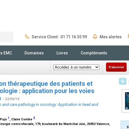
Service Client : 01 71 16 55 99
Mes alertes
Rechercher
és EMC
Domaines
Livres
Compléments
S'abonner
n thérapeutique des patients et
logie : application pour les voies
s
- 23/05/19
n and care pathology in oncology: Application in head and
1
2
 Pujo
, Claire Combe
irurgie cervicofaciale, 179, boulevard du Maréchal Juin, 26953 Valence,
B