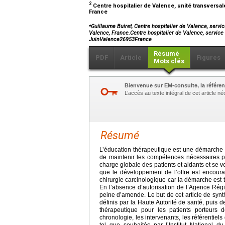
2
Centre hospitalier de Valence, unité transversal
France
⁎
Guillaume Buiret, Centre hospitalier de Valence, servi
Valence, France.Centre hospitalier de Valence, service
JuinValence26953France
Résumé
PDF
Article
Figures
Mots clés
Bienvenue sur EM-consulte, la référen
L’accès au texte intégral de cet article 
Résumé
L’éducation thérapeutique est une démarche é
de maintenir les compétences nécessaires po
charge globale des patients et aidants et se 
que le développement de l’offre est encou
chirurgie carcinologique car la démarche est tr
En l’absence d’autorisation de l’Agence Régi
peine d’amende. Le but de cet article de synt
définis par la Haute Autorité de santé, puis 
thérapeutique pour les patients porteurs d
chronologie, les intervenants, les référentiel
tel que souhaités par l’Institut National d