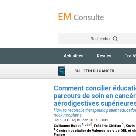
Rechercher
Actualités
Revues
Trait
BULLETIN DU CANCER
Comment concilier éducatio
parcours de soin en cancéro
aérodigestives supérieure
How to reconcile therapeutic patient educatio
neck neoplams
Doi : 10.1016/j.bulcan.2019.02.008
1
,
⁎
1
Guillaume Buiret
, Frédéric Chidiac
, Kevin
1
Centre hospitalier de Valence, service ORL et ch
France