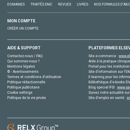
DOMAINES
TRAITÉS EMC
REVUES
LIVRES
NOS FORMULES D'AB
MON COMPTE
CRÉER UN COMPTE
AIDE & SUPPORT
PLATEFORMES ELSE
Contactez-nous / FAQ
Site e-commerce :
www.el
Qui sommes-nous ?
Aide à la pratique clinique
Mentions légales
Portail pour les institution
© - Avertissements
Site d'information sur l'E
Termes et conditions d'utilisation
E-learning pour les infirmi
Politique rédactionnelle
Bibliothèque d'e-books Els
Politique publicitaire
Blog special IFSI :
www.gen
Cookie settings
Suivez notre actualité sur
Politique de la vie privée
Site d'emploi en santé :
e