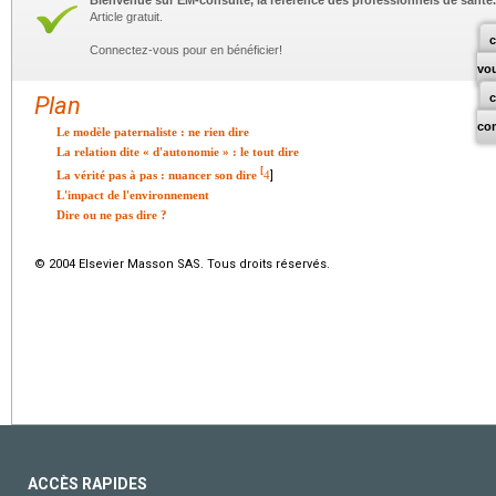
Bienvenue sur EM-consulte, la référence des professionnels de santé.
Article gratuit.
c
Connectez-vous pour en bénéficier!
vo
Plan
co
Le modèle paternaliste : ne rien dire
La relation dite « d'autonomie » : le tout dire
[
La vérité pas à pas : nuancer son dire
4
]
L'impact de l'environnement
Dire ou ne pas dire ?
© 2004 Elsevier Masson SAS. Tous droits réservés.
ACCÈS RAPIDES