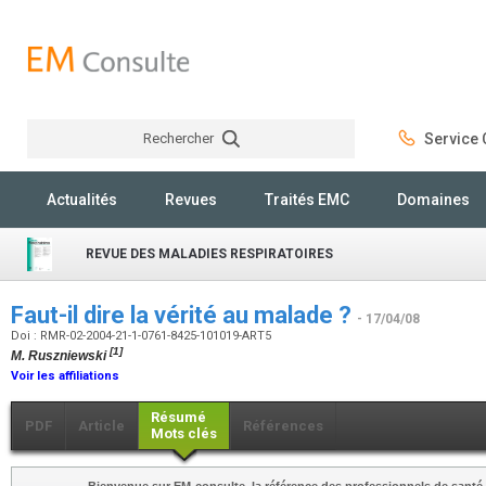
Rechercher
Service C
Rechercher
Actualités
Revues
Traités EMC
Domaines
REVUE DES MALADIES RESPIRATOIRES
Faut-il dire la vérité au malade ?
- 17/04/08
Doi : RMR-02-2004-21-1-0761-8425-101019-ART5
[1]
M. Ruszniewski
Voir les affiliations
Résumé
PDF
Article
Références
Mots clés