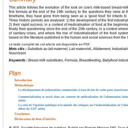
This article follows the evolution of the look on cow's milk-based breast-mi
first formula at the end of the 19th century, to the questions they raise at t
timeframe, they have gone from being seen as a ‘good food’ for infants to 
Three historic periods are analysed: 1) the development of the first industria
2) their rapid success, in a context of medicalisation of food at the beginni
finally their questioning since the end of the 20th century, in a context where
of sanitary crises, and where the rise of industrialisation of the food syst
based on the literature published in the human and social sciences from the
Le texte complet de cet article est disponible en PDF.
Mots clés :
Substituts au lait maternel, Lait maternisé, Allaitement, Industriali
Nourrisson
Keywords :
Breast milk substitutes, Formula, Breastfeeding, Babyfood industri
Plan
Introduction
Méthodologie
Le développement de préparations commerciales à base de lait de vache pour nourrisso
Commercialisation et succès dans un contexte de médicalisation
de l’alimentation infa
siècle)
La crise de l’opinion publique et la montée des critiques sur l’industrialisation de l’al
e
début du XXI
siècle)
Conclusion
Déclaration de liens d’intérêts
© 2021 Société française de nutrition. Publié par Elsevier Masson SAS. Tous d