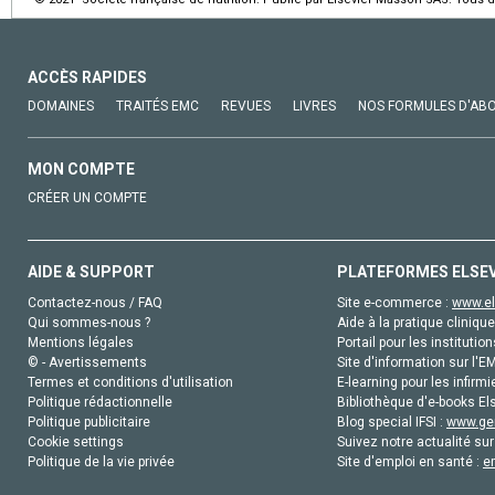
ACCÈS RAPIDES
DOMAINES
TRAITÉS EMC
REVUES
LIVRES
NOS FORMULES D'AB
MON COMPTE
CRÉER UN COMPTE
AIDE & SUPPORT
PLATEFORMES ELSE
Contactez-nous / FAQ
Site e-commerce :
www.el
Qui sommes-nous ?
Aide à la pratique clinique
Mentions légales
Portail pour les institution
© - Avertissements
Site d'information sur l'E
Termes et conditions d'utilisation
E-learning pour les infirmi
Politique rédactionnelle
Bibliothèque d'e-books Els
Politique publicitaire
Blog special IFSI :
www.gen
Cookie settings
Suivez notre actualité sur
Politique de la vie privée
Site d'emploi en santé :
e