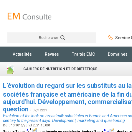
Rechercher
Service C
Rechercher
Actualités
Revues
Traités EMC
Domaines
CAHIERS DE NUTRITION ET DE DIÉTÉTIQUE
L’évolution du regard sur les substituts au l
sociétés française et américaine de la fin d
aujourd’hui. Développement, commercialisat
question
- 07/12/21
Evolution of the look on breastmilk substitutes in French and American so
century to the present days. Development, marketing and questioning
Doi : 10.1016/j.cnd.2021.10.001
1
a
,
b
,
⁎
Sophie Thiron
:
doctorante en sociologie
, Audrey Soula
:
docteure