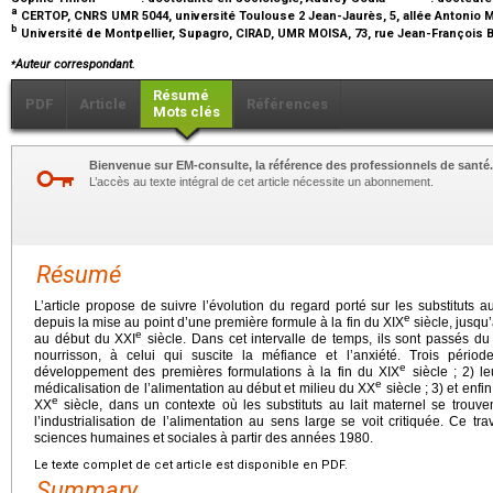
a
CERTOP, CNRS UMR 5044, université Toulouse 2 Jean-Jaurès, 5, allée Antonio 
b
Université de Montpellier, Supagro, CIRAD, UMR MOISA, 73, rue Jean-François B
⁎
Auteur correspondant.
Résumé
PDF
Article
Références
Mots clés
Bienvenue sur EM-consulte, la référence des professionnels de santé.
L’accès au texte intégral de cet article nécessite un abonnement.
Résumé
L’article propose de suivre l’évolution du regard porté sur les substituts a
e
depuis la mise au point d’une première formule à la fin du XIX
siècle, jusqu’
e
au début du XXI
siècle. Dans cet intervalle de temps, ils sont passés du
nourrisson, à celui qui suscite la méfiance et l’anxiété. Trois périod
e
développement des premières formulations à la fin du XIX
siècle ; 2) l
e
médicalisation de l’alimentation au début et milieu du XX
siècle ; 3) et enfi
e
XX
siècle, dans un contexte où les substituts au lait maternel se trouven
l’industrialisation de l’alimentation au sens large se voit critiquée. Ce tra
sciences humaines et sociales à partir des années 1980.
Le texte complet de cet article est disponible en PDF.
Summary