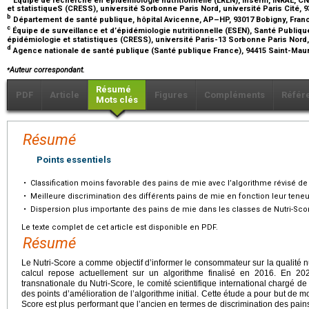
et statistiqueS (CRESS), université Sorbonne Paris Nord, université Paris Cité, 
b
Département de santé publique, hôpital Avicenne, AP–HP, 93017 Bobigny, Fra
c
Équipe de surveillance et d’épidémiologie nutritionnelle (ESEN), Santé Publiq
épidémiologie et statistiques (CRESS), université Paris-13 Sorbonne Paris Nord
d
Agence nationale de santé publique (Santé publique France), 94415 Saint-Mau
⁎
Auteur correspondant.
Résumé
PDF
Article
Figures
Compléments
Référ
Mots clés
Résumé
Points essentiels
•
Classification moins favorable des pains de mie avec l’algorithme révisé de
•
Meilleure discrimination des différents pains de mie en fonction leur teneur
•
Dispersion plus importante des pains de mie dans les classes de Nutri-Sco
Le texte complet de cet article est disponible en PDF.
Résumé
Le Nutri-Score a comme objectif d’informer le consommateur sur la qualité n
calcul repose actuellement sur un algorithme finalisé en 2016. En 2
transnationale du Nutri-Score, le comité scientifique international chargé d
des points d’amélioration de l’algorithme initial. Cette étude a pour but de m
Score est plus performant que l’ancien en termes de discrimination des pains 