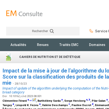
Rechercher
Service C
Rechercher
Actualités
Revues
Traités EMC
Domaines
CAHIERS DE NUTRITION ET DE DIÉTÉTIQUE
Impact de la mise à jour de l’algorithme du lo
Score sur la classification des produits de l
mie
- 28/10/23
Impact of update of the algorithm underlying the computation of the Nutr
bread category
Doi : 10.1016/j.cnd.2023.08.001
a
,
⁎
a
a
,
b
a
Clémentine Férard
, Barthélémy Sarda
, Serge Hercberg
, Pilar Galan
a
a
c
d
Tanguy
, Léopold K. Fezeu
, Valérie Deschamps
, Pauline Ducrot
, Emmanuel
a
Équipe de recherche en épidémiologie nutritionnelle (EREN), Inserm, INRAE, 