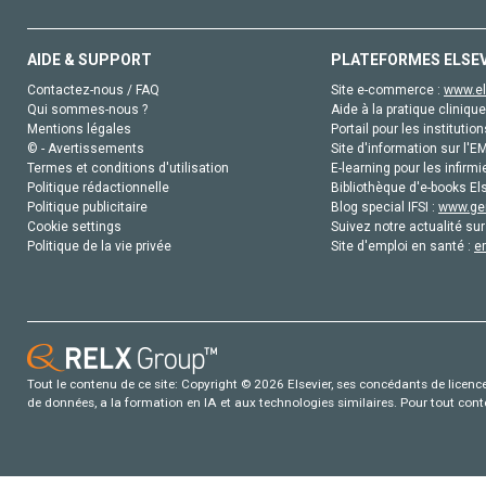
AIDE & SUPPORT
PLATEFORMES ELSE
Contactez-nous / FAQ
Site e-commerce :
www.el
Qui sommes-nous ?
Aide à la pratique clinique
Mentions légales
Portail pour les institution
© - Avertissements
Site d'information sur l'E
Termes et conditions d'utilisation
E-learning pour les infirmi
Politique rédactionnelle
Bibliothèque d'e-books Els
Politique publicitaire
Blog special IFSI :
www.gen
Cookie settings
Suivez notre actualité sur
Politique de la vie privée
Site d'emploi en santé :
e
Tout le contenu de ce site: Copyright © 2026 Elsevier, ses concédants de licence e
de données, a la formation en IA et aux technologies similaires. Pour tout con