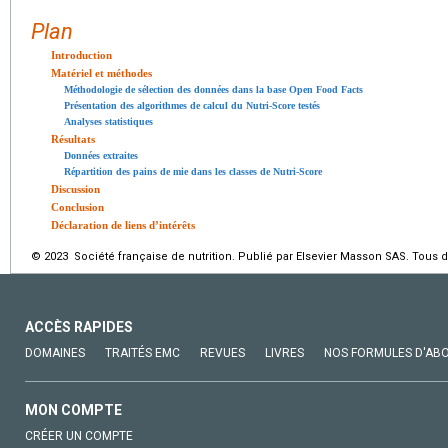
Plan
Introduction
Matériel et méthodes
Méthodologie de sélection des données dans la base Open Food Facts
Présentation des algorithmes de calcul du Nutri-Score testés
Analyses statistiques
Résultats
Données extraites
Répartition des pains de mie dans les classes de Nutri-Score
Discussion
Conclusion
Déclaration de liens d’intérêts
© 2023 Société française de nutrition. Publié par Elsevier Masson SAS. Tous d
ACCÈS RAPIDES
DOMAINES
TRAITÉS EMC
REVUES
LIVRES
NOS FORMULES D'AB
MON COMPTE
CRÉER UN COMPTE