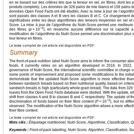
en se basant sur des critères tels que la teneur en sel, en fibres, dont les
produits complets). Les données de 326 pains de mie blancs et 158 pains 
données Open Food Facts ont été étudiés. Avec la mise à jour de l’algorith
sont passés des classes A et B vers les classes B et C. Ce changement de
significatives entre les deux algorithmes des teneurs moyennes en sel et
Score. La mise à jour de l’algorithme du Nutri-Score permet une meilleure 
−3
des fibres (
p
<
10
), en revanche aucune différence sur la capacité à 
modification de l’algorithme du Nutri-Score permet une discrimination plus 
leur teneur en fibres.
Le texte complet de cet article est disponible en PDF.
Summary
The front-of-pack nutrition label Nutri-Score aims to inform the consumer abou
foods. It currently relies on an algorithm developed in 2016. In 2022,
governance of Nutri-Score, the international scientific committee in charge o
some points of improvement and proposed some modifications to the initial
demonstrate that the updated Nutri-Score algorithm is more effective than
between sandwich breads based on their nutritional quality, based on criteria
sandwich breads is high (particularly whole-grain bread). The data from 32
loaves from the Open Food Facts database were studied. With the update, w
shift from classes A and B to classes B and C respectively. The update of th
−3
discrimination of foods based on their fibre content (
P
<
10
), but no diffe
observed. The modification of the Nutri-Score algorithm allows a more effect
their fibre content.
Le texte complet de cet article est disponible en PDF.
Mots clés :
Étiquetage nutritionnel, Nutri-Score, Algorithme, Classification, Qu
Keywords :
Front-of-pack labelling, Nutri-Score, Algorithm, Classification, Nut