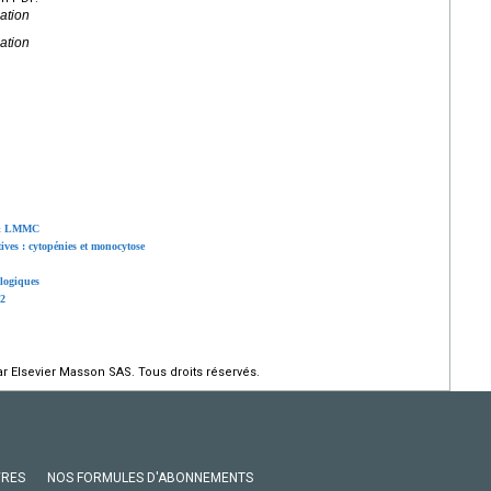
ation
ation
D & LMMC
ives : cytopénies et monocytose
ologiques
22
r Elsevier Masson SAS. Tous droits réservés.
VRES
NOS FORMULES D'ABONNEMENTS