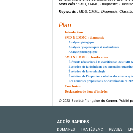
Mots clés :
SMD, LMMC, Diagnostic, Classific
Keywords :
MDS, CMML, Diagnosis, Classific
Plan
Introduction
SMD & LMMC : diagnostic
Analyse cytologique
Analyses cytogénétiques et moléculaires
Analyse phénotypique
SMD & LMMC : classification
Éléments nécessaires à la classification des SM
Évolution de la définition des anomalies quantitat
Évolution de la terminologie
Évolution de l’importance relative des critères cyt
Les nouvelles propositions de classification en 20
Conclusion
Déclaration de liens d’intérêts
© 2023 Société Française du Cancer. Publié pa
ACCÈS RAPIDES
DOMAINES
TRAITÉS EMC
REVUES
LI