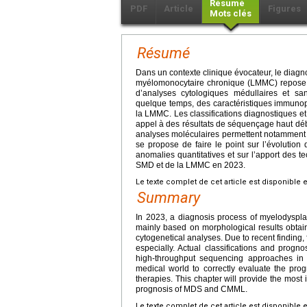
Résumé
PDF
Article
Figures
Mots clés
Résumé
Dans un contexte clinique évocateur, le dia
myélomonocytaire chronique (LMMC) repose t
d’analyses cytologiques médullaires et sa
quelque temps, des caractéristiques immunop
la LMMC. Les classifications diagnostiques et
appel à des résultats de séquençage haut déb
analyses moléculaires permettent notamment d’é
se propose de faire le point sur l’évolution 
anomalies quantitatives et sur l’apport des te
SMD et de la LMMC en 2023.
Le texte complet de cet article est disponible 
Summary
In 2023, a diagnosis process of myelodyspl
mainly based on morphological results obt
cytogenetical analyses. Due to recent finding,
especially. Actual classifications and prog
high-throughput sequencing approaches in ad
medical world to correctly evaluate the prog
therapies. This chapter will provide the most 
prognosis of MDS and CMML.
Le texte complet de cet article est disponible 