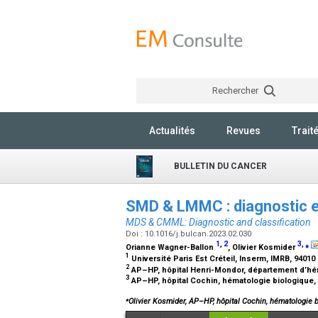
Rechercher
Actualités
Revues
Trait
BULLETIN DU CANCER
SMD & LMMC : diagnostic et
MDS & CMML: Diagnostic and classification
Doi : 10.1016/j.bulcan.2023.02.030
1
,
2
3
,
⁎
Orianne Wagner-Ballon
, Olivier Kosmider
1
Université Paris Est Créteil, Inserm, IMRB, 94010
2
AP–HP, hôpital Henri-Mondor, département d’hém
3
AP–HP, hôpital Cochin, hématologie biologique,
⁎
Olivier Kosmider, AP–HP, hôpital Cochin, hématologie 