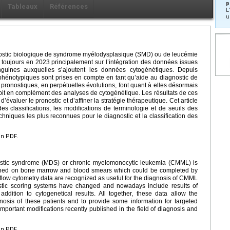
p
Tableaux
Références
L
u
gnostic biologique de syndrome myélodysplasique (SMD) ou de leucémie
oujours en 2023 principalement sur l’intégration des données issues
nguines auxquelles s’ajoutent les données cytogénétiques. Depuis
hénotypiques sont prises en compte en tant qu’aide au diagnostic de
 pronostiques, en perpétuelles évolutions, font quant à elles désormais
it en complément des analyses de cytogénétique. Les résultats de ces
valuer le pronostic et d’affiner la stratégie thérapeutique. Cet article
des classifications, les modifications de terminologie et de seuils des
chniques les plus reconnues pour le diagnostic et la classification des
en PDF.
astic syndrome (MDS) or chronic myelomonocytic leukemia (CMML) is
ained on bone marrow and blood smears which could be completed by
 flow cytometry data are recognized as useful for the diagnosis of CMML
nostic scoring systems have changed and nowadays include results of
dition to cytogenetical results. All together, these data allow the
nosis of these patients and to provide some information for targeted
important modifications recently published in the field of diagnosis and
en PDF.