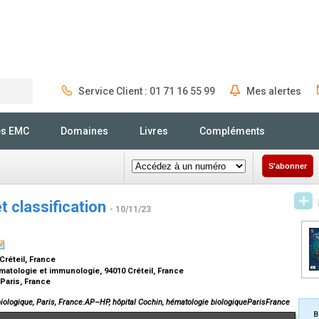
Service Client : 01 71 16 55 99
Mes alertes
Rechercher
és EMC
Domaines
Livres
Compléments
S'abonner
 classification
- 10/11/23
 Créteil, France
atologie et immunologie, 94010 Créteil, France
 Paris, France
biologique, Paris, France.AP–HP, hôpital Cochin, hématologie biologiqueParisFrance
B