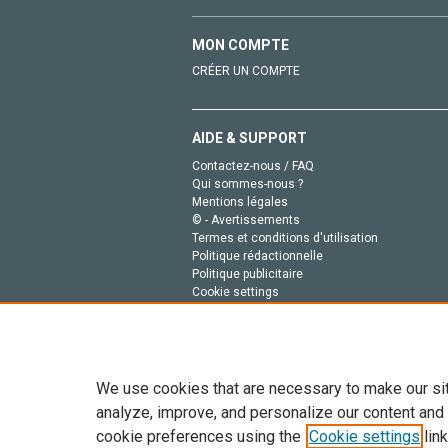
MON COMPTE
CRÉER UN COMPTE
AIDE & SUPPORT
Contactez-nous / FAQ
Qui sommes-nous ?
Mentions légales
© - Avertissements
Termes et conditions d'utilisation
Politique rédactionnelle
Politique publicitaire
Cookie settings
Politique de la vie privée
We use cookies that are necessary to make our si
analyze, improve, and personalize our content and
cookie preferences using the
Cookie settings
link
Tout le contenu de ce site: Copyright © 2026 Else