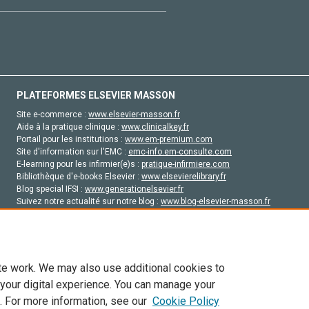
PLATEFORMES ELSEVIER MASSON
Site e-commerce :
www.elsevier-masson.fr
Aide à la pratique clinique :
www.clinicalkey.fr
Portail pour les institutions :
www.em-premium.com
Site d'information sur l'EMC :
emc-info.em-consulte.com
E-learning pour les infirmier(e)s :
pratique-infirmiere.com
Bibliothèque d'e-books Elsevier :
www.elsevierelibrary.fr
Blog special IFSI :
www.generationelsevier.fr
Suivez notre actualité sur notre blog :
www.blog-elsevier-masson.fr
Site d'emploi en santé :
emploisante.com
te work. We may also use additional cookies to
 your digital experience. You can manage your
. For more information, see our
Cookie Policy
vier, ses concédants de licence et ses contributeurs. Tout les droits sont réservés, y 