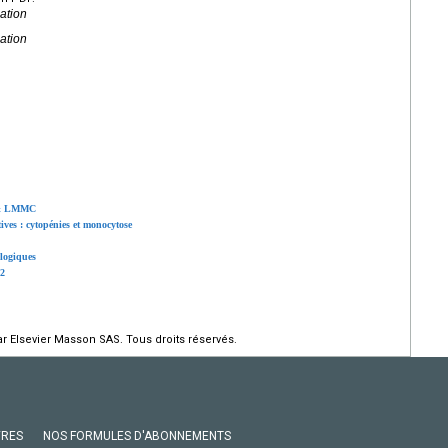
ation
ation
D & LMMC
ives : cytopénies et monocytose
ologiques
22
r Elsevier Masson SAS. Tous droits réservés.
VRES
NOS FORMULES D'ABONNEMENTS