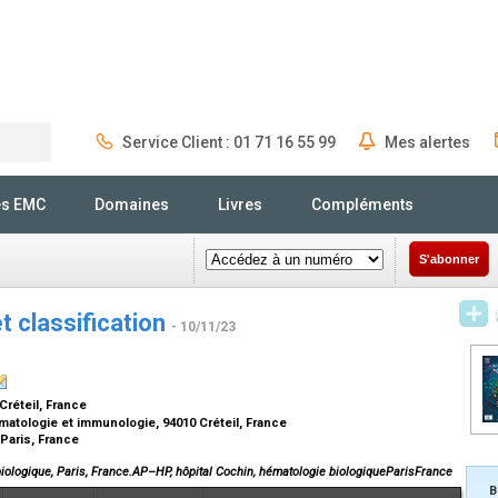
Service Client : 01 71 16 55 99
Mes alertes
Rechercher
és EMC
Domaines
Livres
Compléments
S'abonner
 classification
- 10/11/23
 Créteil, France
atologie et immunologie, 94010 Créteil, France
 Paris, France
biologique, Paris, France.AP–HP, hôpital Cochin, hématologie biologiqueParisFrance
B