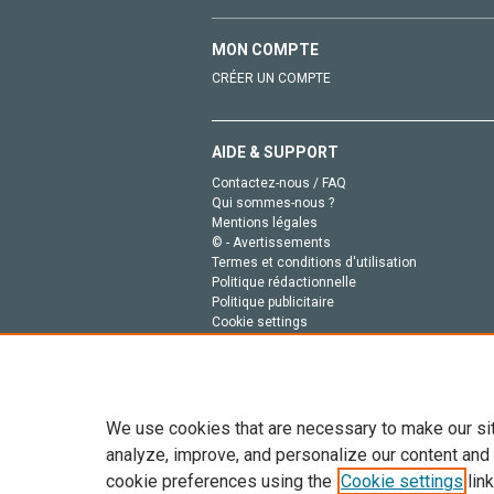
MON COMPTE
CRÉER UN COMPTE
AIDE & SUPPORT
Contactez-nous / FAQ
Qui sommes-nous ?
Mentions légales
© - Avertissements
Termes et conditions d'utilisation
Politique rédactionnelle
Politique publicitaire
Cookie settings
Politique de la vie privée
We use cookies that are necessary to make our si
analyze, improve, and personalize our content and
cookie preferences using the
Cookie settings
link
Tout le contenu de ce site: Copyright © 2026 Else