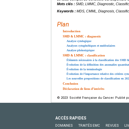
Mots clés :
SMD, LMMC, Diagnostic, Classific
Keywords :
MDS, CMML, Diagnosis, Classific
Plan
Introduction
SMD & LMMC : diagnostic
Analyse cytologique
Analyses cytogénétiques et moléculaires
Analyse phénotypique
SMD & LMMC : classification
Éléments nécessaires à la classification des SM
Évolution de la définition des anomalies quantitat
Évolution de la terminologie
Évolution de l’importance relative des critères cyt
Les nouvelles propositions de classification en 20
Conclusion
Déclaration de liens d’intérêts
© 2023 Société Française du Cancer. Publié pa
ACCÈS RAPIDES
DOMAINES
TRAITÉS EMC
REVUES
LI