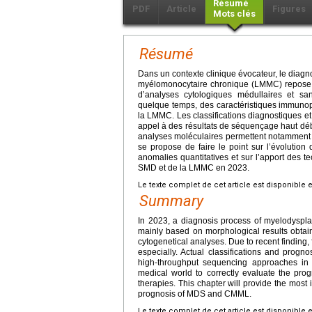
Résumé
PDF
Article
Figures
Mots clés
Résumé
Dans un contexte clinique évocateur, le dia
myélomonocytaire chronique (LMMC) repose t
d’analyses cytologiques médullaires et sa
quelque temps, des caractéristiques immunop
la LMMC. Les classifications diagnostiques et
appel à des résultats de séquençage haut déb
analyses moléculaires permettent notamment d’é
se propose de faire le point sur l’évolution 
anomalies quantitatives et sur l’apport des te
SMD et de la LMMC en 2023.
Le texte complet de cet article est disponible 
Summary
In 2023, a diagnosis process of myelodyspl
mainly based on morphological results obt
cytogenetical analyses. Due to recent finding,
especially. Actual classifications and prog
high-throughput sequencing approaches in ad
medical world to correctly evaluate the prog
therapies. This chapter will provide the most 
prognosis of MDS and CMML.
Le texte complet de cet article est disponible 