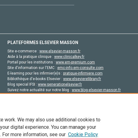
PLATEFORMES ELSEVIER MASSON
Site e-commerce :
www.elsevier-masson.fr
Aide à la pratique clinique :
www.clinicalkey.fr
Portail pour les institutions :
www.em-premium.com
Site d'information sur l'EMC :
emc-info.em-consulte.com
E-learning pour les infirmier(e)s :
pratique-infirmiere.com
Bibliothèque d'e-books Elsevier :
www.elsevierelibrary.fr
Blog special IFSI :
www.generationelsevier.fr
Suivez notre actualité sur notre blog :
www.blog-elsevier-masson.fr
Site d'emploi en santé :
emploisante.com
te work. We may also use additional cookies to
 your digital experience. You can manage your
. For more information, see our
Cookie Policy
vier, ses concédants de licence et ses contributeurs. Tout les droits sont réservés, y 