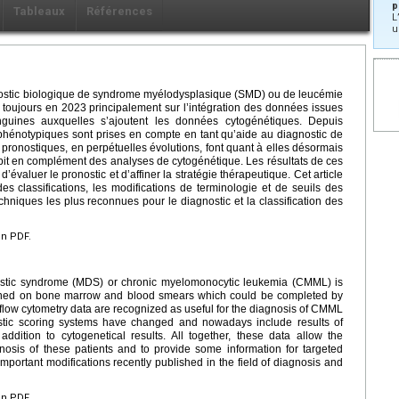
p
Tableaux
Références
L
u
gnostic biologique de syndrome myélodysplasique (SMD) ou de leucémie
oujours en 2023 principalement sur l’intégration des données issues
nguines auxquelles s’ajoutent les données cytogénétiques. Depuis
hénotypiques sont prises en compte en tant qu’aide au diagnostic de
 pronostiques, en perpétuelles évolutions, font quant à elles désormais
it en complément des analyses de cytogénétique. Les résultats de ces
valuer le pronostic et d’affiner la stratégie thérapeutique. Cet article
des classifications, les modifications de terminologie et de seuils des
chniques les plus reconnues pour le diagnostic et la classification des
en PDF.
astic syndrome (MDS) or chronic myelomonocytic leukemia (CMML) is
ained on bone marrow and blood smears which could be completed by
 flow cytometry data are recognized as useful for the diagnosis of CMML
nostic scoring systems have changed and nowadays include results of
dition to cytogenetical results. All together, these data allow the
nosis of these patients and to provide some information for targeted
important modifications recently published in the field of diagnosis and
en PDF.