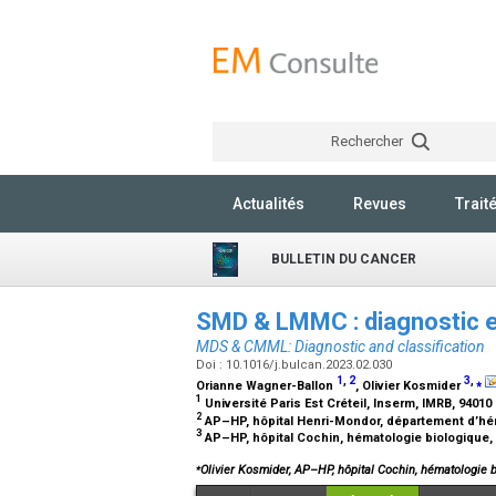
Rechercher
Actualités
Revues
Trait
BULLETIN DU CANCER
SMD & LMMC : diagnostic et
MDS & CMML: Diagnostic and classification
Doi : 10.1016/j.bulcan.2023.02.030
1
,
2
3
,
⁎
Orianne Wagner-Ballon
, Olivier Kosmider
1
Université Paris Est Créteil, Inserm, IMRB, 94010
2
AP–HP, hôpital Henri-Mondor, département d’hém
3
AP–HP, hôpital Cochin, hématologie biologique,
⁎
Olivier Kosmider, AP–HP, hôpital Cochin, hématologie 