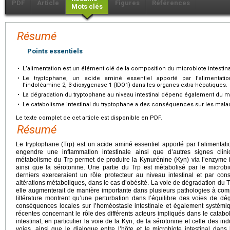
PDF
Article
Figures
Références
Mots clés
Résumé
Points essentiels
•
L’alimentation est un élément clé de la composition du microbiote intestina
•
Le tryptophane, un acide aminé essentiel apporté par l’alimentatio
l’indoléamine 2, 3-dioxygenase 1 (IDO1) dans les organes extra-hépatiques.
•
La dégradation du tryptophane au niveau intestinal dépend également du m
•
Le catabolisme intestinal du tryptophane a des conséquences sur les mal
Le texte complet de cet article est disponible en PDF.
Résumé
Le tryptophane (Trp) est un acide aminé essentiel apporté par l’alimentat
engendre une inflammation intestinale ainsi que d’autres signes clini
métabolisme du Trp permet de produire la Kynurénine (Kyn) via l’enzyme
ainsi que la sérotonine. Une partie du Trp est métabolisé par le microbi
derniers exerceraient un rôle protecteur au niveau intestinal et par con
altérations métaboliques, dans le cas d’obésité. La voie de dégradation du Trp
elle augmenterait de manière importante dans plusieurs pathologies à co
littérature montrent qu’une perturbation dans l’équilibre des voies de dé
conséquences locales sur l’homéostasie intestinale et également systém
récentes concernant le rôle des différents acteurs impliqués dans le catab
intestinal, en particulier la voie de la Kyn, de la sérotonine et celle des in
voies, ainsi que le dialogue entre l’hôte et le microbiote intestinal dans