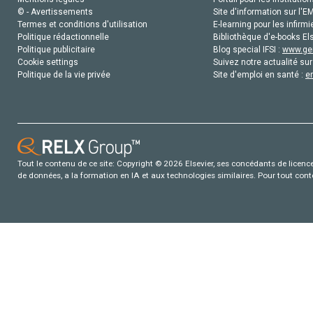
© - Avertissements
Site d'information sur l'E
Termes et conditions d'utilisation
E-learning pour les infirmi
Politique rédactionnelle
Bibliothèque d'e-books Els
Politique publicitaire
Blog special IFSI :
www.gen
Cookie settings
Suivez notre actualité sur
Politique de la vie privée
Site d'emploi en santé :
e
Tout le contenu de ce site: Copyright © 2026 Elsevier, ses concédants de licence e
de données, a la formation en IA et aux technologies similaires. Pour tout con