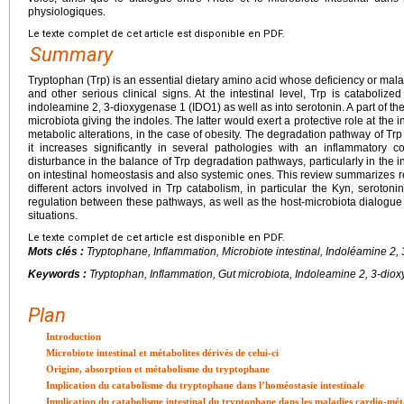
physiologiques.
Le texte complet de cet article est disponible en PDF.
Summary
Tryptophan (Trp) is an essential dietary amino acid whose deficiency or mala
and other serious clinical signs. At the intestinal level, Trp is cataboli
indoleamine 2, 3-dioxygenase 1 (IDO1) as well as into serotonin. A part of the
microbiota giving the indoles. The latter would exert a protective role at the
metabolic alterations, in the case of obesity. The degradation pathway of Tr
it increases significantly in several pathologies with an inflammatory 
disturbance in the balance of Trp degradation pathways, particularly in the 
on intestinal homeostasis and also systemic ones. This review summarizes r
different actors involved in Trp catabolism, in particular the Kyn, seroto
regulation between these pathways, as well as the host-microbiota dialogue
situations.
Le texte complet de cet article est disponible en PDF.
Mots clés :
Tryptophane, Inflammation, Microbiote intestinal, Indoléamine 2
Keywords :
Tryptophan, Inflammation, Gut microbiota, Indoleamine 2, 3-di
Plan
Introduction
Microbiote intestinal et métabolites dérivés de celui-ci
Origine, absorption et métabolisme du tryptophane
Implication du catabolisme du tryptophane dans l’homéostasie intestinale
Implication du catabolisme intestinal du tryptophane dans les maladies cardio-mét