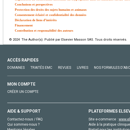
Conclusions et perspectives
Protection des droits des sujets humains et animaux
Consentement éclairé et confidentialité des données
Déclaration de liens d’intérêts
Financement
Contribution et responsabilité des auteurs
© 2024 The Author(s). Publié par Elsevier Masson SAS. Tous droits réservés.
ACCÈS RAPIDES
DOMAINES
TRAITÉS EMC
REVUES
LIVRES
NOS FORMULES D'AB
MON COMPTE
CRÉER UN COMPTE
AIDE & SUPPORT
PLATEFORMES ELSE
Contactez-nous / FAQ
Site e-commerce :
www.el
Qui sommes-nous ?
Aide à la pratique clinique
Mentions légales
Portail pour les institution