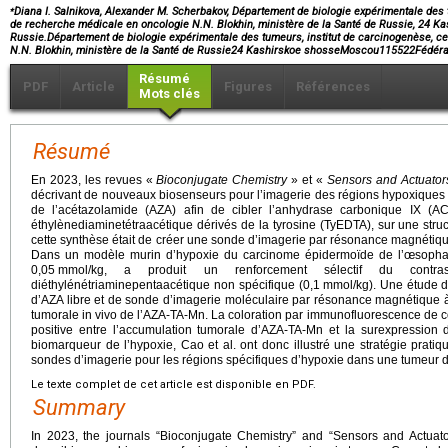
⁎
Diana I. Salnikova, Alexander M. Scherbakov, Département de biologie expérimentale des t
de recherche médicale en oncologie N.N. Blokhin, ministère de la Santé de Russie, 24 K
Russie.Département de biologie expérimentale des tumeurs, institut de carcinogenèse, c
N.N. Blokhin, ministère de la Santé de Russie24 Kashirskoe shosseMoscou115522Fédéra
Résumé
PDF
Article
Figures
Références
Mots clés
Résumé
En 2023, les revues «
Bioconjugate Chemistry
» et «
Sensors and Actuator
décrivant de nouveaux biosenseurs pour l’imagerie des régions hypoxiques d
de l’acétazolamide (AZA) afin de cibler l’anhydrase carbonique IX (A
éthylènediaminetétraacétique dérivés de la tyrosine (TyEDTA), sur une structu
cette synthèse était de créer une sonde d’imagerie par résonance magnéti
Dans un modèle murin d’hypoxie du carcinome épidermoïde de l’œsophag
0,05
mmol/kg, a produit un renforcement sélectif du contr
diéthylénétriaminepentaacétique non spécifique (0,1
mmol/kg). Une étude de
d’AZA libre et de sonde d’imagerie moléculaire par résonance magnétique à 
tumorale in vivo de l’AZA-TA-Mn. La coloration par immunofluorescence de co
positive entre l’accumulation tumorale d’AZA-TA-Mn et la surexpression 
biomarqueur de l’hypoxie, Cao et al. ont donc illustré une stratégie prat
sondes d’imagerie pour les régions spécifiques d’hypoxie dans une tumeur d’
Le texte complet de cet article est disponible en PDF.
Summary
In 2023, the journals “Bioconjugate Chemistry” and “Sensors and Actuat