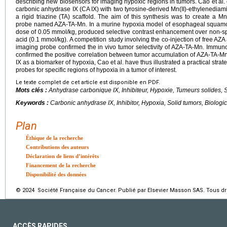
describing new biosensors for imaging hypoxic regions in tumors. Cao et al
carbonic anhydrase IX (CA IX) with two tyrosine-derived Mn(II)-ethylenediam
a rigid triazine (TA) scaffold. The aim of this synthesis was to create a 
probe named AZA-TA-Mn. In a murine hypoxia model of esophageal squamou
dose of 0.05
mmol/kg, produced selective contrast enhancement over non-sp
acid (0.1
mmol/kg). A competition study involving the co-injection of free A
imaging probe confirmed the in vivo tumor selectivity of AZA-TA-Mn. Immuno
confirmed the positive correlation between tumor accumulation of AZA-TA-M
IX as a biomarker of hypoxia, Cao et al. have thus illustrated a practical str
probes for specific regions of hypoxia in a tumor of interest.
Le texte complet de cet article est disponible en PDF.
Mots clés :
Anhydrase carbonique IX, Inhibiteur, Hypoxie, Tumeurs solides,
Keywords :
Carbonic anhydrase IX, Inhibitor, Hypoxia, Solid tumors, Biologi
Plan
Éthique de la recherche
Contributions des auteurs
Déclaration de liens d’intérêts
Financement de la recherche
Disponibilité des données
© 2024 Société Française du Cancer. Publié par Elsevier Masson SAS. Tous dro
ACCÈS RAPIDES