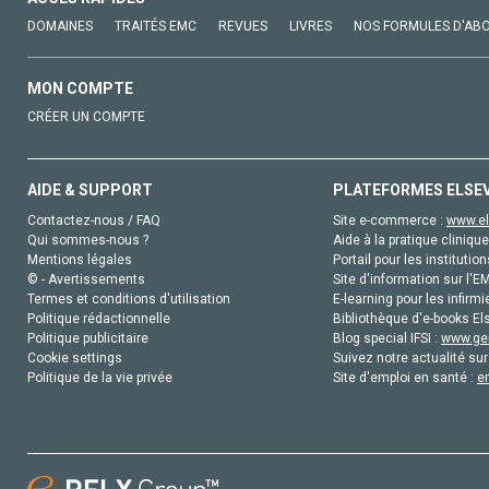
DOMAINES
TRAITÉS EMC
REVUES
LIVRES
NOS FORMULES D'AB
MON COMPTE
CRÉER UN COMPTE
AIDE & SUPPORT
PLATEFORMES ELSE
Contactez-nous / FAQ
Site e-commerce :
www.el
Qui sommes-nous ?
Aide à la pratique clinique
Mentions légales
Portail pour les institution
© - Avertissements
Site d'information sur l'E
Termes et conditions d'utilisation
E-learning pour les infirmi
Politique rédactionnelle
Bibliothèque d'e-books Els
Politique publicitaire
Blog special IFSI :
www.gen
Cookie settings
Suivez notre actualité sur
Politique de la vie privée
Site d'emploi en santé :
e