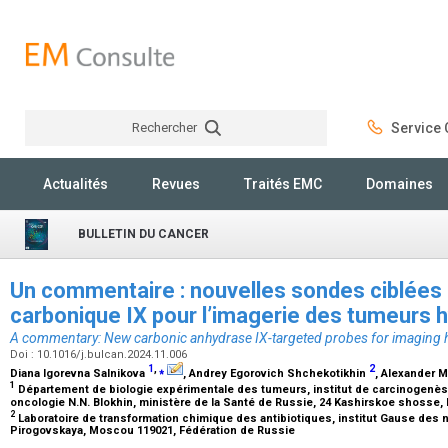
Rechercher
Service C
Rechercher
Actualités
Revues
Traités EMC
Domaines
BULLETIN DU CANCER
Un commentaire : nouvelles sondes ciblées 
carbonique IX pour l’imagerie des tumeurs
A commentary: New carbonic anhydrase IX-targeted probes for imaging 
Doi : 10.1016/j.bulcan.2024.11.006
1
,
⁎
2
Diana Igorevna Salnikova
, Andrey Egorovich Shchekotikhin
, Alexander 
1
Département de biologie expérimentale des tumeurs, institut de carcinogenès
oncologie N.N. Blokhin, ministère de la Santé de Russie, 24 Kashirskoe shosse
2
Laboratoire de transformation chimique des antibiotiques, institut Gause des n
Pirogovskaya, Moscou 119021, Fédération de Russie