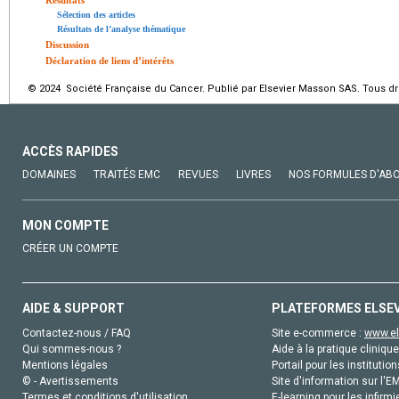
Sélection des articles
Résultats de l’analyse thématique
Discussion
Déclaration de liens d’intérêts
© 2024 Société Française du Cancer. Publié par Elsevier Masson SAS. Tous dro
ACCÈS RAPIDES
DOMAINES
TRAITÉS EMC
REVUES
LIVRES
NOS FORMULES D'AB
MON COMPTE
CRÉER UN COMPTE
AIDE & SUPPORT
PLATEFORMES ELSE
Contactez-nous / FAQ
Site e-commerce :
www.el
Qui sommes-nous ?
Aide à la pratique clinique
Mentions légales
Portail pour les institution
© - Avertissements
Site d'information sur l'E
Termes et conditions d'utilisation
E-learning pour les infirmi