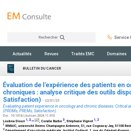
Rechercher
Service C
Rechercher
Actualités
Revues
Traités EMC
Domaines
BULLETIN DU CANCER
Évaluation de l’expérience des patients en 
chroniques : analyse critique des outils di
Satisfaction)
- 22/01/25
Evaluating patient experience in oncology and chronic diseases: Critical an
(PROMs, PREMs, Satisfaction)
Doi : 10.1016/j.bulcan.2024.11.010
1
,
2
,
⁎
3
1
,
2
Loubna Diouri
, Coralie Barbe
, Stéphane Vignot
1
IRMAIC, université Reims Champagne Ardenne, 51, rue Cognacq-Jay, 51100 Rei
2
Département d’oncologie médicale, Institut Godinot, 1, rue du Général-Koenig,