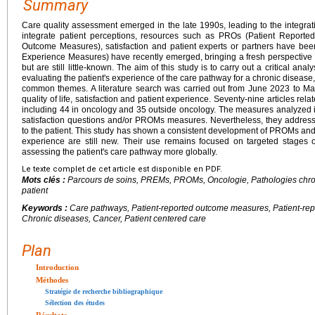
Summary
Care quality assessment emerged in the late 1990s, leading to the integrat
integrate patient perceptions, resources such as PROs (Patient Report
Outcome Measures), satisfaction and patient experts or partners have b
Experience Measures) have recently emerged, bringing a fresh perspective 
but are still little-known. The aim of this study is to carry out a critical anal
evaluating the patient's experience of the care pathway for a chronic disease,
common themes. A literature search was carried out from June 2023 to Mar
quality of life, satisfaction and patient experience. Seventy-nine articles rela
including 44 in oncology and 35 outside oncology. The measures analyzed 
satisfaction questions and/or PROMs measures. Nevertheless, they address
to the patient. This study has shown a consistent development of PROMs and
experience are still new. Their use remains focused on targeted stages of
assessing the patient's care pathway more globally.
Le texte complet de cet article est disponible en PDF.
Mots clés :
Parcours de soins, PREMs, PROMs, Oncologie, Pathologies chron
patient
Keywords :
Care pathways, Patient-reported outcome measures, Patient-re
Chronic diseases, Cancer, Patient centered care
Plan
Introduction
Méthodes
Stratégie de recherche bibliographique
Sélection des études
Résultats