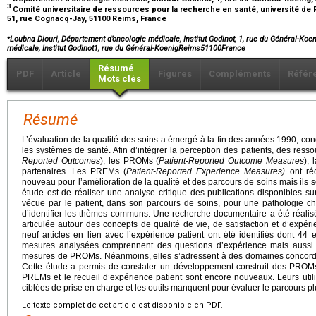
3
Comité universitaire de ressources pour la recherche en santé, université 
51, rue Cognacq-Jay, 51100 Reims, France
⁎
Loubna Diouri, Département d’oncologie médicale, Institut Godinot, 1, rue du Général-Ko
médicale, Institut Godinot1, rue du Général-KoenigReims51100France
Résumé
PDF
Article
Figures
Compléments
Référ
Mots clés
Résumé
L’évaluation de la qualité des soins a émergé à la fin des années 1990, con
les systèmes de santé. Afin d’intégrer la perception des patients, des resso
Reported Outcomes
), les PROMs (
Patient-Reported Outcome Measures
), 
partenaires. Les PREMs (
Patient-Reported Experience Measures)
ont ré
nouveau pour l’amélioration de la qualité et des parcours de soins mais ils 
étude est de réaliser une analyse critique des publications disponibles sur
vécue par le patient, dans son parcours de soins, pour une pathologie c
d’identifier les thèmes communs. Une recherche documentaire a été réalis
articulée autour des concepts de qualité de vie, de satisfaction et d’expéri
neuf articles en lien avec l’expérience patient ont été identifiés dont 44
mesures analysées comprennent des questions d’expérience mais aussi d
mesures de PROMs. Néanmoins, elles s’adressent à des domaines concordant
Cette étude a permis de constater un développement construit des PROMs e
PREMs et le recueil d’expérience patient sont encore nouveaux. Leurs utili
ciblées de prise en charge et les outils manquent pour évaluer le parcours p
Le texte complet de cet article est disponible en PDF.