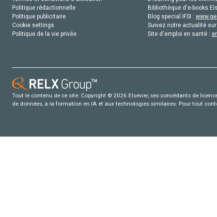
Politique rédactionnelle
Bibliothèque d'e-books Els
Politique publicitaire
Blog special IFSI :
www.gen
Cookie settings
Suivez notre actualité sur
Politique de la vie privée
Site d'emploi en santé :
e
Tout le contenu de ce site: Copyright © 2026 Elsevier, ses concédants de licence e
de données, a la formation en IA et aux technologies similaires. Pour tout con