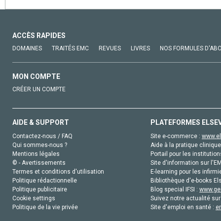
ACCÈS RAPIDES
DOMAINES
TRAITÉS EMC
REVUES
LIVRES
NOS FORMULES D'AB
MON COMPTE
CRÉER UN COMPTE
AIDE & SUPPORT
PLATEFORMES ELSE
Contactez-nous / FAQ
Site e-commerce :
www.el
Qui sommes-nous ?
Aide à la pratique clinique
Mentions légales
Portail pour les institution
© - Avertissements
Site d'information sur l'E
Termes et conditions d'utilisation
E-learning pour les infirmi
Politique rédactionnelle
Bibliothèque d'e-books Els
Politique publicitaire
Blog special IFSI :
www.gen
Cookie settings
Suivez notre actualité sur
Politique de la vie privée
Site d'emploi en santé :
e