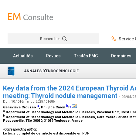
Rechercher
Service C
Rechercher
Actualités
Revues
Traités EMC
Domaines
ANNALES D'ENDOCRINOLOGIE
Key data from the 2024 European Thyroid A
meeting: Thyroid nodule management
- 03/04/2
Doi : 10.1016/j.ando.2025.101686
a
b
,
⁎
Geneviève Crouzeix
, Philippe Caron
a
Department of Endocrinology and Metabolic Diseases, Vascular Unit, Brest Univ
b
Department of Endocrinology and Metabolic Diseases, Cardiovascular and Metab
Pouvourville, TSA 30030, 31059 Toulouse, France
⁎
Corresponding author.
Le texte complet de cet article est disponible en PDF.