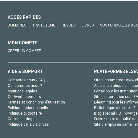
ACCÈS RAPIDES
DOMAINES
TRAITÉS EMC
REVUES
LIVRES
NOS FORMULES D'AB
MON COMPTE
CRÉER UN COMPTE
AIDE & SUPPORT
PLATEFORMES ELSE
Contactez-nous / FAQ
Site e-commerce :
www.el
Qui sommes-nous ?
Aide à la pratique clinique
Mentions légales
Portail pour les institution
© - Avertissements
Site d'information sur l'E
Termes et conditions d'utilisation
E-learning pour les infirmi
Politique rédactionnelle
Bibliothèque d'e-books Els
Politique publicitaire
Blog special IFSI :
www.gen
Cookie settings
Suivez notre actualité sur
Politique de la vie privée
Site d'emploi en santé :
e