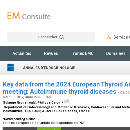
Rechercher
Service C
Rechercher
Actualités
Revues
Traités EMC
Domaines
ANNALES D'ENDOCRINOLOGIE
Key data from the 2024 European Thyroid A
meeting: Autoimmune thyroid diseases
- 03/04
Doi : 10.1016/j.ando.2025.101683
⁎
Solange Grunenwald, Philippe Caron
Department of Endocrinology and Metabolic Diseases, Cardiovascular and Metabo
Pouvourville, TSA 30030, 31059 Toulouse cedex, France
⁎
Corresponding author.
Le texte complet de cet article est disponible en PDF.