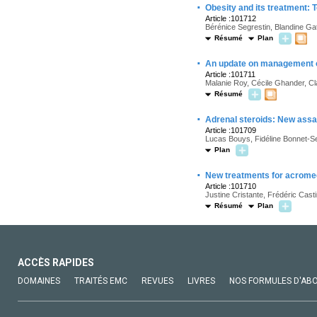
·
Obesity and its treatment:
Article :101712
Bérénice Segrestin, Blandine Gat
Résumé
Plan
·
An update on management of
Article :101711
Malanie Roy, Cécile Ghander, Cla
Résumé
·
Adrenal steroids: New ass
Article :101709
Lucas Bouys, Fidéline Bonnet-Se
Plan
·
New treatments for acromeg
Article :101710
Justine Cristante, Frédéric Casti
Résumé
Plan
ACCÈS RAPIDES
DOMAINES
TRAITÉS EMC
REVUES
LIVRES
NOS FORMULES D'AB