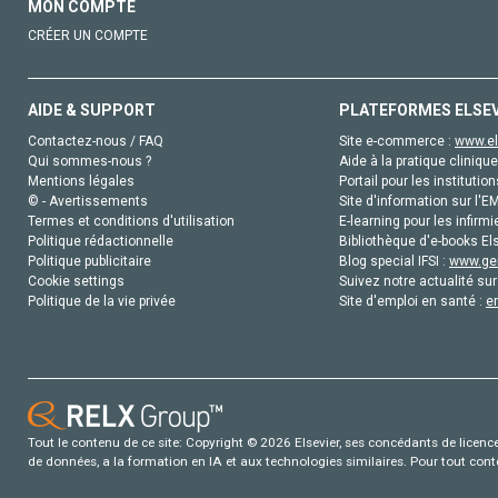
MON COMPTE
CRÉER UN COMPTE
AIDE & SUPPORT
PLATEFORMES ELSE
Contactez-nous / FAQ
Site e-commerce :
www.el
Qui sommes-nous ?
Aide à la pratique clinique
Mentions légales
Portail pour les institution
© - Avertissements
Site d'information sur l'E
Termes et conditions d'utilisation
E-learning pour les infirmi
Politique rédactionnelle
Bibliothèque d'e-books Els
Politique publicitaire
Blog special IFSI :
www.gen
Cookie settings
Suivez notre actualité sur
Politique de la vie privée
Site d'emploi en santé :
e
Tout le contenu de ce site: Copyright © 2026 Elsevier, ses concédants de licence e
de données, a la formation en IA et aux technologies similaires. Pour tout con