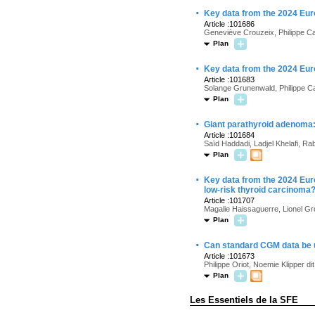
·
Key data from the 2024 Eu
Article :101686
Geneviève Crouzeix, Philippe C
Plan
·
Key data from the 2024 Eur
Article :101683
Solange Grunenwald, Philippe C
Plan
·
Giant parathyroid adenoma: 
Article :101684
Saïd Haddadi, Ladjel Khelafi, R
Plan
·
Key data from the 2024 Eur
low-risk thyroid carcinoma
Article :101707
Magalie Haissaguerre, Lionel Gro
Plan
·
Can standard CGM data be u
Article :101673
Philippe Oriot, Noemie Klipper d
Plan
Les Essentiels de la SFE