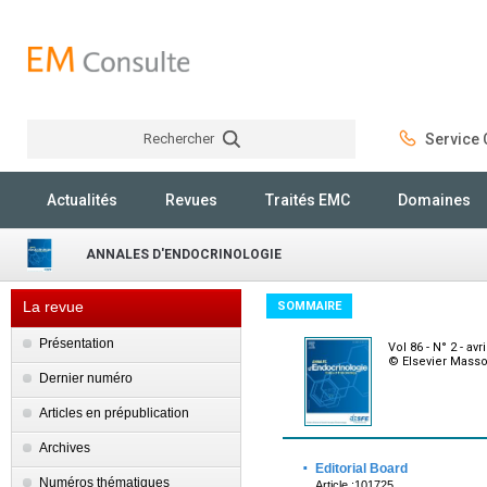
Rechercher
Service C
Rechercher
Actualités
Revues
Traités EMC
Domaines
ANNALES D'ENDOCRINOLOGIE
La revue
SOMMAIRE
Présentation
Vol 86 - N° 2 - avr
© Elsevier Mass
Dernier numéro
Articles en prépublication
Archives
·
Editorial Board
Numéros thématiques
Article :101725