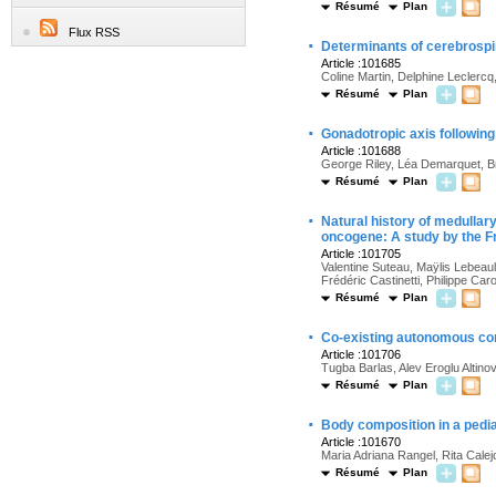
Résumé
Plan
Flux RSS
·
Determinants of cerebrospin
Article :101685
Coline Martin, Delphine Leclerc
Résumé
Plan
·
Gonadotropic axis following
Article :101688
George Riley, Léa Demarquet, Br
Résumé
Plan
·
Natural history of medullar
oncogene: A study by the 
Article :101705
Valentine Suteau, Maÿlis Lebeaul
Frédéric Castinetti, Philippe Ca
Résumé
Plan
·
Co-existing autonomous cor
Article :101706
Tugba Barlas, Alev Eroglu Altin
Résumé
Plan
·
Body composition in a pedia
Article :101670
Maria Adriana Rangel, Rita Cale
Résumé
Plan