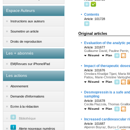
Espace Auteurs
·
Contents
Article :101728
Instructions aux auteurs
Soumettre un article
Original articles
·
Droits de reproduction
Evaluation of the analytic 
Article :101677
Guillaume David, Pauline Perrin
Les + abonnés
Résumé
Plan
EM|Revues sur iPhone/iPad
·
Impact of therapeutic doses
Article :101676
Omolara Khadijat Tijani, Maria M
Les actions
Pattou, Marie-Christine Vantygh
Résumé
Plan
Abonnement
·
Desmopressin is a safe and 
sampling
Demande d'informations
Article :101678
Cecilia Piazzola, Thomas Graillo
Ecrire à la rédaction
Résumé
Plan
·
Bibliothèque
Increased cardiovascular r
Article :101687
Alperen Boyraz, Burcu Candemir
Alerte nouveaux numéros