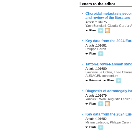
Letters to the editor
·
Choroidal metastasis second
and review of the literature
Article :101675
Yann Bertolani, Claudia García
Plan
·
Key data from the 2024 Eur
Article :101681
Philippe Caron
Plan
·
Tatton-Brown-Rahman syndro
Article :101680
Lauriane Le Collen, Théo Charnay
AURAGEN consortium
Résumé
Plan
·
Diagnosis of acromegaly ba
Article :101679
Yannick Rivoal, Augustin Lecler, 
Plan
·
Key data from the 2024 Eur
Article :101682
Miriam Ladsous, Philippe Caron
Plan