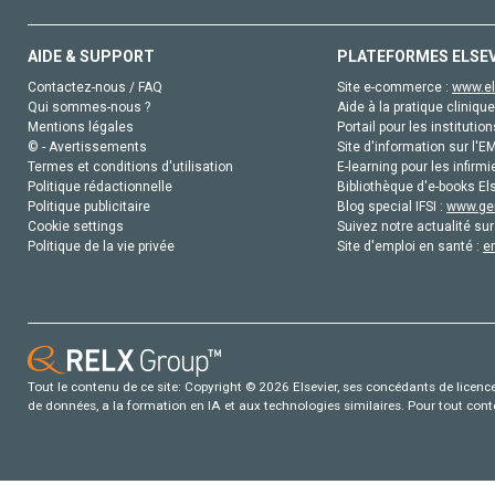
AIDE & SUPPORT
PLATEFORMES ELSE
Contactez-nous / FAQ
Site e-commerce :
www.el
Qui sommes-nous ?
Aide à la pratique clinique
Mentions légales
Portail pour les institution
© - Avertissements
Site d'information sur l'E
Termes et conditions d'utilisation
E-learning pour les infirmi
Politique rédactionnelle
Bibliothèque d'e-books Els
Politique publicitaire
Blog special IFSI :
www.gen
Cookie settings
Suivez notre actualité sur
Politique de la vie privée
Site d'emploi en santé :
e
Tout le contenu de ce site: Copyright © 2026 Elsevier, ses concédants de licence e
de données, a la formation en IA et aux technologies similaires. Pour tout con