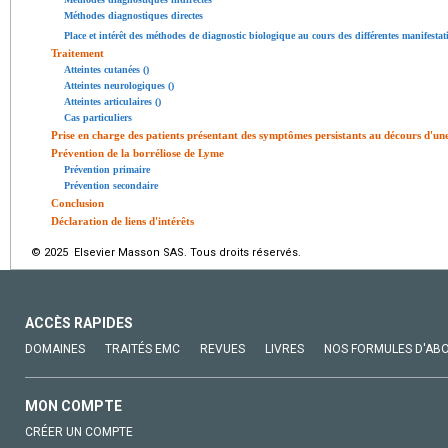
Méthodes diagnostiques directes
Place et intérêt des méthodes de diagnostic biologique au cours des différentes manifesta
Traitement
Atteintes cutanées ()
Atteintes neurologiques ()
Atteintes articulaires ()
Cas particuliers
Prise en charge des patients présentant des symptômes persistants au décours d'u
Prévention de la borréliose de Lyme
Prévention primaire
Prévention secondaire
Conclusion
Déclaration de liens d'intérêts
© 2025 Elsevier Masson SAS. Tous droits réservés.
ACCÈS RAPIDES
DOMAINES
TRAITÉS EMC
REVUES
LIVRES
NOS FORMULES D'AB
MON COMPTE
CRÉER UN COMPTE