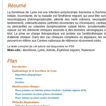
Résumé
La borréliose de Lyme est une infection polyviscérale transmise à l'homme
initiale, inconstante, de la maladie est l'érythème migrant, qui peut être suiv
neurologiques (méningoradiculite, atteinte des nerfs crâniens, neuropat
tardivement), ostéoarticulaires (arthrites récurrentes ou chroniques), cardiaq
ou péricardite) ou cutanées (lymphocytome cutané bénin, acrodermatite 
repose sur les éléments cliniques associés à des données sérologiques co
blot. La prise en charge thérapeutique est centrée sur l'antibiothérapie 
d'atteinte clinique. Dans des cas cliniques complexes ou atypiques, les 
peuvent en référer aux Centres nationaux de référence récemment créés.
Le texte complet de cet article est disponible en PDF.
Mots-clés :
Borréliose, Lyme, Arthrite, Érythème migrant, Traitement
Plan
Introduction
Épidémiologie de la borréliose de Lyme
Répartition géographique
Vecteur
Bactéries
Manifestations cliniques
Phase primaire ou infection précoce localisée : érythème migrant (EM)
Phase secondaire ou phase précoce disséminée
Phase tertiaire ou phase tardive disséminée
Méthodes diagnostiques
Méthodes diagnostiques indirectes