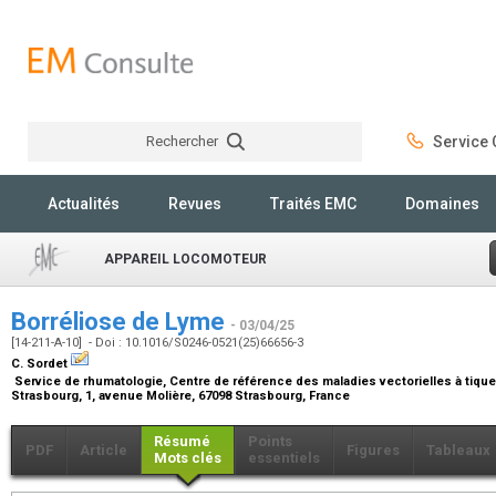
Rechercher
Service C
Rechercher
Actualités
Revues
Traités EMC
Domaines
APPAREIL LOCOMOTEUR
Borréliose de Lyme
- 03/04/25
[14-211-A-10] - Doi : 10.1016/S0246-0521(25)66656-3
C. Sordet
Service de rhumatologie, Centre de référence des maladies vectorielles à tiques
Strasbourg, 1, avenue Molière, 67098 Strasbourg, France
Résumé
Points
PDF
Article
Figures
Tableaux
Mots clés
essentiels