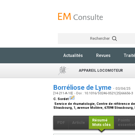
Rechercher
Actualités
Revues
Trait
APPAREIL LOCOMOTEUR
Borréliose de Lyme
- 03/04/25
[14-211-A-10] - Doi : 10.1016/S0246-0521(25)66656-3
C. Sordet
Service de rhumatologie, Centre de référence des 
Strasbourg, 1, avenue Molière, 67098 Strasbourg,
Résumé
Points
PDF
Article
Mots clés
essentie