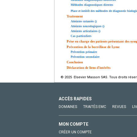
Méthodes diagnostiques directes
Place et intérêt des méthodes de diagnostic biolog
Traitement
Atteintes cutanées ()
Atteintes neurologiques ()
Atteintes articulaires ()
Cas particuliers
Prise en charge des patients présentant des sy
Prévention de la borréliose de Lyme
Prévention primaire
Prévention secondaire
Conclusion
Déclaration de liens d'intérêts
© 2025 Elsevier Masson SAS. Tous droits réser
ACCÈS RAPIDES
DOMAINES
TRAITÉS EMC
REVUES
LI
MON COMPTE
CRÉER UN COMPTE