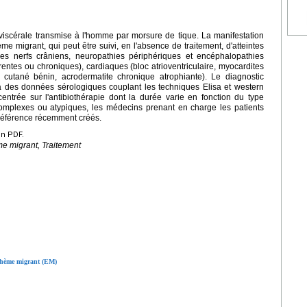
viscérale transmise à l'homme par morsure de tique. La manifestation
hème migrant, qui peut être suivi, en l'absence de traitement, d'atteintes
 des nerfs crâniens, neuropathies périphériques et encéphalopathies
urrentes ou chroniques), cardiaques (bloc atrioventriculaire, myocardites
cutané bénin, acrodermatite chronique atrophiante). Le diagnostic
à des données sérologiques couplant les techniques Elisa et western
entrée sur l'antibiothérapie dont la durée varie en fonction du type
 complexes ou atypiques, les médecins prenant en charge les patients
 référence récemment créés.
en PDF.
me migrant, Traitement
rythème migrant (EM)