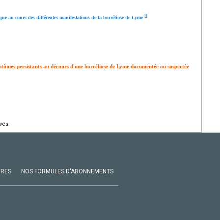
[
]
ique au cours des différentes manifestations de la borréliose de Lyme
mptômes persistants au décours d'une borréliose de Lyme documentée ou suspectée
vés.
VRES
NOS FORMULES D'ABONNEMENTS