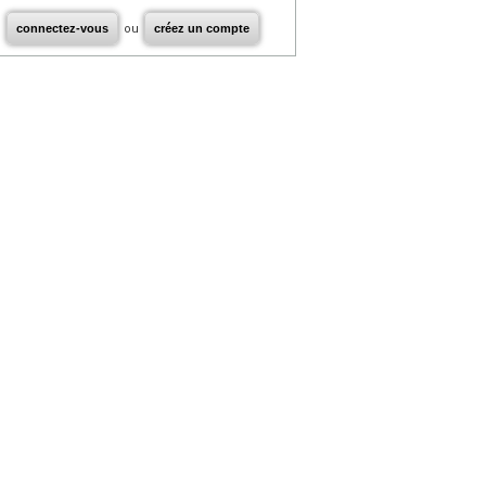
connectez-vous
ou
créez un compte