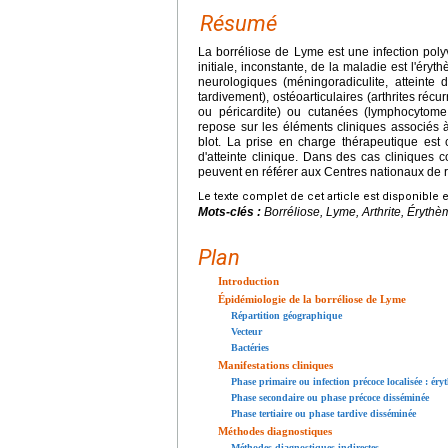
Résumé
La borréliose de Lyme est une infection poly
initiale, inconstante, de la maladie est l'éryt
neurologiques (méningoradiculite, atteinte
tardivement), ostéoarticulaires (arthrites réc
ou péricardite) ou cutanées (lymphocytome 
repose sur les éléments cliniques associés 
blot. La prise en charge thérapeutique est c
d'atteinte clinique. Dans des cas cliniques
peuvent en référer aux Centres nationaux de
Le texte complet de cet article est disponible 
Mots-clés :
Borréliose, Lyme, Arthrite, Érythè
Plan
Introduction
Épidémiologie de la borréliose de Lyme
Répartition géographique
Vecteur
Bactéries
Manifestations cliniques
Phase primaire ou infection précoce localisée : é
Phase secondaire ou phase précoce disséminée
Phase tertiaire ou phase tardive disséminée
Méthodes diagnostiques
Méthodes diagnostiques indirectes