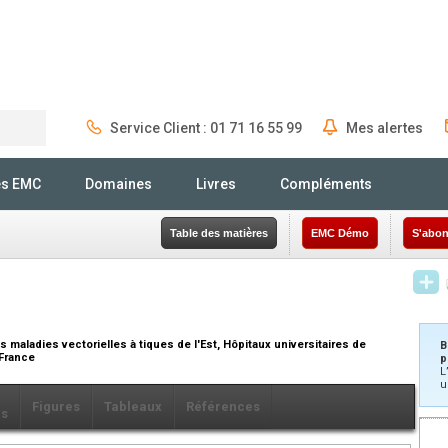
Service Client : 01 71 16 55 99
Mes alertes
Rechercher
és EMC
Domaines
Livres
Compléments
Table des matières
EMC Démo
S'abon
maladies vectorielles à tiques de l'Est, Hôpitaux universitaires de
B
 France
p
L
u
Figures
Tableaux
Références
ls