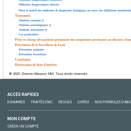
Méthodes diagnostiques directes
Place et intérêt des méthodes de diagnostic biologique au cours des différentes manifesta
Traitement
Atteintes cutanées ()
Atteintes neurologiques ()
Atteintes articulaires ()
Cas particuliers
Prise en charge des patients présentant des symptômes persistants au décours d'u
Prévention de la borréliose de Lyme
Prévention primaire
Prévention secondaire
Conclusion
Déclaration de liens d'intérêts
© 2025 Elsevier Masson SAS. Tous droits réservés.
ACCÈS RAPIDES
DOMAINES
TRAITÉS EMC
REVUES
LIVRES
NOS FORMULES D'AB
MON COMPTE
CRÉER UN COMPTE