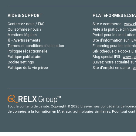
AIDE & SUPPORT
PLATEFORMES ELSE
Contactez-nous / FAQ
Site e-commerce :
www.el
Qui sommes-nous ?
Aide à la pratique clinique
Mentions légales
Portail pour les institution
© - Avertissements
Site d'information sur l'E
Termes et conditions d'utilisation
E-learning pour les infirmi
Politique rédactionnelle
Bibliothèque d'e-books Els
Politique publicitaire
Blog special IFSI :
www.gen
Cookie settings
Suivez notre actualité sur
Politique de la vie privée
Site d'emploi en santé :
e
Tout le contenu de ce site: Copyright © 2026 Elsevier, ses concédants de licence e
de données, a la formation en IA et aux technologies similaires. Pour tout con