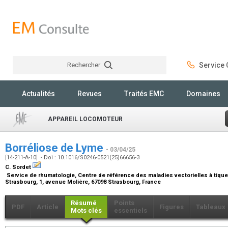
Rechercher
Service C
Rechercher
Actualités
Revues
Traités EMC
Domaines
APPAREIL LOCOMOTEUR
Borréliose de Lyme
- 03/04/25
[14-211-A-10] - Doi : 10.1016/S0246-0521(25)66656-3
C. Sordet
Service de rhumatologie, Centre de référence des maladies vectorielles à tiques
Strasbourg, 1, avenue Molière, 67098 Strasbourg, France
Résumé
Points
PDF
Article
Figures
Tableaux
Mots clés
essentiels