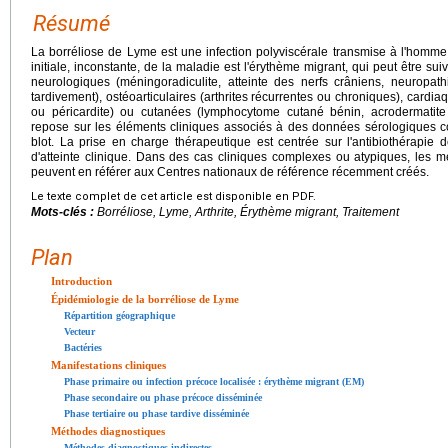
Résumé
La borréliose de Lyme est une infection polyviscérale transmise à l'homme
initiale, inconstante, de la maladie est l'érythème migrant, qui peut être suiv
neurologiques (méningoradiculite, atteinte des nerfs crâniens, neuropat
tardivement), ostéoarticulaires (arthrites récurrentes ou chroniques), cardiaq
ou péricardite) ou cutanées (lymphocytome cutané bénin, acrodermatite 
repose sur les éléments cliniques associés à des données sérologiques co
blot. La prise en charge thérapeutique est centrée sur l'antibiothérapie 
d'atteinte clinique. Dans des cas cliniques complexes ou atypiques, les 
peuvent en référer aux Centres nationaux de référence récemment créés.
Le texte complet de cet article est disponible en PDF.
Mots-clés :
Borréliose, Lyme, Arthrite, Érythème migrant, Traitement
Plan
Introduction
Épidémiologie de la borréliose de Lyme
Répartition géographique
Vecteur
Bactéries
Manifestations cliniques
Phase primaire ou infection précoce localisée : érythème migrant (EM)
Phase secondaire ou phase précoce disséminée
Phase tertiaire ou phase tardive disséminée
Méthodes diagnostiques
Méthodes diagnostiques indirectes