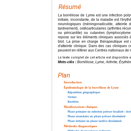
Résumé
La borréliose de Lyme est une infection poly
initiale, inconstante, de la maladie est l'éryt
neurologiques (méningoradiculite, atteinte
tardivement), ostéoarticulaires (arthrites réc
ou péricardite) ou cutanées (lymphocytome 
repose sur les éléments cliniques associés 
blot. La prise en charge thérapeutique est c
d'atteinte clinique. Dans des cas cliniques
peuvent en référer aux Centres nationaux de
Le texte complet de cet article est disponible 
Mots-clés :
Borréliose, Lyme, Arthrite, Érythè
Plan
Introduction
Épidémiologie de la borréliose de Lyme
Répartition géographique
Vecteur
Bactéries
Manifestations cliniques
Phase primaire ou infection précoce localisée : é
Phase secondaire ou phase précoce disséminée
Phase tertiaire ou phase tardive disséminée
Méthodes diagnostiques
Méthodes diagnostiques indirectes