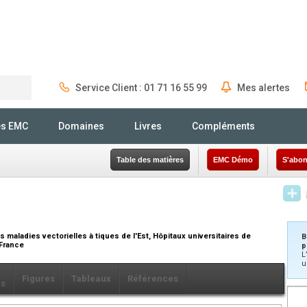
Service Client : 01 71 16 55 99
Mes alertes
Rechercher
és EMC
Domaines
Livres
Compléments
Table des matières
EMC Démo
S'abon
maladies vectorielles à tiques de l'Est, Hôpitaux universitaires de
B
 France
p
L
u
Figures
Tableaux
Références
ls