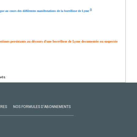
[
]
ique au cours des différentes manifestations de la borréliose de Lyme
mptômes persistants au décours d'une borréliose de Lyme documentée ou suspectée
vés.
VRES
NOS FORMULES D'ABONNEMENTS