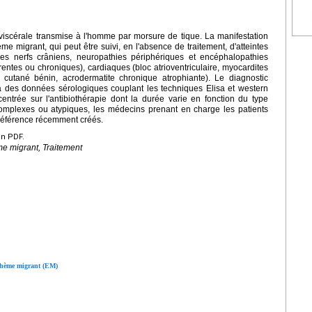
viscérale transmise à l'homme par morsure de tique. La manifestation
hème migrant, qui peut être suivi, en l'absence de traitement, d'atteintes
 des nerfs crâniens, neuropathies périphériques et encéphalopathies
urrentes ou chroniques), cardiaques (bloc atrioventriculaire, myocardites
cutané bénin, acrodermatite chronique atrophiante). Le diagnostic
à des données sérologiques couplant les techniques Elisa et western
entrée sur l'antibiothérapie dont la durée varie en fonction du type
 complexes ou atypiques, les médecins prenant en charge les patients
 référence récemment créés.
en PDF.
me migrant, Traitement
rythème migrant (EM)