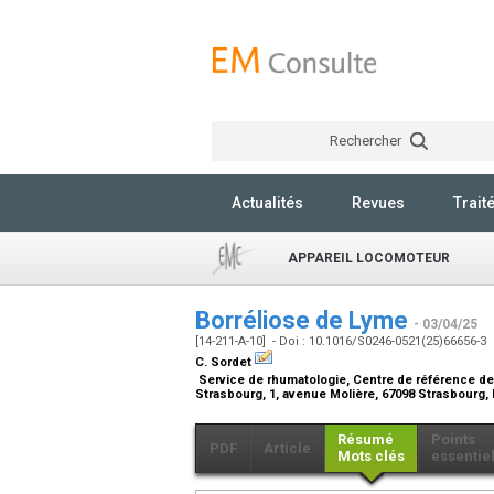
Rechercher
Actualités
Revues
Trait
APPAREIL LOCOMOTEUR
Borréliose de Lyme
- 03/04/25
[14-211-A-10] - Doi : 10.1016/S0246-0521(25)66656-3
C. Sordet
Service de rhumatologie, Centre de référence des 
Strasbourg, 1, avenue Molière, 67098 Strasbourg,
Résumé
Points
PDF
Article
Mots clés
essentie