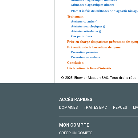
Méthodes diagnostiques directes
Place et intérêt des méthodes de diagnostic biolog
Traitement
Atteintes cutanées ()
Atteintes neurologiques ()
Atteintes articulaires ()
Cas particuliers
Prise en charge des patients présentant des sy
Prévention de la borréliose de Lyme
Prévention primaire
Prévention secondaire
Conclusion
Déclaration de liens d'intérêts
© 2025 Elsevier Masson SAS. Tous droits réser
ACCÈS RAPIDES
DOMAINES
TRAITÉS EMC
REVUES
LI
MON COMPTE
CRÉER UN COMPTE