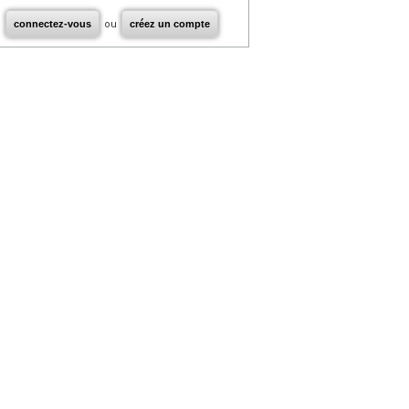
connectez-vous
ou
créez un compte