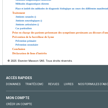
Méthodes diagnostiques directes
Place et intérêt des méthodes de diagnostic biologique au cours des différentes manifesta
Traitement
Atteintes cutanées ()
Atteintes neurologiques ()
Atteintes articulaires ()
Cas particuliers
Prise en charge des patients présentant des symptômes persistants au décours d'u
Prévention de la borréliose de Lyme
Prévention primaire
Prévention secondaire
Conclusion
Déclaration de liens d'intérêts
© 2025 Elsevier Masson SAS. Tous droits réservés.
ACCÈS RAPIDES
DOMAINES
TRAITÉS EMC
REVUES
LIVRES
NOS FORMULES D'AB
MON COMPTE
CRÉER UN COMPTE