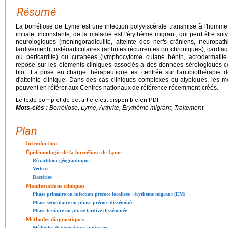
Résumé
La borréliose de Lyme est une infection polyviscérale transmise à l'homme
initiale, inconstante, de la maladie est l'érythème migrant, qui peut être suiv
neurologiques (méningoradiculite, atteinte des nerfs crâniens, neuropat
tardivement), ostéoarticulaires (arthrites récurrentes ou chroniques), cardiaq
ou péricardite) ou cutanées (lymphocytome cutané bénin, acrodermatite 
repose sur les éléments cliniques associés à des données sérologiques co
blot. La prise en charge thérapeutique est centrée sur l'antibiothérapie 
d'atteinte clinique. Dans des cas cliniques complexes ou atypiques, les 
peuvent en référer aux Centres nationaux de référence récemment créés.
Le texte complet de cet article est disponible en PDF.
Mots-clés :
Borréliose, Lyme, Arthrite, Érythème migrant, Traitement
Plan
Introduction
Épidémiologie de la borréliose de Lyme
Répartition géographique
Vecteur
Bactéries
Manifestations cliniques
Phase primaire ou infection précoce localisée : érythème migrant (EM)
Phase secondaire ou phase précoce disséminée
Phase tertiaire ou phase tardive disséminée
Méthodes diagnostiques
Méthodes diagnostiques indirectes