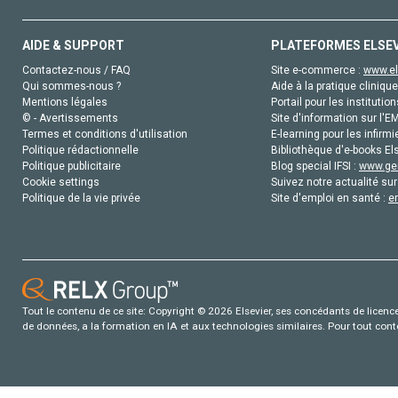
AIDE & SUPPORT
PLATEFORMES ELSE
Contactez-nous / FAQ
Site e-commerce :
www.el
Qui sommes-nous ?
Aide à la pratique clinique
Mentions légales
Portail pour les institution
© - Avertissements
Site d'information sur l'E
Termes et conditions d'utilisation
E-learning pour les infirmi
Politique rédactionnelle
Bibliothèque d'e-books Els
Politique publicitaire
Blog special IFSI :
www.gen
Cookie settings
Suivez notre actualité sur
Politique de la vie privée
Site d'emploi en santé :
e
Tout le contenu de ce site: Copyright © 2026 Elsevier, ses concédants de licence e
de données, a la formation en IA et aux technologies similaires. Pour tout con