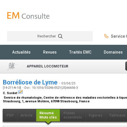
Rechercher
Service C
Rechercher
Actualités
Revues
Traités EMC
Domaines
APPAREIL LOCOMOTEUR
Borréliose de Lyme
- 03/04/25
[14-211-A-10] - Doi : 10.1016/S0246-0521(25)66656-3
C. Sordet
Service de rhumatologie, Centre de référence des maladies vectorielles à tiques
Strasbourg, 1, avenue Molière, 67098 Strasbourg, France
Résumé
Points
PDF
Article
Figures
Tableaux
Mots clés
essentiels