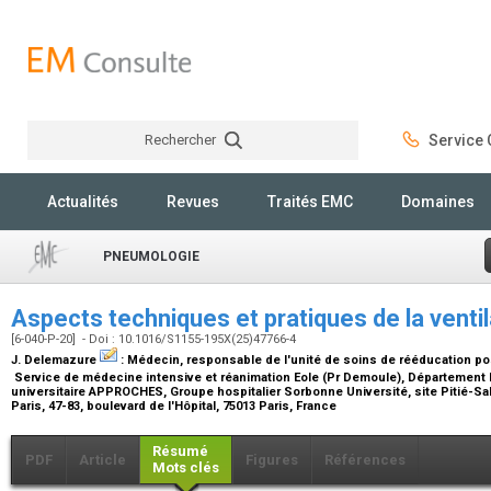
Rechercher
Service C
Rechercher
Actualités
Revues
Traités EMC
Domaines
PNEUMOLOGIE
Aspects techniques et pratiques de la vent
[6-040-P-20] - Doi : 10.1016/S1155-195X(25)47766-4
J. Delemazure
:
Médecin, responsable de l'unité de soins de rééducation po
Service de médecine intensive et réanimation Eole (Pr Demoule), Département
universitaire APPROCHES, Groupe hospitalier Sorbonne Université, site Pitié-Sa
Paris, 47-83, boulevard de l'Hôpital, 75013 Paris, France
Résumé
PDF
Article
Figures
Références
Mots clés