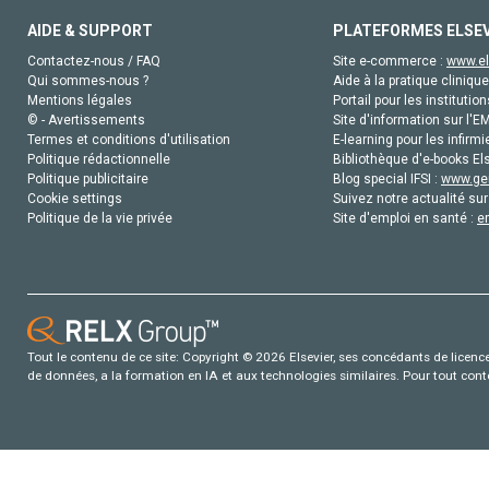
AIDE & SUPPORT
PLATEFORMES ELSE
Contactez-nous / FAQ
Site e-commerce :
www.el
Qui sommes-nous ?
Aide à la pratique clinique
Mentions légales
Portail pour les institution
© - Avertissements
Site d'information sur l'E
Termes et conditions d'utilisation
E-learning pour les infirmi
Politique rédactionnelle
Bibliothèque d'e-books Els
Politique publicitaire
Blog special IFSI :
www.gen
Cookie settings
Suivez notre actualité sur
Politique de la vie privée
Site d'emploi en santé :
e
Tout le contenu de ce site: Copyright © 2026 Elsevier, ses concédants de licence e
de données, a la formation en IA et aux technologies similaires. Pour tout con