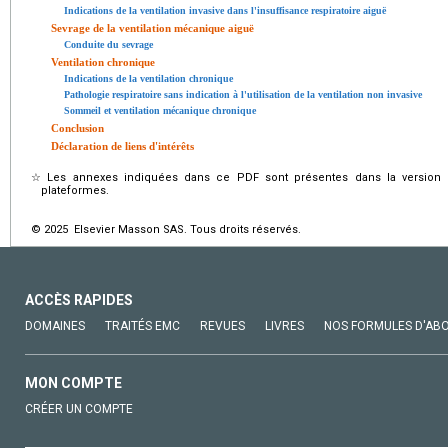
Indications de la ventilation invasive dans l'insuffisance respiratoire aiguë
Sevrage de la ventilation mécanique aiguë
Conduite du sevrage
Ventilation chronique
Indications de la ventilation chronique
Pathologie respiratoire sans indication à l'utilisation de la ventilation non invasive
Sommeil et ventilation mécanique chronique
Conclusion
Déclaration de liens d'intérêts
☆
Les annexes indiquées dans ce PDF sont présentes dans la version é
plateformes.
© 2025 Elsevier Masson SAS. Tous droits réservés.
ACCÈS RAPIDES
DOMAINES
TRAITÉS EMC
REVUES
LIVRES
NOS FORMULES D'AB
MON COMPTE
CRÉER UN COMPTE