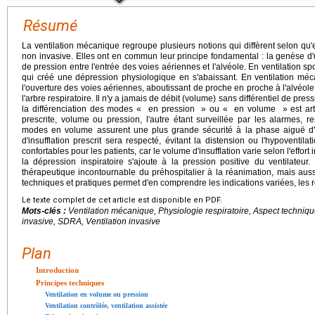
Résumé
La ventilation mécanique regroupe plusieurs notions qui diffèrent selon qu'
non invasive. Elles ont en commun leur principe fondamental : la genèse d'u
de pression entre l'entrée des voies aériennes et l'alvéole. En ventilation s
qui créé une dépression physiologique en s'abaissant. En ventilation mécan
l'ouverture des voies aériennes, aboutissant de proche en proche à l'alvéole :
l'arbre respiratoire. Il n'y a jamais de débit (volume) sans différentiel de pres
la différenciation des modes « en pression » ou « en volume » est artific
prescrite, volume ou pression, l'autre étant surveillée par les alarmes,
modes en volume assurent une plus grande sécurité à la phase aiguë d'u
d'insufflation prescrit sera respecté, évitant la distension ou l'hypoventi
confortables pour les patients, car le volume d'insufflation varie selon l'effor
la dépression inspiratoire s'ajoute à la pression positive du ventilateur.
thérapeutique incontournable du préhospitalier à la réanimation, mais auss
techniques et pratiques permet d'en comprendre les indications variées, les
Le texte complet de cet article est disponible en PDF.
Mots-clés :
Ventilation mécanique, Physiologie respiratoire, Aspect techniqu
invasive, SDRA, Ventilation invasive
Plan
Introduction
Principes techniques
Ventilation en volume ou pression
Ventilation contrôlée, ventilation assistée