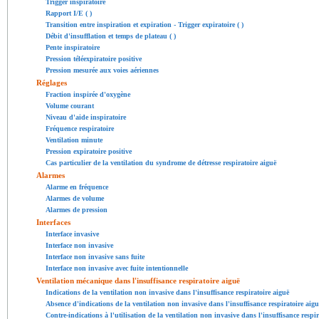
Trigger inspiratoire
Rapport I/E ( )
Transition entre inspiration et expiration - Trigger expiratoire ( )
Débit d'insufflation et temps de plateau ( )
Pente inspiratoire
Pression téléexpiratoire positive
Pression mesurée aux voies aériennes
Réglages
Fraction inspirée d'oxygène
Volume courant
Niveau d'aide inspiratoire
Fréquence respiratoire
Ventilation minute
Pression expiratoire positive
Cas particulier de la ventilation du syndrome de détresse respiratoire aiguë
Alarmes
Alarme en fréquence
Alarmes de volume
Alarmes de pression
Interfaces
Interface invasive
Interface non invasive
Interface non invasive sans fuite
Interface non invasive avec fuite intentionnelle
Ventilation mécanique dans l'insuffisance respiratoire aiguë
Indications de la ventilation non invasive dans l'insuffisance respiratoire aiguë
Absence d'indications de la ventilation non invasive dans l'insuffisance respiratoire aigu
Contre-indications à l'utilisation de la ventilation non invasive dans l'insuffisance respir