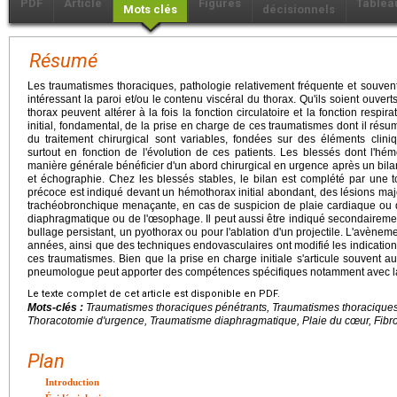
PDF
Article
Figures
Tablea
Mots clés
décisionnels
Résumé
Les traumatismes thoraciques, pathologie relativement fréquente et souven
intéressant la paroi et/ou le contenu viscéral du thorax. Qu'ils soient ouve
thorax peuvent altérer à la fois la fonction circulatoire et la fonction respir
initial, fondamental, de la prise en charge de ces traumatismes dont il résu
du traitement chirurgical sont variables, fondées sur des éléments clini
surtout en fonction de l'évolution de ces patients. Les blessés dont l'h
manière générale bénéficier d'un abord chirurgical en urgence après un bil
et échographie. Chez les blessés stables, le bilan est complété par une 
précoce est indiqué devant un hémothorax initial abondant, des lésions maj
trachéobronchique menaçante, en cas de suspicion de plaie cardiaque ou d
diaphragmatique ou de l'œsophage. Il peut aussi être indiqué secondairem
bullage persistant, un pyothorax ou pour l'ablation d'un projectile. L'avènem
années, ainsi que des techniques endovasculaires ont modifié les indication
ces traumatismes. Bien que la prise en charge initiale s'articule souvent au
pneumologue peut apporter des compétences spécifiques notamment avec la 
Le texte complet de cet article est disponible en PDF.
Mots-clés :
Traumatismes thoraciques pénétrants, Traumatismes thoraciques
Thoracotomie d'urgence, Traumatisme diaphragmatique, Plaie du cœur, Fibr
Plan
Introduction