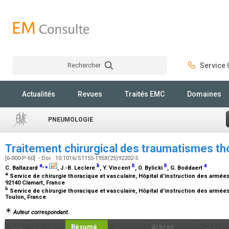
Rechercher
Service C
Rechercher
Actualités
Revues
Traités EMC
Domaines
PNEUMOLOGIE
Traitement chirurgical des traumatismes t
[6-000-P-60] - Doi : 10.1016/S1155-195X(25)92202-5
a
,
⁎
b
b
b
a
C. Baltazard
, J.-B. Leclere
, Y. Vincent
, O. Bylicki
, G. Boddaert
a
Service de chirurgie thoracique et vasculaire, Hôpital d'instruction des armées
92140 Clamart, France
b
Service de chirurgie thoracique et vasculaire, Hôpital d'instruction des armée
Toulon, France
Auteur correspondant.
Résumé
Arbres