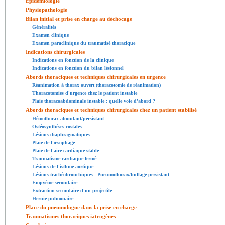
Épidémiologie
Physiopathologie
Bilan initial et prise en charge au déchocage
Généralités
Examen clinique
Examen paraclinique du traumatisé thoracique
Indications chirurgicales
Indications en fonction de la clinique
Indications en fonction du bilan lésionnel
Abords thoraciques et techniques chirurgicales en urgence
Réanimation à thorax ouvert (thoracotomie de réanimation)
Thoracotomies d'urgence chez le patient instable
Plaie thoracoabdominale instable : quelle voie d'abord ?
Abords thoraciques et techniques chirurgicales chez un patient stabilisé
Hémothorax abondant/persistant
Ostéosynthèses costales
Lésions diaphragmatiques
Plaie de l'œsophage
Plaie de l'aire cardiaque stable
Traumatisme cardiaque fermé
Lésions de l'isthme aortique
Lésions trachéobronchiques - Pneumothorax/bullage persistant
Empyème secondaire
Extraction secondaire d'un projectile
Hernie pulmonaire
Place du pneumologue dans la prise en charge
Traumatismes thoraciques iatrogènes