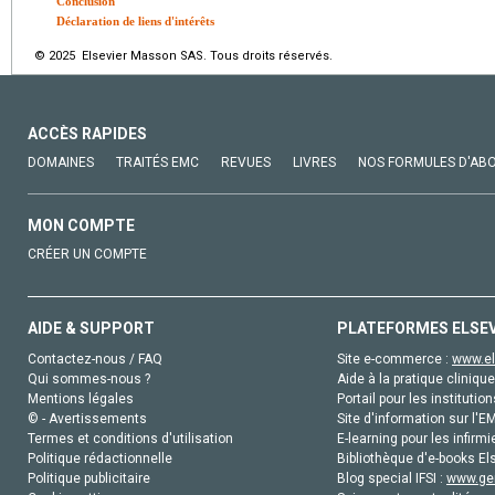
Conclusion
Déclaration de liens d'intérêts
© 2025 Elsevier Masson SAS. Tous droits réservés.
ACCÈS RAPIDES
DOMAINES
TRAITÉS EMC
REVUES
LIVRES
NOS FORMULES D'AB
MON COMPTE
CRÉER UN COMPTE
AIDE & SUPPORT
PLATEFORMES ELSE
Contactez-nous / FAQ
Site e-commerce :
www.el
Qui sommes-nous ?
Aide à la pratique clinique
Mentions légales
Portail pour les institution
© - Avertissements
Site d'information sur l'E
Termes et conditions d'utilisation
E-learning pour les infirmi
Politique rédactionnelle
Bibliothèque d'e-books Els
Politique publicitaire
Blog special IFSI :
www.gen