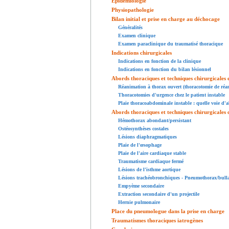
Épidémiologie
Physiopathologie
Bilan initial et prise en charge au déchocage
Généralités
Examen clinique
Examen paraclinique du traumatisé thoracique
Indications chirurgicales
Indications en fonction de la clinique
Indications en fonction du bilan lésionnel
Abords thoraciques et techniques chirurgicales
Réanimation à thorax ouvert (thoracotomie de réa
Thoracotomies d'urgence chez le patient instable
Plaie thoracoabdominale instable : quelle voie d'
Abords thoraciques et techniques chirurgicales c
Hémothorax abondant/persistant
Ostéosynthèses costales
Lésions diaphragmatiques
Plaie de l'œsophage
Plaie de l'aire cardiaque stable
Traumatisme cardiaque fermé
Lésions de l'isthme aortique
Lésions trachéobronchiques - Pneumothorax/bulla
Empyème secondaire
Extraction secondaire d'un projectile
Hernie pulmonaire
Place du pneumologue dans la prise en charge
Traumatismes thoraciques iatrogènes