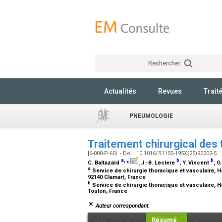
Rechercher
Actualités
Revues
Trait
PNEUMOLOGIE
Traitement chirurgical de
[6-000-P-60] - Doi : 10.1016/S1155-195X(25)92202-5
a
,
⁎
b
b
C. Baltazard
, J.-B. Leclere
, Y. Vincent
, O
a
Service de chirurgie thoracique et vasculaire, H
92140 Clamart, France
b
Service de chirurgie thoracique et vasculaire, H
Toulon, France
Auteur correspondant.
Résumé