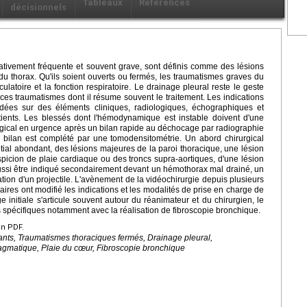
Tableaux
Références
décisionnels
ativement fréquente et souvent grave, sont définis comme des lésions
 du thorax. Qu'ils soient ouverts ou fermés, les traumatismes graves du
rculatoire et la fonction respiratoire. Le drainage pleural reste le geste
 ces traumatismes dont il résume souvent le traitement. Les indications
ondées sur des éléments cliniques, radiologiques, échographiques et
atients. Les blessés dont l'hémodynamique est instable doivent d'une
rgical en urgence après un bilan rapide au déchocage par radiographie
e bilan est complété par une tomodensitométrie. Un abord chirurgical
tial abondant, des lésions majeures de la paroi thoracique, une lésion
icion de plaie cardiaque ou des troncs supra-aortiques, d'une lésion
ussi être indiqué secondairement devant un hémothorax mal drainé, un
ation d'un projectile. L'avènement de la vidéochirurgie depuis plusieurs
res ont modifié les indications et les modalités de prise en charge de
 initiale s'articule souvent autour du réanimateur et du chirurgien, le
pécifiques notamment avec la réalisation de fibroscopie bronchique.
en PDF.
nts, Traumatismes thoraciques fermés, Drainage pleural,
gmatique, Plaie du cœur, Fibroscopie bronchique