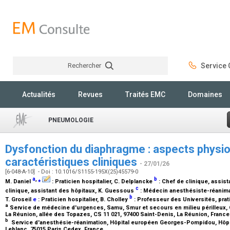
Rechercher
Service C
Rechercher
Actualités
Revues
Traités EMC
Domaines
PNEUMOLOGIE
Dysfonction du diaphragme : aspects physi
caractéristiques cliniques
- 27/01/26
[6-048-A-10] - Doi : 10.1016/S1155-195X(25)45579-0
a
,
⁎
b
M. Daniel
:
Praticien hospitalier
, C. Delplancke
:
Chef de clinique, assist
c
clinique, assistant des hôpitaux
, K. Guessous
:
Médecin anesthésiste-réanima
b
T. Groseil
e
:
Praticien hospitalier
, B. Cholley
:
Professeur des Universités, prati
a
Service de médecine d'urgences, Samu, Smur et secours en milieu périlleux, 
La Réunion, allée des Topazes, CS 11 021, 97400 Saint-Denis, La Réunion, Franc
b
Service d'anesthésie-réanimation, Hôpital européen Georges-Pompidou, Hôpitau
Leblanc, 75015 Paris Cedex, France