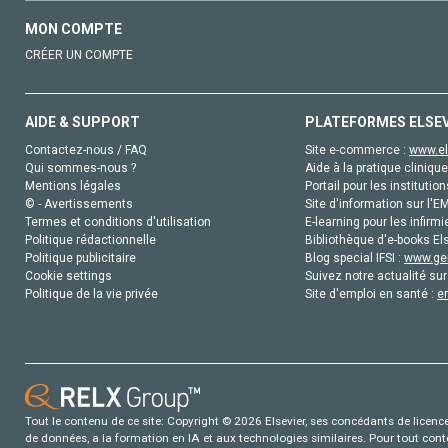
MON COMPTE
CRÉER UN COMPTE
AIDE & SUPPORT
PLATEFORMES ELSE
Contactez-nous / FAQ
Site e-commerce :
www.el
Qui sommes-nous ?
Aide à la pratique clinique
Mentions légales
Portail pour les institution
© - Avertissements
Site d'information sur l'E
Termes et conditions d'utilisation
E-learning pour les infirmi
Politique rédactionnelle
Bibliothèque d'e-books Els
Politique publicitaire
Blog special IFSI :
www.gen
Cookie settings
Suivez notre actualité sur
Politique de la vie privée
Site d'emploi en santé :
e
Tout le contenu de ce site: Copyright © 2026 Elsevier, ses concédants de licence e
de données, a la formation en IA et aux technologies similaires. Pour tout con