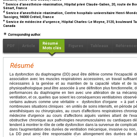
c
Service d'anesthésie-réanimation, Hôpital privé Claude-Galien, 20, route de B
Sénart, France
d
Service d'anesthésie-réanimation, Centre hospitalo-universitaire Henri-Mondo
Tassigny, 94000 Créteil, France
e
Service de médecine d'urgence, Hôpital Charles-Le Moyne, 3120, boulevard Ta
Canada
Corresponding author.
Résumé
PDF
Article
Figures
Tableaux
Référence
Mots clés
Résumé
La dysfonction du diaphragme (DD) peut être définie comme l'incapacité 
association avec les muscles respiratoires accessoires, un travail suffisa
nécessaires à la genèse et au maintien de la capacité vitale et de la ve
physiopathologique peut être associée à une définition plus fonctionnelle,
performances du diaphragme en lien avec une altération de sa mécaniq
ventilation, et ce, quelles que soient les conséquences ventilatoires observ
certains auteurs comme une véritable « dysfonction d'organe » à part 
nombreuses situations cliniques : en unités de soins intensifs, en période p
anesthésiques ou chirurgicales, au cours d'affections respiratoires chro
médecine d'urgence au cours d'affections aiguës variées allant de l'e
obstructive chronique aux pathologies neuromusculaires ou cardiaques d
tendent à montrer le rôle de cette dysfonction dans la survenue de complicatio
dans l'augmentation des durées de ventilation mécanique, invasive ou non, et
La DD peut ainsi être responsable d'un allongement des durées de séj