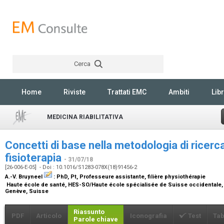
Cerca
Rechercher
Home
Riviste
Trattati EMC
Ambiti
Libr
MEDICINA RIABILITATIVA
Concetti di base nella metodologia di ricerca
fisioterapia
- 31/07/18
[26-006-E-05] - Doi : 10.1016/S1283-078X(18)91456-2
A.-V. Bruyneel
:
PhD, Pt, Professeure assistante, filière physiothérapie
Haute école de santé, HES-SO/Haute école spécialisée de Suisse occidentale, 
Genève, Suisse
Riassunto
PDF
Articolo
Iconografia
Test
Tab
Parole chiave