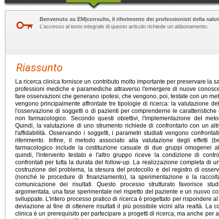
Benvenuto su EM|consulte, il riferimento dei professionisti della salut
L'accesso al testo integrale di questo articolo richiede un abbonamento.
Riassunto
La ricerca clinica fornisce un contributo molto importante per preservare la sa
professioni mediche e paramediche attraverso l'emergere di nuove conoscenz
fare osservazioni che generano ipotesi, che vengono, poi, testate con un metod
vengono principalmente affrontate tre tipologie di ricerca: la valutazione del
l'osservazione di soggetti o di pazienti per comprenderne le caratteristiche e
non farmacologico. Secondo questi obiettivi, l'implementazione del metodo
Quindi, la valutazione di uno strumento richiede di confrontarlo con un altr
l'affidabilità. Osservando i soggetti, i parametri studiati vengono confront
riferimento. Infine, il metodo associato alla valutazione degli effetti (
farmacologico include la costituzione casuale di due gruppi omogenei all
quindi, l'intervento testato e l'altro gruppo riceve la condizione di contr
confrontati per tutta la durata del follow-up. La realizzazione completa di 
costruzione del problema, la stesura del protocollo e del registro di osserv
(nonché le procedure di finanziamento), la sperimentazione e la raccolta
comunicazione dei risultati. Questo processo strutturato favorisce stu
argomentata, una fase sperimentale nel rispetto del paziente e un nuovo con
sviluppate. L'intero processo pratico di ricerca è progettato per rispondere al 
deviazione al fine di ottenere risultati il più possibile vicini alla realtà. La
clinica è un prerequisito per partecipare a progetti di ricerca, ma anche per av