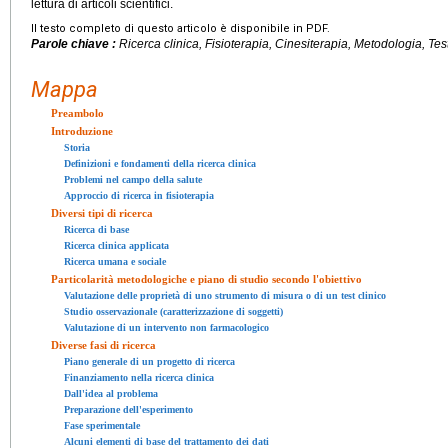
lettura di articoli scientifici.
Il testo completo di questo articolo è disponibile in PDF.
Parole chiave :
Ricerca clinica, Fisioterapia, Cinesiterapia, Metodologia, Tes
Mappa
Preambolo
Introduzione
Storia
Definizioni e fondamenti della ricerca clinica
Problemi nel campo della salute
Approccio di ricerca in fisioterapia
Diversi tipi di ricerca
Ricerca di base
Ricerca clinica applicata
Ricerca umana e sociale
Particolarità metodologiche e piano di studio secondo l'obiettivo
Valutazione delle proprietà di uno strumento di misura o di un test clinico
Studio osservazionale (caratterizzazione di soggetti)
Valutazione di un intervento non farmacologico
Diverse fasi di ricerca
Piano generale di un progetto di ricerca
Finanziamento nella ricerca clinica
Dall'idea al problema
Preparazione dell'esperimento
Fase sperimentale
Alcuni elementi di base del trattamento dei dati