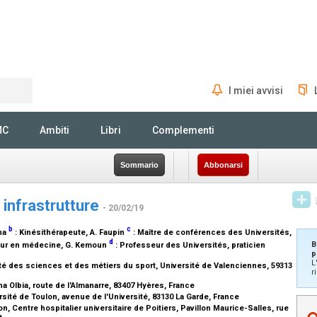
I miei avvisi
Rechercher
MC
Ambiti
Libri
Complementi
Sommario
Abbonarsi
e infrastrutture
- 20/02/19
b
c
ana
:
Kinésithérapeute
, A. Faupin
:
Maître de conférences des Universités
,
d
B
eur en médecine
, G. Kemoun
:
Professeur des Universités, praticien
p
L
 des sciences et des métiers du sport, Université de Valenciennes, 59313
r
a Olbia, route de l'Almanarre, 83407 Hyères, France
sité de Toulon, avenue de l'Université, 83130 La Garde, France
 Centre hospitalier universitaire de Poitiers, Pavillon Maurice-Salles, rue
ce