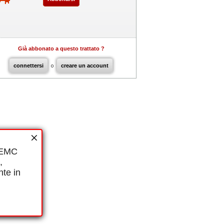
Già abbonato a questo trattato ?
connettersi
o
creare un account
i EMC
,
nte in