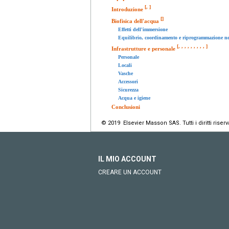
[
,
]
Introduzione
[
]
Biofisica dell'acqua
Effetti dell'immersione
Equilibrio, coordinamento e riprogrammazione n
[
,
,
,
,
,
,
,
,
,
]
Infrastrutture e personale
Personale
Locali
Vasche
Accessori
Sicurezza
Acqua e igiene
Conclusioni
© 2019 Elsevier Masson SAS. Tutti i diritti riserva
IL MIO ACCOUNT
CREARE UN ACCOUNT