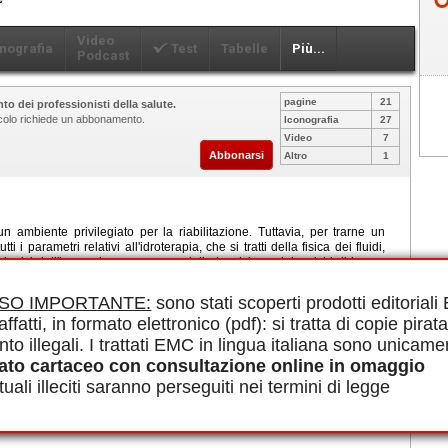
Video
nografia
Test
Tabelle
Più...
Podcast
pagine
21
to dei professionisti della salute.
ticolo richiede un abbonamento.
Iconografia
27
Video
7
Abbonarsi
Altro
1
n ambiente privilegiato per la riabilitazione. Tuttavia, per trarne un
 i parametri relativi all'idroterapia, che si tratti della fisica dei fluidi,
siologici dell'immersione o, ancora, delle tecniche e dei carichi di lavoro
ogettazione e la disposizione dei locali e delle vasche devono ricevere
i prevenzione, gestione del rischio di incidenti e monitoraggio fisico-
ISO IMPORTANTE:
sono stati scoperti prodotti editorial
à acquatiche a scopo terapeutico (AAST) portano a benefici nel contesto
affatti, in formato elettronico (pdf): si tratta di copie pirata
ogie, in particolare in reumatologia, geriatria, ortopedia, cardiologia e
o privilegiato di prevenzione e mantenimento fisico.
nto illegali. I trattati EMC in lingua italiana sono unicame
le in PDF.
ato cartaceo con consultazione online in omaggio
atica, Attività fisiche acquatiche adattate, Cinebalneoterapia, Nuoto
uali illeciti saranno perseguiti nei termini di legge