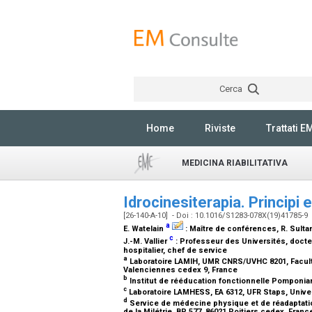
Cerca
Home
Riviste
Trattati E
MEDICINA RIABILITATIVA
Idrocinesiterapia. Principi 
[26-140-A-10] - Doi : 10.1016/S1283-078X(19)41785-9
a
E. Watelain
:
Maître de conférences
, R. Sult
c
J.-M. Vallier
:
Professeur des Universités, doct
hospitalier, chef de service
a
Laboratoire LAMIH, UMR CNRS/UVHC 8201, Faculté
Valenciennes cedex 9, France
b
Institut de rééducation fonctionnelle Pomponian
c
Laboratoire LAMHESS, EA 6312, UFR Staps, Univer
d
Service de médecine physique et de réadaptation,
de la Milétrie, BP 577, 86021 Poitiers cedex, Fran