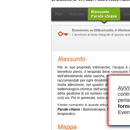
Riassunto
PDF
Articolo
Ico
Parole chiave
Benvenuto su EM|consulte, il riferimen
L'accesso al testo integrale di questo ar
Riassunto
Per le sue proprietà intrinseche, l'acqua è u
beneficio pieno, il terapista deve conoscere tutti
dell'allestimento delle vasche, degli effetti fi
raccomandati per ogni disabilità. Anche la pr
molta attenzione, nel quadro di una politica d
AVV
batteriologico-chimico dell'acqua. Le attivit
contr
della gestione di un numero crescente di patol
così via. Più in generale, sono anche un mezz
perta
Il testo completo di questo articolo è disponibi
form
Parole chiave :
Balneoterapia, Ginnastica acqu
Event
terapeutico
Mappa