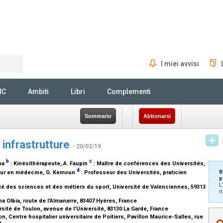
I miei avvisi
Rechercher
MC
Ambiti
Libri
Complementi
Sommario
Abbonarsi
e infrastrutture
- 20/02/19
b
c
ana
:
Kinésithérapeute
, A. Faupin
:
Maître de conférences des Universités
,
d
B
eur en médecine
, G. Kemoun
:
Professeur des Universités, praticien
p
L
 des sciences et des métiers du sport, Université de Valenciennes, 59313
r
a Olbia, route de l'Almanarre, 83407 Hyères, France
sité de Toulon, avenue de l'Université, 83130 La Garde, France
 Centre hospitalier universitaire de Poitiers, Pavillon Maurice-Salles, rue
ce