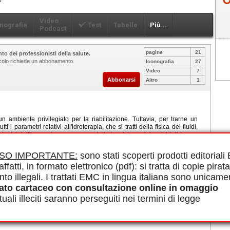
Video
nografia
Test
Tabelle
Più...
Podcast
pagine
21
to dei professionisti della salute.
ticolo richiede un abbonamento.
Iconografia
27
Video
7
Abbonarsi
Altro
1
n ambiente privilegiato per la riabilitazione. Tuttavia, per trarne un
 i parametri relativi all'idroterapia, che si tratti della fisica dei fluidi,
siologici dell'immersione o, ancora, delle tecniche e dei carichi di lavoro
ogettazione e la disposizione dei locali e delle vasche devono ricevere
i prevenzione, gestione del rischio di incidenti e monitoraggio fisico-
ISO IMPORTANTE:
sono stati scoperti prodotti editorial
à acquatiche a scopo terapeutico (AAST) portano a benefici nel contesto
affatti, in formato elettronico (pdf): si tratta di copie pirata
ogie, in particolare in reumatologia, geriatria, ortopedia, cardiologia e
o privilegiato di prevenzione e mantenimento fisico.
nto illegali. I trattati EMC in lingua italiana sono unicame
le in PDF.
ato cartaceo con consultazione online in omaggio
atica, Attività fisiche acquatiche adattate, Cinebalneoterapia, Nuoto
uali illeciti saranno perseguiti nei termini di legge