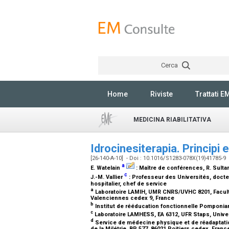
Cerca
Home
Riviste
Trattati E
MEDICINA RIABILITATIVA
Idrocinesiterapia. Principi 
[26-140-A-10] - Doi : 10.1016/S1283-078X(19)41785-9
a
E. Watelain
:
Maître de conférences
, R. Sult
c
J.-M. Vallier
:
Professeur des Universités, doct
hospitalier, chef de service
a
Laboratoire LAMIH, UMR CNRS/UVHC 8201, Faculté
Valenciennes cedex 9, France
b
Institut de rééducation fonctionnelle Pomponian
c
Laboratoire LAMHESS, EA 6312, UFR Staps, Univer
d
Service de médecine physique et de réadaptation,
de la Milétrie, BP 577, 86021 Poitiers cedex, Fran