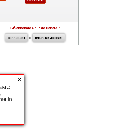
Già abbonato a questo trattato ?
connettersi
o
creare un account
i EMC
,
nte in