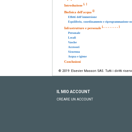
[
,
]
Introduzione
[
]
Biofisica dell'acqua
Effetti dell'immersione
Equilibrio, coordinamento e riprogrammazione n
[
,
,
,
,
,
,
,
,
,
]
Infrastrutture e personale
Personale
Locali
Vasche
Accessori
Sicurezza
Acqua e igiene
Conclusioni
© 2019 Elsevier Masson SAS. Tutti i diritti riserva
IL MIO ACCOUNT
CREARE UN ACCOUNT