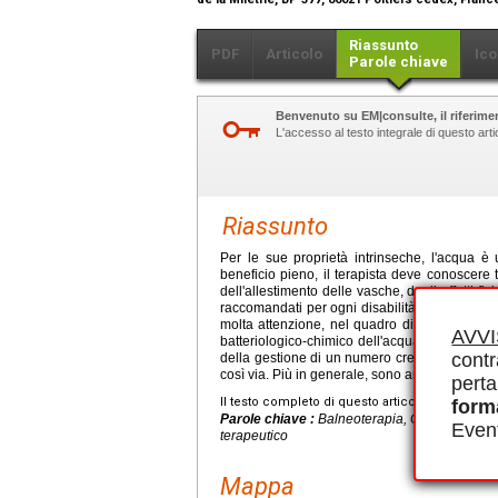
Riassunto
PDF
Articolo
Ico
Parole chiave
Benvenuto su EM|consulte, il riferimen
L'accesso al testo integrale di questo ar
Riassunto
Per le sue proprietà intrinseche, l'acqua è u
beneficio pieno, il terapista deve conoscere tutti
dell'allestimento delle vasche, degli effetti fi
raccomandati per ogni disabilità. Anche la pr
molta attenzione, nel quadro di una politica d
AVV
batteriologico-chimico dell'acqua. Le attivit
contr
della gestione di un numero crescente di patol
così via. Più in generale, sono anche un mezz
perta
Il testo completo di questo articolo è disponibi
form
Parole chiave :
Balneoterapia, Ginnastica acqu
Event
terapeutico
Mappa