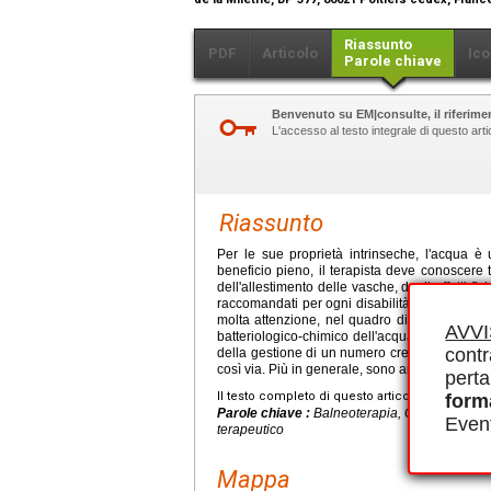
Riassunto
PDF
Articolo
Ico
Parole chiave
Benvenuto su EM|consulte, il riferimen
L'accesso al testo integrale di questo ar
Riassunto
Per le sue proprietà intrinseche, l'acqua è u
beneficio pieno, il terapista deve conoscere tutti
dell'allestimento delle vasche, degli effetti fi
raccomandati per ogni disabilità. Anche la pr
molta attenzione, nel quadro di una politica d
AVV
batteriologico-chimico dell'acqua. Le attivit
contr
della gestione di un numero crescente di patol
così via. Più in generale, sono anche un mezz
perta
Il testo completo di questo articolo è disponibi
form
Parole chiave :
Balneoterapia, Ginnastica acqu
Event
terapeutico
Mappa