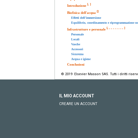
[
,
]
Introduzione
[
]
Biofisica dell'acqua
Effetti dell'immersione
Equilibrio, coordinamento e riprogrammazione n
[
,
,
,
,
,
,
,
,
,
]
Infrastrutture e personale
Personale
Locali
Vasche
Accessori
Sicurezza
Acqua e igiene
Conclusioni
© 2019 Elsevier Masson SAS. Tutti i diritti riserva
IL MIO ACCOUNT
CREARE UN ACCOUNT