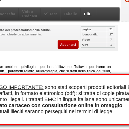
Video
nografia
Test
Tabelle
Più...
Podcast
pagine
21
to dei professionisti della salute.
ticolo richiede un abbonamento.
Iconografia
27
Video
7
Abbonarsi
Altro
1
n ambiente privilegiato per la riabilitazione. Tuttavia, per trarne un
 i parametri relativi all'idroterapia, che si tratti della fisica dei fluidi,
siologici dell'immersione o, ancora, delle tecniche e dei carichi di lavoro
ogettazione e la disposizione dei locali e delle vasche devono ricevere
i prevenzione, gestione del rischio di incidenti e monitoraggio fisico-
ISO IMPORTANTE:
sono stati scoperti prodotti editorial
à acquatiche a scopo terapeutico (AAST) portano a benefici nel contesto
affatti, in formato elettronico (pdf): si tratta di copie pirata
ogie, in particolare in reumatologia, geriatria, ortopedia, cardiologia e
o privilegiato di prevenzione e mantenimento fisico.
nto illegali. I trattati EMC in lingua italiana sono unicame
le in PDF.
ato cartaceo con consultazione online in omaggio
atica, Attività fisiche acquatiche adattate, Cinebalneoterapia, Nuoto
uali illeciti saranno perseguiti nei termini di legge