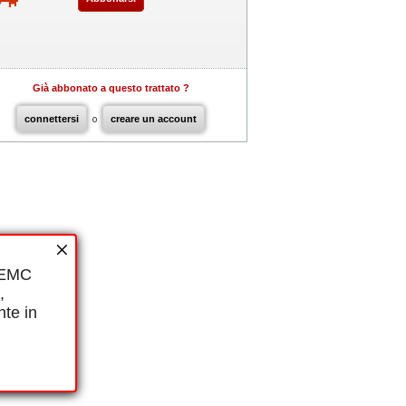
Già abbonato a questo trattato ?
connettersi
o
creare un account
i EMC
,
nte in