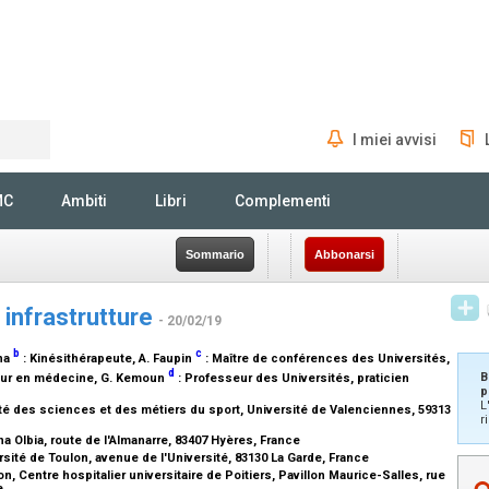
I miei avvisi
Rechercher
MC
Ambiti
Libri
Complementi
Sommario
Abbonarsi
e infrastrutture
- 20/02/19
b
c
ana
:
Kinésithérapeute
, A. Faupin
:
Maître de conférences des Universités
,
d
B
eur en médecine
, G. Kemoun
:
Professeur des Universités, praticien
p
L
 des sciences et des métiers du sport, Université de Valenciennes, 59313
r
a Olbia, route de l'Almanarre, 83407 Hyères, France
sité de Toulon, avenue de l'Université, 83130 La Garde, France
 Centre hospitalier universitaire de Poitiers, Pavillon Maurice-Salles, rue
ce