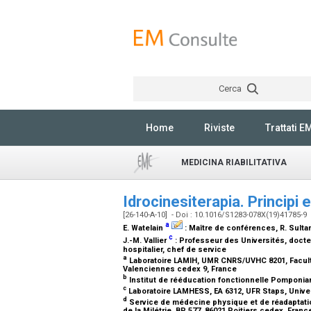
Cerca
Home
Riviste
Trattati E
MEDICINA RIABILITATIVA
Idrocinesiterapia. Principi 
[26-140-A-10] - Doi : 10.1016/S1283-078X(19)41785-9
a
E. Watelain
:
Maître de conférences
, R. Sult
c
J.-M. Vallier
:
Professeur des Universités, doct
hospitalier, chef de service
a
Laboratoire LAMIH, UMR CNRS/UVHC 8201, Faculté
Valenciennes cedex 9, France
b
Institut de rééducation fonctionnelle Pomponian
c
Laboratoire LAMHESS, EA 6312, UFR Staps, Univer
d
Service de médecine physique et de réadaptation,
de la Milétrie, BP 577, 86021 Poitiers cedex, Fran