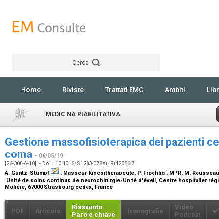
Cerca
Rechercher
Home
Riviste
Trattati EMC
Ambiti
Libr
MEDICINA RIABILITATIVA
Gestione massofisioterapica dei pazienti cer
coma
- 06/05/19
[26-300-A-10] - Doi : 10.1016/S1283-078X(19)42056-7
A. Guntz-Stumpf
:
Masseur-kinésithérapeute
, P. Froehlig :
MPR
, M. Rousseau
Unité de soins continus de neurochirurgie-Unité d'éveil, Centre hospitalier régi
Molière, 67000 Strasbourg cedex, France
Riassunto
Video
PDF
Articolo
Iconografia
Parole chiave
Podcast