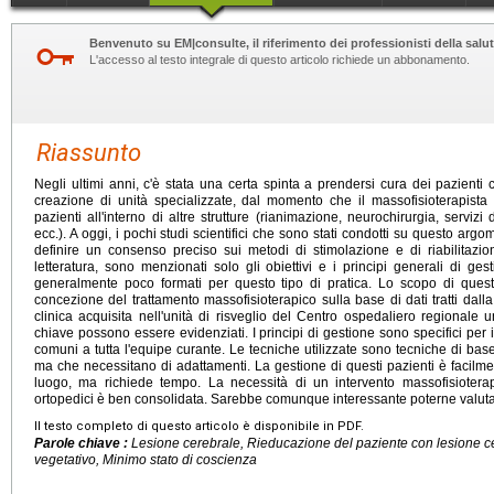
Benvenuto su EM|consulte, il riferimento dei professionisti della salut
L'accesso al testo integrale di questo articolo richiede un abbonamento.
Riassunto
Negli ultimi anni, c'è stata una certa spinta a prendersi cura dei pazienti 
creazione di unità specializzate, dal momento che il massofisioterapista
pazienti all'interno di altre strutture (rianimazione, neurochirurgia, servizi 
ecc.). A oggi, i pochi studi scientifici che sono stati condotti su questo ar
definire un consenso preciso sui metodi di stimolazione e di riabilitazion
letteratura, sono menzionati solo gli obiettivi e i principi generali di gest
generalmente poco formati per questo tipo di pratica. Lo scopo di quest
concezione del trattamento massofisioterapico sulla base di dati tratti dalla 
clinica acquisita nell'unità di risveglio del Centro ospedaliero regionale u
chiave possono essere evidenziati. I principi di gestione sono specifici per 
comuni a tutta l'equipe curante. Le tecniche utilizzate sono tecniche di base 
ma che necessitano di adattamenti. La gestione di questi pazienti è facilm
luogo, ma richiede tempo. La necessità di un intervento massofisioterap
ortopedici è ben consolidata. Sarebbe comunque interessante poterne valutare 
Il testo completo di questo articolo è disponibile in PDF.
Parole chiave :
Lesione cerebrale, Rieducazione del paziente con lesione ce
vegetativo, Minimo stato di coscienza