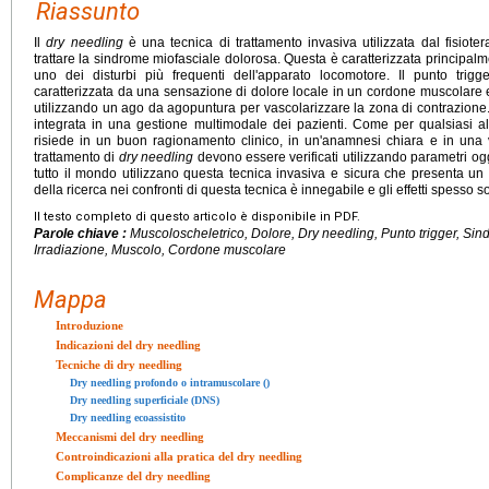
Riassunto
Il
dry needling
è una tecnica di trattamento invasiva utilizzata dal fisioterap
trattare la sindrome miofasciale dolorosa. Questa è caratterizzata principalm
uno dei disturbi più frequenti dell'apparato locomotore. Il punto trigge
caratterizzata da una sensazione di dolore locale in un cordone muscolare e 
utilizzando un ago da agopuntura per vascolarizzare la zona di contrazione
integrata in una gestione multimodale dei pazienti. Come per qualsiasi al
risiede in un buon ragionamento clinico, in un'anamnesi chiara e in una val
trattamento di
dry needling
devono essere verificati utilizzando parametri ogget
tutto il mondo utilizzano questa tecnica invasiva e sicura che presenta un
della ricerca nei confronti di questa tecnica è innegabile e gli effetti spesso s
Il testo completo di questo articolo è disponibile in PDF.
Parole chiave :
Muscoloscheletrico, Dolore, Dry needling, Punto trigger, Sin
Irradiazione, Muscolo, Cordone muscolare
Mappa
Introduzione
Indicazioni del dry needling
Tecniche di dry needling
Dry needling profondo o intramuscolare ()
Dry needling superficiale (DNS)
Dry needling ecoassistito
Meccanismi del dry needling
Controindicazioni alla pratica del dry needling
Complicanze del dry needling