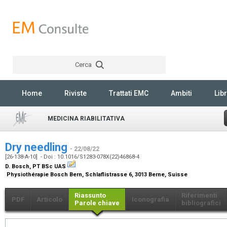
Cerca
Rechercher
Home
Riviste
Trattati EMC
Ambiti
Libr
MEDICINA RIABILITATIVA
Dry needling
- 22/08/22
[26-138-A-10] - Doi : 10.1016/S1283-078X(22)46868-4
D. Bosch,
PT BSc UAS
Physiothérapie Bosch Bern, Schlaflistrasse 6, 3013 Berne, Suisse
Riassunto
Riferimenti
PDF
Articolo
Iconografia
Parole chiave
bibliografici