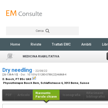
Cerca
Rechercher
Home
Riviste
Trattati EMC
Ambiti
Libr
MEDICINA RIABILITATIVA
Dry needling
- 22/08/22
[26-138-A-10] - Doi : 10.1016/S1283-078X(22)46868-4
D. Bosch,
PT BSc UAS
Physiothérapie Bosch Bern, Schlaflistrasse 6, 3013 Berne, Suisse
Riassunto
Riferimenti
PDF
Articolo
Iconografia
Parole chiave
bibliografici