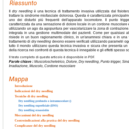
Riassunto
Il
dry needling
è una tecnica di trattamento invasiva utilizzata dal fisioterap
trattare la sindrome miofasciale dolorosa. Questa è caratterizzata principalm
uno dei disturbi più frequenti dell'apparato locomotore. Il punto trigge
caratterizzata da una sensazione di dolore locale in un cordone muscolare e 
utilizzando un ago da agopuntura per vascolarizzare la zona di contrazione
integrata in una gestione multimodale dei pazienti. Come per qualsiasi al
risiede in un buon ragionamento clinico, in un'anamnesi chiara e in una val
trattamento di
dry needling
devono essere verificati utilizzando parametri ogget
tutto il mondo utilizzano questa tecnica invasiva e sicura che presenta un
della ricerca nei confronti di questa tecnica è innegabile e gli effetti spesso s
Il testo completo di questo articolo è disponibile in PDF.
Parole chiave :
Muscoloscheletrico, Dolore, Dry needling, Punto trigger, Sin
Irradiazione, Muscolo, Cordone muscolare
Mappa
Introduzione
Indicazioni del dry needling
Tecniche di dry needling
Dry needling profondo o intramuscolare ()
Dry needling superficiale (DNS)
Dry needling ecoassistito
Meccanismi del dry needling
Controindicazioni alla pratica del dry needling
Complicanze del dry needling