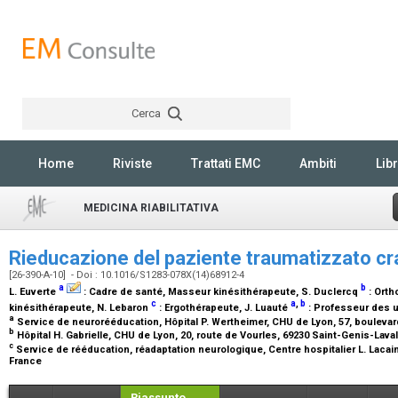
Cerca
Rechercher
Home
Riviste
Trattati EMC
Ambiti
Libr
MEDICINA RIABILITATIVA
Rieducazione del paziente traumatizzato c
[26-390-A-10] - Doi : 10.1016/S1283-078X(14)68912-4
a
b
L. Euverte
:
Cadre de santé, Masseur kinésithérapeute
, S. Duclercq
:
Orth
c
a
,
b
kinésithérapeute
, N. Lebaron
:
Ergothérapeute
, J. Luauté
:
Professeur des un
a
Service de neurorééducation, Hôpital P. Wertheimer, CHU de Lyon, 57, boulevar
b
Hôpital H. Gabrielle, CHU de Lyon, 20, route de Vourles, 69230 Saint-Genis-Lava
c
Service de rééducation, réadaptation neurologique, Centre hospitalier L. Lacain
France
Riassunto