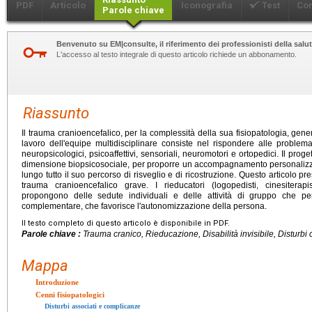
PDF
Articolo
Iconografia
Test
Co
Parole chiave
Benvenuto su EM|consulte, il riferimento dei professionisti della salut
L'accesso al testo integrale di questo articolo richiede un abbonamento.
Riassunto
Il trauma cranioencefalico, per la complessità della sua fisiopatologia, gener
lavoro dell'equipe multidisciplinare consiste nel rispondere alle problemat
neuropsicologici, psicoaffettivi, sensoriali, neuromotori e ortopedici. Il pro
dimensione biopsicosociale, per proporre un accompagnamento personalizza
lungo tutto il suo percorso di risveglio e di ricostruzione. Questo articolo p
trauma cranioencefalico grave. I rieducatori (logopedisti, cinesiterapisti
propongono delle sedute individuali e delle attività di gruppo che pe
complementare, che favorisce l'autonomizzazione della persona.
Il testo completo di questo articolo è disponibile in PDF.
Parole chiave :
Trauma cranico, Rieducazione, Disabilità invisibile, Disturb
Mappa
Introduzione
Cenni fisiopatologici
Disturbi associati e complicanze