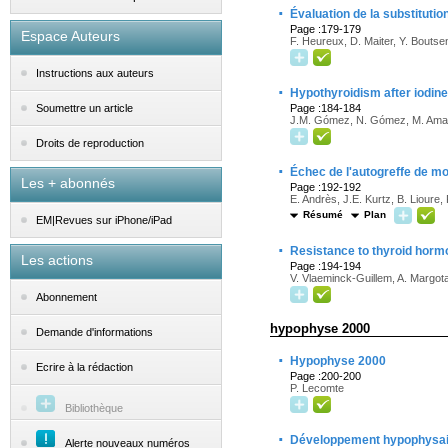
·
Évaluation de la substituti
Page :179-179
Espace Auteurs
F. Heureux, D. Maiter, Y. Boutse
Instructions aux auteurs
·
Hypothyroidism after iodine
Page :184-184
Soumettre un article
J.M. Gómez, N. Gómez, M. Amat, 
Droits de reproduction
·
Échec de l'autogreffe de m
Les + abonnés
Page :192-192
E. Andrès, J.E. Kurtz, B. Lioure, 
Résumé
Plan
EM|Revues sur iPhone/iPad
·
Resistance to thyroid horm
Les actions
Page :194-194
V. Vlaeminck-Guillem, A. Margot
Abonnement
hypophyse 2000
Demande d'informations
·
Hypophyse 2000
Ecrire à la rédaction
Page :200-200
P. Lecomte
Bibliothèque
·
Développement hypophysaire
Alerte nouveaux numéros