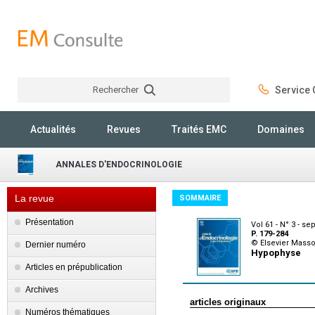
Rechercher
Service C
Rechercher
Actualités
Revues
Traités EMC
Domaines
ANNALES D'ENDOCRINOLOGIE
La revue
SOMMAIRE
Présentation
Vol 61 - N° 3 - s
P. 179-284
© Elsevier Mass
Dernier numéro
Hypophyse
Articles en prépublication
Archives
articles originaux
Numéros thématiques