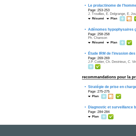
·
Le prolactinome de l'homme 
Page :253-253
J. Trouillas, E. Delgrange, E. Jo
Résumé
Plan
·
Adénomes hypophysaires 
Page :258-258
Ph. Chanson
Résumé
Plan
·
Étude IRM de l'invasion de
Page :269-269
J.P. Cottier, Ch. Destrieux, C. V
recommandations pour la pra
·
Stratégie de prise en charge
Page :275-275
Plan
·
Diagnostic et surveillance b
Page :284-284
Plan