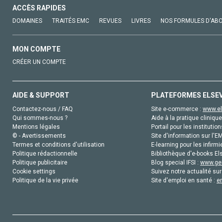
ACCÈS RAPIDES
DOMAINES
TRAITÉS EMC
REVUES
LIVRES
NOS FORMULES D'AB
MON COMPTE
CRÉER UN COMPTE
AIDE & SUPPORT
PLATEFORMES ELSE
Contactez-nous / FAQ
Site e-commerce :
www.el
Qui sommes-nous ?
Aide à la pratique clinique
Mentions légales
Portail pour les institution
© - Avertissements
Site d'information sur l'E
Termes et conditions d'utilisation
E-learning pour les infirmi
Politique rédactionnelle
Bibliothèque d'e-books Els
Politique publicitaire
Blog special IFSI :
www.gen
Cookie settings
Suivez notre actualité sur
Politique de la vie privée
Site d'emploi en santé :
e