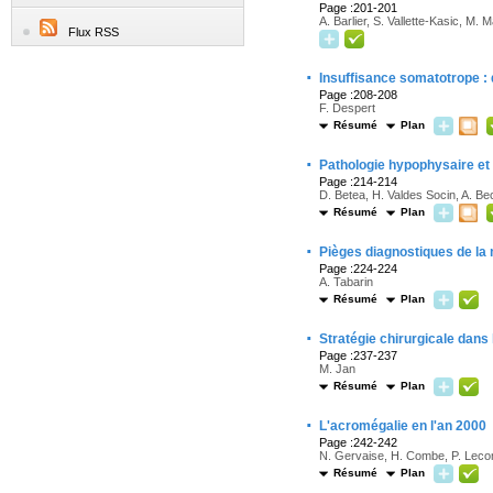
Page :201-201
A. Barlier, S. Vallette-Kasic, M. M
Flux RSS
·
Insuffisance somatotrope : d
Page :208-208
F. Despert
Résumé
Plan
·
Pathologie hypophysaire e
Page :214-214
D. Betea, H. Valdes Socin, A. B
Résumé
Plan
·
Pièges diagnostiques de la
Page :224-224
A. Tabarin
Résumé
Plan
·
Stratégie chirurgicale dans
Page :237-237
M. Jan
Résumé
Plan
·
L'acromégalie en l'an 2000
Page :242-242
N. Gervaise, H. Combe, P. Lec
Résumé
Plan