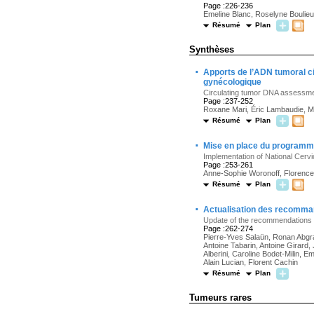
Page :226-236
Emeline Blanc, Roselyne Boulieu
Résumé
Plan
Synthèses
·
Apports de l’ADN tumoral ci
gynécologique
Circulating tumor DNA assessm
Page :237-252
Roxane Mari, Éric Lambaudie, M
Résumé
Plan
·
Mise en place du programme
Implementation of National Cerv
Page :253-261
Anne-Sophie Woronoff, Florence M
Résumé
Plan
·
Actualisation des recommand
Update of the recommendations of
Page :262-274
Pierre-Yves Salaün, Ronan Abgral
Antoine Tabarin, Antoine Girard
Alberini, Caroline Bodet-Milin, 
Alain Lucian, Florent Cachin
Résumé
Plan
Tumeurs rares