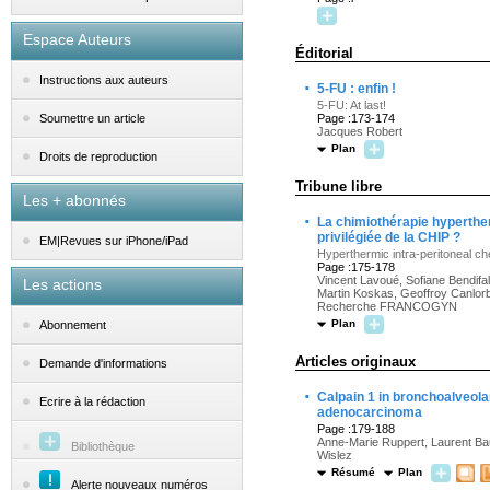
Espace Auteurs
Éditorial
Instructions aux auteurs
·
5-FU : enfin !
5-FU: At last!
Page :173-174
Soumettre un article
Jacques Robert
Plan
Droits de reproduction
Tribune libre
Les + abonnés
·
La chimiothérapie hyperther
privilégiée de la CHIP ?
EM|Revues sur iPhone/iPad
Hyperthermic intra-peritoneal 
Page :175-178
Vincent Lavoué, Sofiane Bendifall
Les actions
Martin Koskas, Geoffroy Canlorb
Recherche FRANCOGYN
Plan
Abonnement
Articles originaux
Demande d'informations
·
Calpain 1 in bronchoalveola
Ecrire à la rédaction
adenocarcinoma
Page :179-188
Anne-Marie Ruppert, Laurent Bau
Bibliothèque
Wislez
Résumé
Plan
Alerte nouveaux numéros