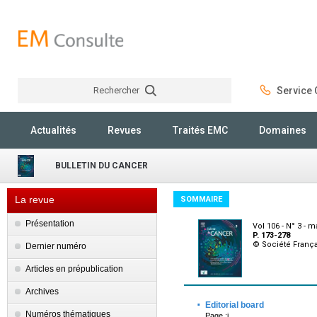
Rechercher
Service C
Rechercher
Actualités
Revues
Traités EMC
Domaines
BULLETIN DU CANCER
La revue
SOMMAIRE
Présentation
Vol 106 - N° 3 - 
P. 173-278
© Société França
Dernier numéro
Articles en prépublication
Archives
·
Editorial board
Numéros thématiques
Page :i