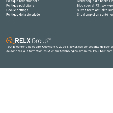
Politique rédactionnelle
Bibliothèque d'e-books Els
Politique publicitaire
Blog special IFSI :
www.gen
Cookie settings
Suivez notre actualité sur
Politique de la vie privée
Site d'emploi en santé :
e
Tout le contenu de ce site: Copyright © 2026 Elsevier, ses concédants de licence e
de données, a la formation en IA et aux technologies similaires. Pour tout con