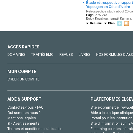
·
Étude rétrospective rappor
Yopougon en Côte d’Ivoire
Retrospective study about 20 cas
Page :275-278
Boidy Kouakou, Ismaël Kamara, A
Résumé
Plan
ACCÈS RAPIDES
DOMAINES
TRAITÉS EMC
REVUES
LIVRES
NOS FORMULES D'AB
MON COMPTE
CRÉER UN COMPTE
AIDE & SUPPORT
PLATEFORMES ELSE
Contactez-nous / FAQ
Site e-commerce :
www.el
Qui sommes-nous ?
Aide à la pratique clinique
Mentions légales
Portail pour les institution
© - Avertissements
Site d'information sur l'E
Termes et conditions d'utilisation
E-learning pour les infirmi