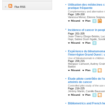
·
Utilisation des médecines co
Flux RSS
pratique fréquente
Complementary and alternative m
Page :189-200
Vanessa Menut, Etienne Seigneur
Résumé
Plan
·
Incidence of cancer in peopl
Page :201-205
Jean-Thierry Ebogo-Belobo, Lu
Hapi, Sabine Dooh Ngalle, Sore
Résumé
Plan
·
Expérience du blinatumomab
l’interrégion Grand Ouest :
Use of blinatumomab in children 
Page :206-215
Margaux Camuset, Audrey Grain, F
Battisti
Résumé
Plan
·
Étude pilote contrôlée de l’
atteints de cancer
Controlled pilot study of the us
Page :216-225
Jérémy Martin, Camille Baussant
Résumé
Plan
·
Bibliometrics and French he