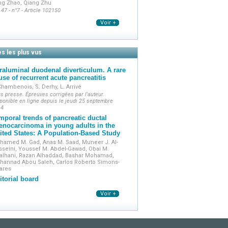
ng Zhao, Qiang Zhu
 47 - n°7 - Article 102150
Voir +
es les plus vus
traluminal duodenal diverticulum. A rare
use of recurrent acute pancreatitis
Chambenois, S. Derhy, L. Arrivé
s presse. Épreuves corrigées par l'auteur.
ponible en ligne depuis le jeudi 25 septembre
14
mporal trends of pancreatic ductal
enocarcinoma in young adults in the
ited States: A Population-Based Study
hamed M. Gad, Anas M. Saad, Muneer J. Al-
seini, Youssef M. Abdel-Gawad, Obai M.
salhani, Razan Alhaddad, Bashar Mohamad,
hannad Abou Saleh, Carlos Roberto Simons-
ares
itorial board
Voir +