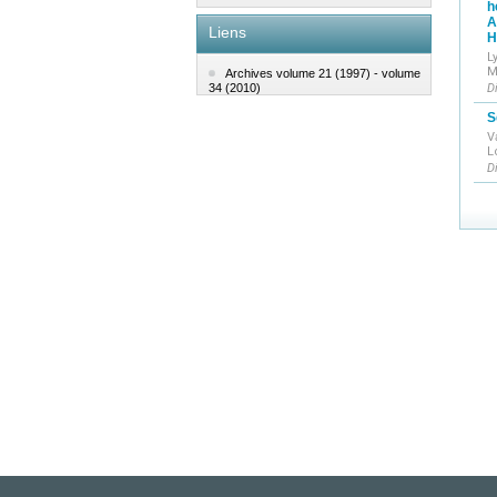
h
A
Liens
H
L
M
Archives volume 21 (1997) - volume
D
34 (2010)
S
V
L
D