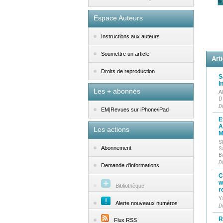
Espace Auteurs
Instructions aux auteurs
Soumettre un article
Arti
Droits de reproduction
S
I
Les + abonnés
A
D
D
EM|Revues sur iPhone/iPad
E
A
Les actions
M
S
Abonnement
S
B
D
Demande d'informations
C
w
Bibliothèque
r
Y
Alerte nouveaux numéros
D
R
Flux RSS