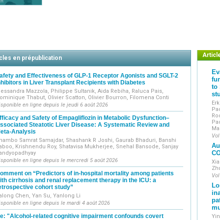
Articl
cles en prépublication
Ev
afety and Effectiveness of GLP-1 Receptor Agonists and SGLT-2
fu
nhibitors in Liver Transplant Recipients with Diabetes
to
lessandra Mazzola, Philippe Sultanik, Aida Rebiha, Raluca Pais,
st
ominique Thabut, Olivier Scatton, Olivier Bourron, Filomena Conti
Erk
isponible en ligne depuis le jeudi 6 août 2026
Pao
Roc
fficacy and Safety of Empagliflozin in Metabolic Dysfunction–
Pao
ssociated Steatotic Liver Disease: A Systematic Review and
Mas
eta-Analysis
Vol
hambo Samrat Samajdar, Shashank R Joshi, Gaurab Bhaduri, Banshi
Au
aboo, Krishnendu Roy, Shatavisa Mukherjee, Snehal Bansode, Sanjay
CO
andyopadhyay
isponible en ligne depuis le mercredi 5 août 2026
Xia
Zh
omment on “Predictors of in-hospital mortality among patients
Vol
ith cirrhosis and renal replacement therapy in the ICU: a
Lo
etrospective cohort study”
in
along Chen, Yan Su, Yanlong Li
pa
isponible en ligne depuis le mardi 4 août 2026
mu
e: "Alcohol-related cognitive impairment confounds covert
Yin