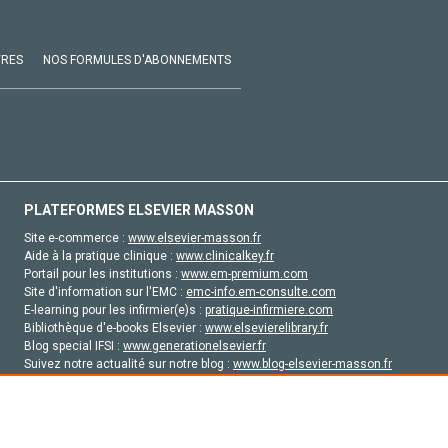
VRES
NOS FORMULES D'ABONNEMENTS
PLATEFORMES ELSEVIER MASSON
Site e-commerce :
www.elsevier-masson.fr
Aide à la pratique clinique :
www.clinicalkey.fr
Portail pour les institutions :
www.em-premium.com
Site d'information sur l'EMC :
emc-info.em-consulte.com
E-learning pour les infirmier(e)s :
pratique-infirmiere.com
Bibliothèque d'e-books Elsevier :
www.elsevierelibrary.fr
Blog special IFSI :
www.generationelsevier.fr
Suivez notre actualité sur notre blog :
www.blog-elsevier-masson.fr
Site d'emploi en santé :
emploisante.com