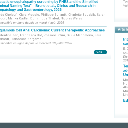
epatic encephalopathy screening by PHES and the Simplified
To
nimal Naming Test" – Brunet et al., Clinics and Research in
Vol
epatology and Gastroenterology, 2026
yès Kheloufi, Clara Modolo, Philippe Sultanik, Charlotte Bouzbib, Sarah
ouri, Marika Rudler, Dominique Thabut, Nicolas Weiss
isponible en ligne depuis le mardi 4 août 2026
Articl
quamous Cell Anal Carcinoma: Current Therapeutic Approaches
alentina Zen, Francesca Bof, Rossana Intini, Giulia Maddalena, Sara
onardi, Francesca Bergamo
In
isponible en ligne depuis le mercredi 29 juillet 2026
ca
E. 
Voir +
Sou
Dis
20
Te
ad
Un
Mo
Hus
Al
Mo
Lin
Ed