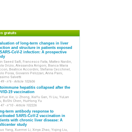
es gratuits
aluation of long-term changes in liver
nction and structure in patients exposed
 SARS-CoV-2 infection: A prospective
udy
in Saeed Saifi, Francesco Faita, Matteo Nardin,
la Orizio, Alessandra Arrigoni, Bianca Maria
con, Beatrice Accordini, Stefania Cecchinel,
lo Poisa, Giovanni Pelizzari, Anna Paini,
simo Salvetti
 49 - n°6 - Article 102606
toimmune hepatitis collapsed after the
VID-19 vaccination
oYue Xie, Li Zhong, XiaYu Gan, Yi Liu, YuLan
u, BoShi Chen, HuiHong Yu
 47 - n°10 - Article 102226
ng-term antibody response to
activated SARS-CoV-2 vaccination in
tients with chronic liver disease: A
lticenter study
uo Yang, Xuemei Li, Xinya Zhao, Yiqing Liu,