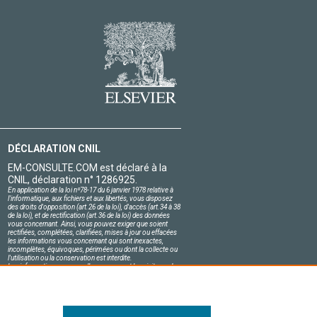
DÉCLARATION CNIL
EM-CONSULTE.COM est déclaré à la
CNIL, déclaration n° 1286925.
En application de la loi nº78-17 du 6 janvier 1978 relative à
l'informatique, aux fichiers et aux libertés, vous disposez
des droits d'opposition (art.26 de la loi), d'accès (art.34 à 38
de la loi), et de rectification (art.36 de la loi) des données
vous concernant. Ainsi, vous pouvez exiger que soient
rectifiées, complétées, clarifiées, mises à jour ou effacées
les informations vous concernant qui sont inexactes,
incomplètes, équivoques, périmées ou dont la collecte ou
l'utilisation ou la conservation est interdite.
Les informations personnelles concernant les visiteurs de
notre site, y compris leur identité, sont confidentielles.
Le responsable du site s'engage sur l'honneur à respecter
les conditions légales de confidentialité applicables en
France et à ne pas divulguer ces informations à des tiers.