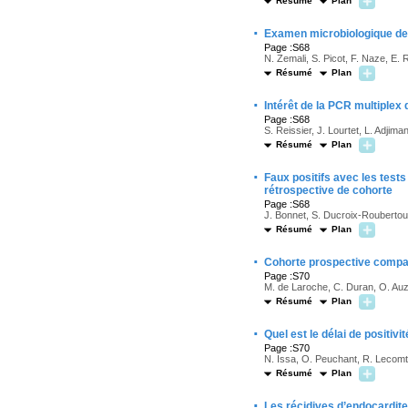
Résumé
Plan
·
Examen microbiologique des 
Page :S68
N. Zemali, S. Picot, F. Naze, E. 
Résumé
Plan
·
Intérêt de la PCR multiplex
Page :S68
S. Reissier, J. Lourtet, L. Adjima
Résumé
Plan
·
Faux positifs avec les test
rétrospective de cohorte
Page :S68
J. Bonnet, S. Ducroix-Roubertou
Résumé
Plan
·
Cohorte prospective compara
Page :S70
M. de Laroche, C. Duran, O. Auze
Résumé
Plan
·
Quel est le délai de positiv
Page :S70
N. Issa, O. Peuchant, R. Lecomte
Résumé
Plan
·
Les récidives d’endocardite