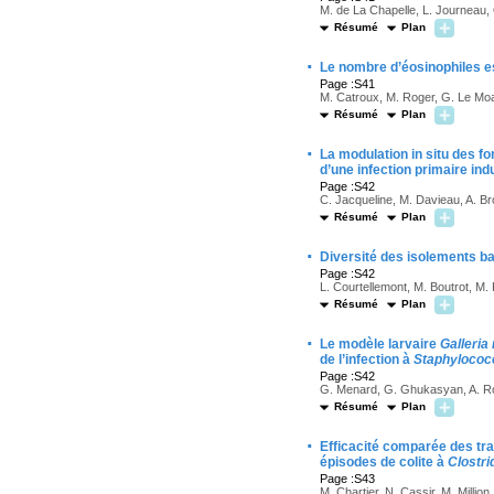
M. de La Chapelle, L. Journeau, 
Résumé
Plan
·
Le nombre d’éosinophiles es
Page :S41
M. Catroux, M. Roger, G. Le Moal
Résumé
Plan
·
La modulation in situ des f
d’une infection primaire ind
Page :S42
C. Jacqueline, M. Davieau, A. Br
Résumé
Plan
·
Diversité des isolements b
Page :S42
L. Courtellemont, M. Boutrot, M. 
Résumé
Plan
·
Le modèle larvaire
Galleria
de l’infection à
Staphylococ
Page :S42
G. Menard, G. Ghukasyan, A. Rou
Résumé
Plan
·
Efficacité comparée des tr
épisodes de colite à
Clostrid
Page :S43
M. Chartier, N. Cassir, M. Million,