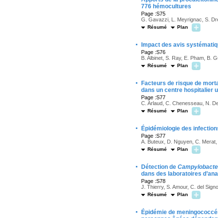
776 hémocultures
Page :S75
G. Gavazzi, L. Meyrignac, S. Dre
Résumé
Plan
·
Impact des avis systématiq
Page :S76
B. Albinet, S. Ray, E. Pham, B. G
Résumé
Plan
·
Facteurs de risque de mortal
dans un centre hospitalier u
Page :S77
C. Arlaud, C. Chenesseau, N. Deg
Résumé
Plan
·
Épidémiologie des infectio
Page :S77
A. Buteux, D. Nguyen, C. Merat, 
Résumé
Plan
·
Détection de
Campylobacte
dans des laboratoires d’an
Page :S78
J. Thierry, S. Amour, C. del Sig
Résumé
Plan
·
Épidémie de meningococc