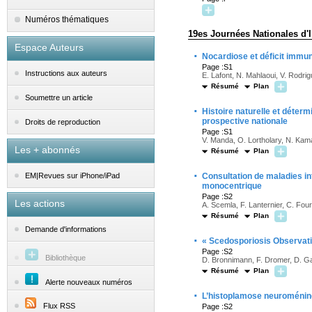
Numéros thématiques
19es Journées Nationales d'I
Espace Auteurs
·
Nocardiose et déficit immuni
Page :S1
Instructions aux auteurs
E. Lafont, N. Mahlaoui, V. Rodr
Résumé
Plan
Soumettre un article
·
Histoire naturelle et déter
prospective nationale
Droits de reproduction
Page :S1
V. Manda, O. Lortholary, N. Kama
Les + abonnés
Résumé
Plan
·
Consultation de maladies in
EM|Revues sur iPhone/iPad
monocentrique
Page :S2
Les actions
A. Scemla, F. Lanternier, C. Four
Résumé
Plan
Demande d'informations
·
« Scedosporiosis Observatio
Page :S2
Bibliothèque
D. Bronnimann, F. Dromer, D. Ga
Résumé
Plan
Alerte nouveaux numéros
·
L’histoplamose neuroméning
Flux RSS
Page :S2