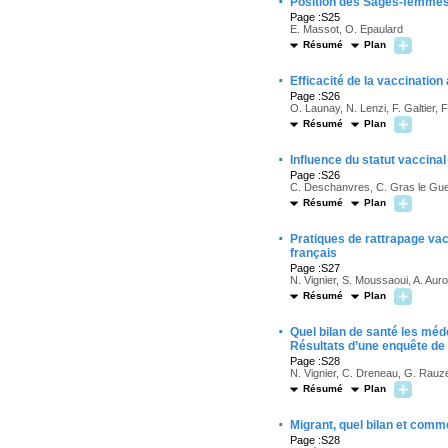
·
Position des Sages-femmes v
Page :S25
E. Massot, O. Epaulard
Résumé
Plan
·
Efficacité de la vaccination
Page :S26
O. Launay, N. Lenzi, F. Galtier, F
Résumé
Plan
·
Influence du statut vaccina
Page :S26
C. Deschanvres, C. Gras le Guen
Résumé
Plan
·
Pratiques de rattrapage vac
français
Page :S27
N. Vignier, S. Moussaoui, A. Au
Résumé
Plan
·
Quel bilan de santé les méde
Résultats d’une enquête de
Page :S28
N. Vignier, C. Dreneau, G. Rauz
Résumé
Plan
·
Migrant, quel bilan et com
Page :S28