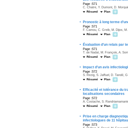
Page :S71
C. Chatre, Y. Dumont, D. Morquin
Résumé
Plan
·
Pronostic à long terme d’u
Page :S71
F. Camou, C. Greib, M. Dijos, M.
Résumé
Plan
·
Évaluation d’un relais par 
Page :S71
T. de Nadaï, M. François, A. Som
Résumé
Plan
·
Impact d’un avis infectiolo
Page :S72
S. Rezig, S. Jaffuel, D. Tandé, 
Résumé
Plan
·
Efficacité et tolérance du 
localisations secondaires
Page :S72
A. Costache, S. Randriamamanten
Résumé
Plan
·
Prise en charge diagnostiq
infectiologues de 11 hôpita
Page :S73