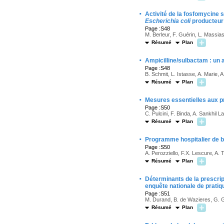
·
Activité de la fosfomycine 
Escherichia coli
producteur
Page :S48
M. Berleur, F. Guérin, L. Massias,
Résumé
Plan
·
Ampicilline/sulbactam : un a
Page :S48
B. Schmit, L. Istasse, A. Marie,
Résumé
Plan
·
Mesures essentielles aux p
Page :S50
C. Pulcini, F. Binda, A. Sankhil
Résumé
Plan
·
Programme hospitalier de bo
Page :S50
A. Perozziello, F.X. Lescure, A. 
Résumé
Plan
·
Déterminants de la prescrip
enquête nationale de pratiq
Page :S51
M. Durand, B. de Wazieres, G. Ga
Résumé
Plan