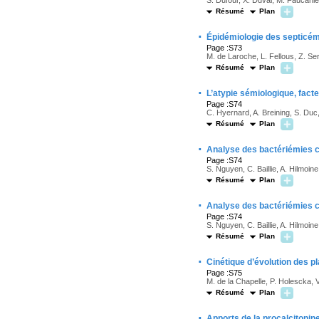
S. Dufour, X. Duval, M. Faucanié,
Résumé
Plan
·
Épidémiologie des septicémi
Page :S73
M. de Laroche, L. Fellous, Z. Se
Résumé
Plan
·
L’atypie sémiologique, fact
Page :S74
C. Hyernard, A. Breining, S. Du
Résumé
Plan
·
Analyse des bactériémies ch
Page :S74
S. Nguyen, C. Baillie, A. Hilmo
Résumé
Plan
·
Analyse des bactériémies ch
Page :S74
S. Nguyen, C. Baillie, A. Hilmo
Résumé
Plan
·
Cinétique d’évolution des 
Page :S75
M. de la Chapelle, P. Holescka,
Résumé
Plan
·
Apports de la procalcitonin