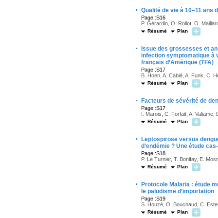
·
Qualité de vie à 10–11 ans 
Page :S16
P. Gérardin, O. Rollot, O. Mailla
Résumé
Plan
·
Issue des grossesses et an
infection symptomatique à v
français d’Amérique (TFA)
Page :S17
B. Hoen, A. Cabié, A. Funk, C. 
Résumé
Plan
·
Facteurs de sévérité de den
Page :S17
I. Marois, C. Forfait, A. Valiame
Résumé
Plan
·
Leptospirose versus dengue :
d’endémie ? Une étude cas
Page :S18
P. Le Turnier, T. Bonifay, E. Mos
Résumé
Plan
·
Protocole Malaria : étude m
le paludisme d’importation
Page :S19
S. Houzé, O. Bouchaud, C. Estell
Résumé
Plan