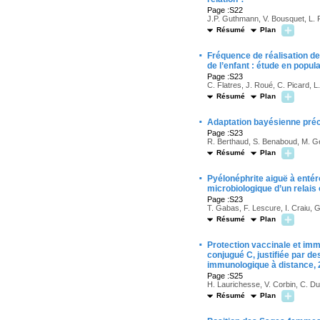
Page :S22
J.P. Guthmann, V. Bousquet, L. 
Résumé
Plan
·
Fréquence de réalisation de
de l’enfant : étude en popul
Page :S23
C. Flatres, J. Roué, C. Picard, 
Résumé
Plan
·
Adaptation bayésienne préc
Page :S23
R. Berthaud, S. Benaboud, M. Gen
Résumé
Plan
·
Pyélonéphrite aiguë à entéro
microbiologique d’un relais 
Page :S23
T. Gabas, F. Lescure, I. Craiu, 
Résumé
Plan
·
Protection vaccinale et im
conjugué C, justifiée par d
immunologique à distance,
Page :S25
H. Laurichesse, V. Corbin, C. Du
Résumé
Plan