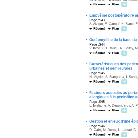
Résumé
Plan
·
Empyème postopératoire ap
Page :S43
S. Alviset, E. Canouï, K. Blanc, E
Résumé
Plan
·
Ostéomyélite de la base du 
Page :S44
V. Iliescu, D. Ballieu, N. Ballay,
Résumé
Plan
·
Caractéristiques des patient
urbaines et semi-rurales
Page :S45
N. Vignier, S. Biangoma, I. Sohb
Résumé
Plan
·
Facteurs associés au portag
allergiques à la pénicilline
Page :S45
L. Iordache, A. Depontfarcy, A. 
Résumé
Plan
·
Gestion et enjeux d’une épi
Page :S46
R. Calin, M. Denis, L. Lassel, C.
Résumé
Plan