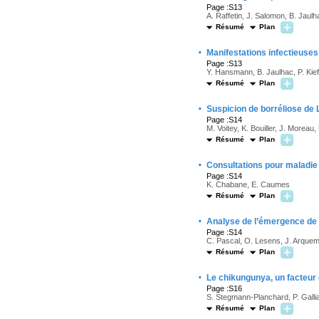
Page :S13
A. Raffetin, J. Salomon, B. Jaulh
Résumé
Plan
·
Manifestations infectieuses
Page :S13
Y. Hansmann, B. Jaulhac, P. Kief
Résumé
Plan
·
Suspicion de borréliose de L
Page :S14
M. Voitey, K. Bouiller, J. Moreau
Résumé
Plan
·
Consultations pour maladie
Page :S14
K. Chabane, E. Caumes
Résumé
Plan
·
Analyse de l’émergence de
Page :S14
C. Pascal, O. Lesens, J. Arque
Résumé
Plan
·
Le chikungunya, un facteur
Page :S16
S. Stegmann-Planchard, P. Gallia
Résumé
Plan