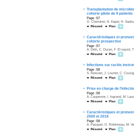
·
Transplantation de microbiot
cohorte pilote de 9 patients
Page :S7
G. Cheminet, N. Kapel, H. Sadou-
Résumé
Plan
·
Caractéristiques et pronost
cohorte prospective
Page :S7
A. Dinh, C. Duran, F. El sayed, T
Résumé
Plan
·
Infections sur rachis inst
Page :S8
S. Reissier, J. Lourtet, C. Couzi
Résumé
Plan
·
Prise en charge de l’infectio
Page :S8
A. Caupenne, I. Ingrand, M. Laud
Résumé
Plan
·
Caractéristiques et pronost
2000 et 2018
Page :S8
A. Pasquet, O. Robinneau, M. Val
Résumé
Plan