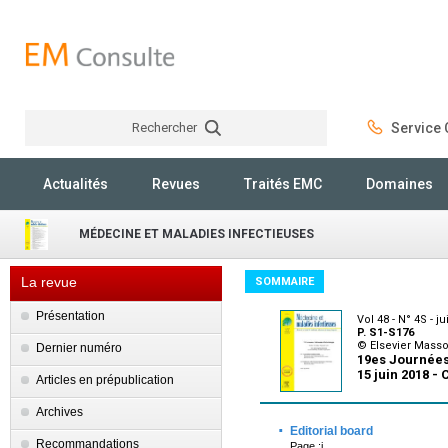
Rechercher
Service C
Rechercher
Actualités
Revues
Traités EMC
Domaines
MÉDECINE ET MALADIES INFECTIEUSES
La revue
SOMMAIRE
Présentation
Vol 48 - N° 4S - j
P. S1-S176
© Elsevier Mass
Dernier numéro
19es Journées 
15 juin 2018 -
Articles en prépublication
Archives
·
Editorial board
Recommandations
Page :i