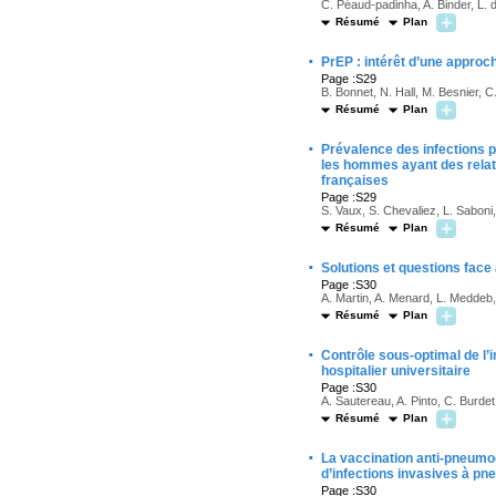
C. Péaud-padinha, A. Binder, L. d
Résumé
Plan
·
PrEP : intérêt d’une approc
Page :S29
B. Bonnet, N. Hall, M. Besnier, C
Résumé
Plan
·
Prévalence des infections p
les hommes ayant des relati
françaises
Page :S29
S. Vaux, S. Chevaliez, L. Saboni
Résumé
Plan
·
Solutions et questions face
Page :S30
A. Martin, A. Menard, L. Meddeb,
Résumé
Plan
·
Contrôle sous-optimal de l’
hospitalier universitaire
Page :S30
A. Sautereau, A. Pinto, C. Burde
Résumé
Plan
·
La vaccination anti-pneumoc
d’infections invasives à p
Page :S30