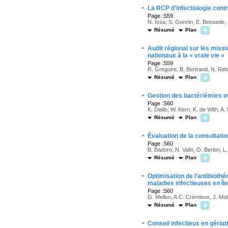
·
La RCP d’infectiologie contr
Page :S59
N. Issa, S. Gonnin, E. Bessede
Résumé
Plan
·
Audit régional sur les miss
nationaux à la « vraie vie »
Page :S59
R. Gregoire, B. Bertrand, N. Retu
Résumé
Plan
·
Gestion des bactériémies e
Page :S60
K. Diallo, W. Kern, K. de With, A. 
Résumé
Plan
·
Évaluation de la consultatio
Page :S60
B. Badoro, N. Valin, O. Berion, 
Résumé
Plan
·
Optimisation de l’antibiothé
maladies infectieuses en Îl
Page :S60
G. Mellon, A.C. Crémieux, J. Mol
Résumé
Plan
·
Conseil infectieux en gériat