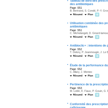
·
Tableau de bord des prescri
des antibiotiques
Page :S51
B. Bertrand, S. Condé, P.-Y. Gr
Résumé
Plan
·
Utilisation combinée des pr
antibiotiques
Page :S51
C. Michelangeli, D. Girard-lamoul
Résumé
Plan
·
Antibioclic+ : intentions d
Page :S52
T. Delory, P. Jeanmougin, J. Le B
Résumé
Plan
·
Étude de la performance du
Page :S52
C. Allary, J. Mentec
Résumé
Plan
·
Pertinence de la prescriptio
Page :S53
M. Lottin, E. Fiaux, P. Gouin, G.
Résumé
Plan
·
Conformité des prescriptio
ceftriaxone