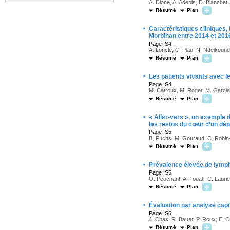
A. Dione, A. Adenis, D. Blanchet
Résumé
Plan
·
Caractéristiques cliniques, 
Morbihan entre 2014 et 201
Page :S4
A. Loncle, C. Piau, N. Ndeikounda
Résumé
Plan
·
Les patients vivants avec le
Page :S4
M. Catroux, M. Roger, M. Garcia,
Résumé
Plan
·
« Aller-vers », un exemple d
les restos du cœur d’un dé
Page :S5
B. Fuchs, M. Gouraud, C. Robin-l
Résumé
Plan
·
Prévalence élevée de lymp
Page :S5
O. Peuchant, A. Touati, C. Lauri
Résumé
Plan
·
Évaluation par analyse cap
Page :S6
J. Chas, R. Bauer, P. Roux, E. Cu
Résumé
Plan