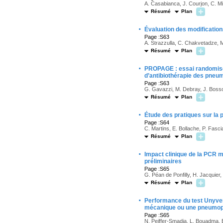
A. Casabianca, J. Courjon, C. M
Résumé
Plan
·
Évaluation des modification
Page :S63
A. Strazzulla, C. Chakvetadze, M
Résumé
Plan
·
PROPAGE : essai randomisé é
d’antibiothérapie des pneum
Page :S63
G. Gavazzi, M. Debray, J. Bosson
Résumé
Plan
·
Étude des pratiques sur la 
Page :S64
C. Martins, E. Bollache, P. Fasc
Résumé
Plan
·
Impact clinique de la PCR m
préliminaires
Page :S65
G. Péan de Ponfilly, H. Jacquie
Résumé
Plan
·
Performance du test Unyver
mécanique ou une pneumop
Page :S65
N. Peiffer-Smadja, L. Bouadma, B.