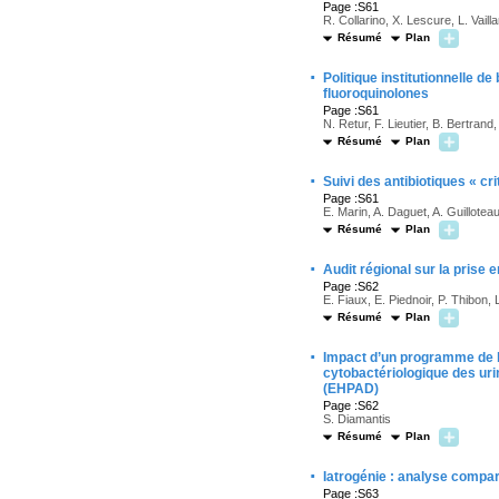
Page :S61
R. Collarino, X. Lescure, L. Vaill
Résumé
Plan
·
Politique institutionnelle d
fluoroquinolones
Page :S61
N. Retur, F. Lieutier, B. Bertran
Résumé
Plan
·
Suivi des antibiotiques « cri
Page :S61
E. Marin, A. Daguet, A. Guillote
Résumé
Plan
·
Audit régional sur la prise
Page :S62
E. Fiaux, E. Piednoir, P. Thibon,
Résumé
Plan
·
Impact d’un programme de b
cytobactériologique des ur
(EHPAD)
Page :S62
S. Diamantis
Résumé
Plan
·
Iatrogénie : analyse compar
Page :S63