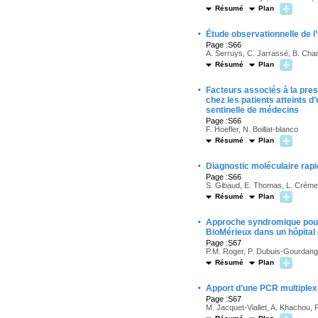
Résumé
Plan
·
Étude observationnelle de l
Page :S66
A. Serruys, C. Jarrassé, B. Cha
Résumé
Plan
·
Facteurs associés à la presc
chez les patients atteints d
sentinelle de médecins
Page :S66
F. Hoefler, N. Boillat-blanco
Résumé
Plan
·
Diagnostic moléculaire rapi
Page :S66
S. Gibaud, E. Thomas, L. Crémet,
Résumé
Plan
·
Approche syndromique pour 
BioMérieux dans un hôpital
Page :S67
P.M. Roger, P. Dubuis-Gourdange,
Résumé
Plan
·
Apport d’une PCR multiplex 
Page :S67
M. Jacquet-Viallet, A. Khachou, F