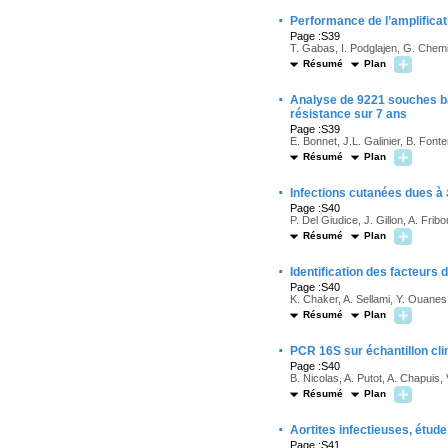
·
Performance de l’amplifica
Page :S39
T. Gabas, I. Podglajen, G. Chem
Résumé
Plan
·
Analyse de 9221 souches ba
résistance sur 7 ans
Page :S39
E. Bonnet, J.L. Galinier, B. Fonte
Résumé
Plan
·
Infections cutanées dues à
Page :S40
P. Del Giudice, J. Gillon, A. Fri
Résumé
Plan
·
Identification des facteurs
Page :S40
K. Chaker, A. Sellami, Y. Ouanes
Résumé
Plan
·
PCR 16S sur échantillon cli
Page :S40
B. Nicolas, A. Putot, A. Chapuis, 
Résumé
Plan
·
Aortites infectieuses, étude
Page :S41