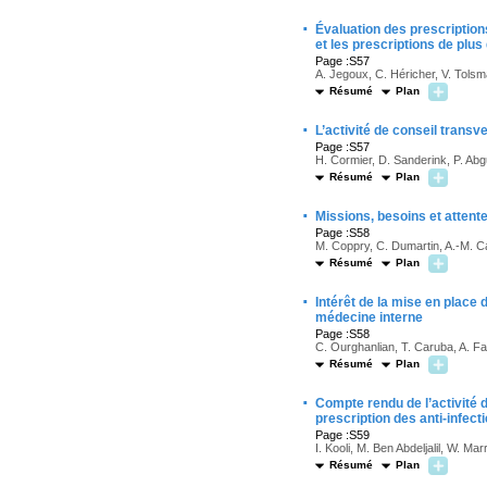
·
Évaluation des prescriptions
et les prescriptions de plus
Page :S57
A. Jegoux, C. Héricher, V. Tolsma
Résumé
Plan
·
L’activité de conseil transv
Page :S57
H. Cormier, D. Sanderink, P. Ab
Résumé
Plan
·
Missions, besoins et attent
Page :S58
M. Coppry, C. Dumartin, A.-M. C
Résumé
Plan
·
Intérêt de la mise en place 
médecine interne
Page :S58
C. Ourghanlian, T. Caruba, A. F
Résumé
Plan
·
Compte rendu de l’activité d
prescription des anti-infect
Page :S59
I. Kooli, M. Ben Abdeljalil, W. 
Résumé
Plan