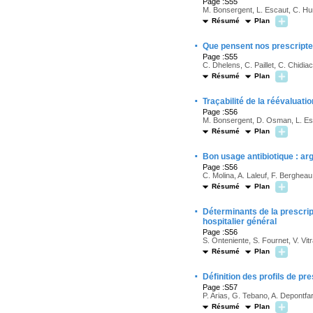
Page :S55
M. Bonsergent, L. Escaut, C. Hum
Résumé
Plan
·
Que pensent nos prescripteur
Page :S55
C. Dhelens, C. Paillet, C. Chidiac
Résumé
Plan
·
Traçabilité de la réévaluat
Page :S56
M. Bonsergent, D. Osman, L. Esc
Résumé
Plan
·
Bon usage antibiotique : ar
Page :S56
C. Molina, A. Laleuf, F. Bergheau
Résumé
Plan
·
Déterminants de la prescrip
hospitalier général
Page :S56
S. Onteniente, S. Fournet, V. Vitra
Résumé
Plan
·
Définition des profils de pr
Page :S57
P. Arias, G. Tebano, A. Depontfa
Résumé
Plan