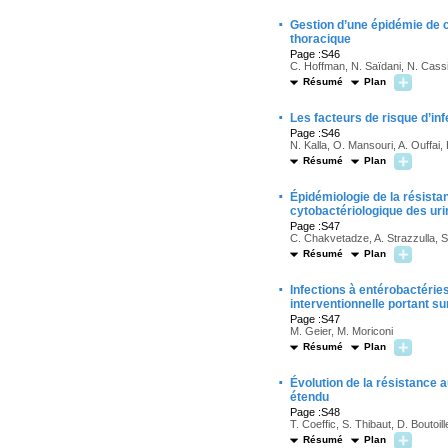
·
Gestion d’une épidémie de 
thoracique
Page :S46
C. Hoffman, N. Saïdani, N. Cassir
Résumé
Plan
·
Les facteurs de risque d’in
Page :S46
N. Kalla, O. Mansouri, A. Ouffai
Résumé
Plan
·
Épidémiologie de la résist
cytobactériologique des uri
Page :S47
C. Chakvetadze, A. Strazzulla, S.
Résumé
Plan
·
Infections à entérobactérie
interventionnelle portant su
Page :S47
M. Geier, M. Moriconi
Résumé
Plan
·
Évolution de la résistance 
étendu
Page :S48
T. Coeffic, S. Thibaut, D. Boutoil
Résumé
Plan