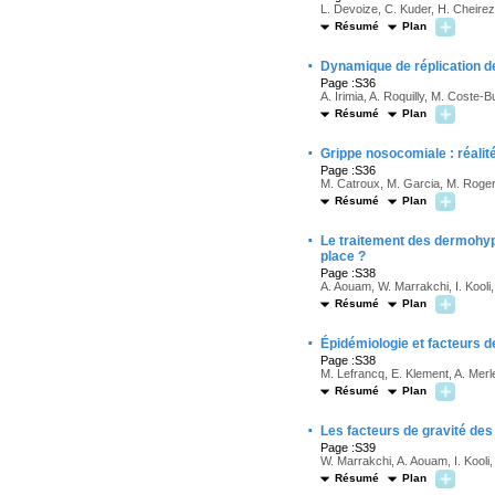
L. Devoize, C. Kuder, H. Cheirez
Résumé
Plan
·
Dynamique de réplication d
Page :S36
A. Irimia, A. Roquilly, M. Coste-B
Résumé
Plan
·
Grippe nosocomiale : réalit
Page :S36
M. Catroux, M. Garcia, M. Roger
Résumé
Plan
·
Le traitement des dermohypo
place ?
Page :S38
A. Aouam, W. Marrakchi, I. Kooli
Résumé
Plan
·
Épidémiologie et facteurs d
Page :S38
M. Lefrancq, E. Klement, A. Merl
Résumé
Plan
·
Les facteurs de gravité d
Page :S39
W. Marrakchi, A. Aouam, I. Kooli
Résumé
Plan