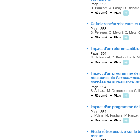
Page :S53
H. Bouxom, J. Leroy, D. Bichard, 
Résumé
Plan
·
Ceftolozane/tazobactam et c
Page :S53
S. Perreau, C. Meloni, C. Metz, 
Résumé
Plan
·
Impact d’un référent antib
Page :S54
S. de Faucal, C. Bedoucha, A. M
Résumé
Plan
·
Impact d’un programme de r
résistance de
Pseudomonas
données de surveillance 2
Page :S54
S. Abbara, M. Domenech de Cellès
Résumé
Plan
·
Impact d’un programme de b
Page :S54
J. Poline, M. Postaire, P. Parize,
Résumé
Plan
·
Étude rétrospective sur le 
rénaux