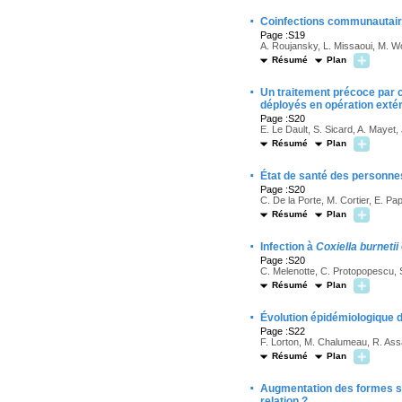
·
Coinfections communautaire
Page :S19
A. Roujansky, L. Missaoui, M. Wol
Résumé
Plan
·
Un traitement précoce par c
déployés en opération extér
Page :S20
E. Le Dault, S. Sicard, A. Mayet
Résumé
Plan
·
État de santé des personne
Page :S20
C. De la Porte, M. Cortier, E. P
Résumé
Plan
·
Infection à
Coxiella burnetii
Page :S20
C. Melenotte, C. Protopopescu, S
Résumé
Plan
·
Évolution épidémiologique d
Page :S22
F. Lorton, M. Chalumeau, R. Assa
Résumé
Plan
·
Augmentation des formes sé
relation ?