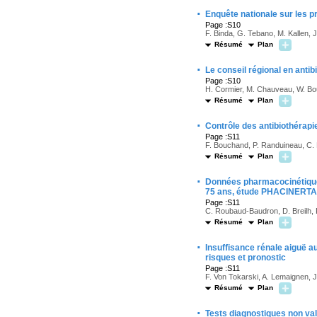
·
Enquête nationale sur les 
Page :S10
F. Binda, G. Tebano, M. Kallen, J
Résumé
Plan
·
Le conseil régional en antibi
Page :S10
H. Cormier, M. Chauveau, W. Bout
Résumé
Plan
·
Contrôle des antibiothérapie
Page :S11
F. Bouchand, P. Randuineau, C. L
Résumé
Plan
·
Données pharmacocinétiques 
75 ans, étude PHACINERTA
Page :S11
C. Roubaud-Baudron, D. Breilh, R
Résumé
Plan
·
Insuffisance rénale aiguë a
risques et pronostic
Page :S11
F. Von Tokarski, A. Lemaignen, J.
Résumé
Plan
·
Tests diagnostiques non val