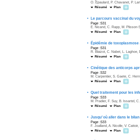
O. Epaulard, P. Chavanet, P. Lano
Résumé
Plan
·
Le parcours vaccinal du vo
Page :S31
E. Nicand, C. Rapp, M. Plisson-
Résumé
Plan
·
Épidémie de toxoplasmose
Page :S31
R. Blaizot, C. Nabet, L. Laghoe,
Résumé
Plan
·
Cinétique des anticorps apr
Page :S32
M. Carpentier, S. Gaete, C. Her
Résumé
Plan
·
Quel traitement pour les in
Page :S33
M. Pradier, F. Suy, B. Issartel, 
Résumé
Plan
·
Jusqu’ où aller dans le bil
Page :S33
F. Joalland, A. Nicolle, V. Cattoir
Résumé
Plan