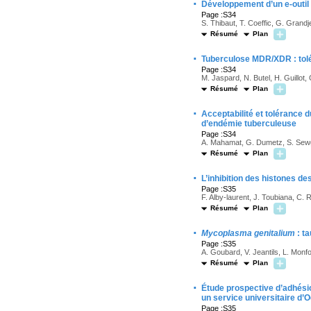
·
Développement d’un e-outil M
Page :S34
S. Thibaut, T. Coeffic, G. Grandje
Résumé
Plan
·
Tuberculose MDR/XDR : tolér
Page :S34
M. Jaspard, N. Butel, H. Guillot,
Résumé
Plan
·
Acceptabilité et tolérance d
d’endémie tuberculeuse
Page :S34
A. Mahamat, G. Dumetz, S. Sewg
Résumé
Plan
·
L’inhibition des histones 
Page :S35
F. Alby-laurent, J. Toubiana, C. 
Résumé
Plan
·
Mycoplasma genitalium
: t
Page :S35
A. Goubard, V. Jeantils, L. Monfo
Résumé
Plan
·
Étude prospective d’adhésio
un service universitaire d
Page :S35