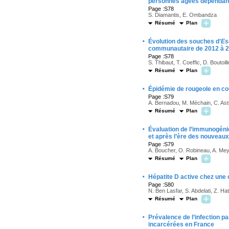
personnes âgées dépendan
Page :S78
S. Diamantis, E. Ombandza
Résumé
Plan
·
Évolution des souches d’
Es
communautaire de 2012 à 
Page :S78
S. Thibaut, T. Coeffic, D. Boutoi
Résumé
Plan
·
Épidémie de rougeole en co
Page :S79
A. Bernadou, M. Méchain, C. Astr
Résumé
Plan
·
Évaluation de l’immunogénici
et après l’ère des nouveaux
Page :S79
A. Boucher, O. Robineau, A. Meybe
Résumé
Plan
·
Hépatite D active chez une c
Page :S80
N. Ben Lasfar, S. Abdelati, Z. Hat
Résumé
Plan
·
Prévalence de l’infection p
incarcérées en France