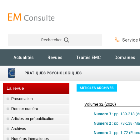
Rechercher
Service C
Rechercher
Actualités
Revues
Traités EMC
Domaines
PRATIQUES PSYCHOLOGIQUES
La revue
ARTICLES ARCHIVÉS
Présentation
Volume 32 (2026)
Dernier numéro
Numero 3
: pp. 139-218 (A
Articles en prépublication
Numero 2
: pp. 73-138 (M
Archives
Numero 1
: pp. 1-72 (Febr
Numéros thématiques