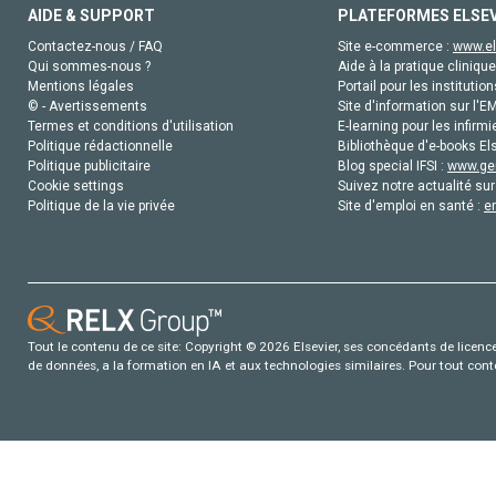
AIDE & SUPPORT
PLATEFORMES ELSE
Contactez-nous / FAQ
Site e-commerce :
www.el
Qui sommes-nous ?
Aide à la pratique clinique
Mentions légales
Portail pour les institution
© - Avertissements
Site d'information sur l'E
Termes et conditions d'utilisation
E-learning pour les infirmi
Politique rédactionnelle
Bibliothèque d'e-books Els
Politique publicitaire
Blog special IFSI :
www.gen
Cookie settings
Suivez notre actualité sur
Politique de la vie privée
Site d'emploi en santé :
e
Tout le contenu de ce site: Copyright © 2026 Elsevier, ses concédants de licence e
de données, a la formation en IA et aux technologies similaires. Pour tout con