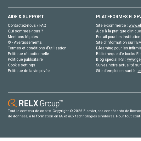
AIDE & SUPPORT
PLATEFORMES ELSE
Contactez-nous / FAQ
Site e-commerce :
www.el
Qui sommes-nous ?
Aide à la pratique clinique
Mentions légales
Portail pour les institution
© - Avertissements
Site d'information sur l'E
Termes et conditions d'utilisation
E-learning pour les infirmi
Politique rédactionnelle
Bibliothèque d'e-books Els
Politique publicitaire
Blog special IFSI :
www.gen
Cookie settings
Suivez notre actualité sur
Politique de la vie privée
Site d'emploi en santé :
e
Tout le contenu de ce site: Copyright © 2026 Elsevier, ses concédants de licence e
de données, a la formation en IA et aux technologies similaires. Pour tout con