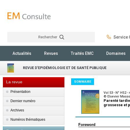
Rechercher
Service C
Rechercher
Actualités
Revues
Traités EMC
Domaines
REVUE D'EPIDÉMIOLOGIE ET DE SANTÉ PUBLIQUE
La revue
SOMMAIRE
Présentation
Vol 53 - N° HS2 
© Elsevier Mass
Parenté tardiv
Dernier numéro
grossesse et p
Archives
Numéros thématiques
Foreword