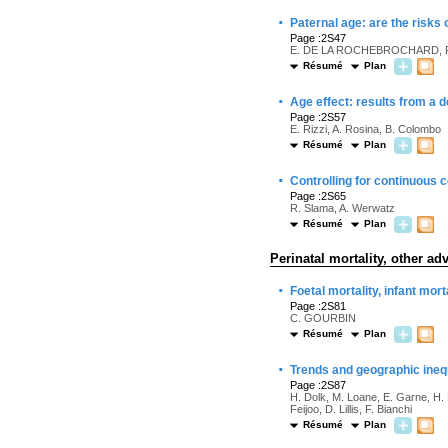
·
Paternal age: are the risks
Page :2S47
E. DE LA ROCHEBROCHARD, 
Résumé
Plan
·
Age effect: results from a d
Page :2S57
E. Rizzi, A. Rosina, B. Colombo
Résumé
Plan
·
Controlling for continuous
Page :2S65
R. Slama, A. Werwatz
Résumé
Plan
Perinatal mortality, other a
·
Foetal mortality, infant mor
Page :2S81
C. GOURBIN
Résumé
Plan
·
Trends and geographic ineq
Page :2S87
H. Dolk, M. Loane, E. Garne, H. 
Feijoo, D. Lillis, F. Bianchi
Résumé
Plan