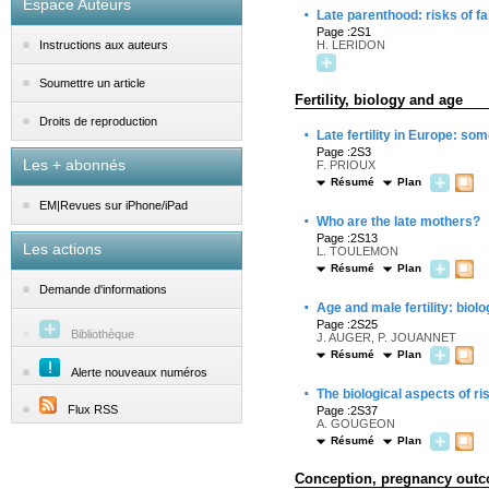
Espace Auteurs
·
Late parenthood: risks of fa
Page :2S1
H. LERIDON
Instructions aux auteurs
Soumettre un article
Fertility, biology and age
Droits de reproduction
·
Late fertility in Europe: so
Page :2S3
Les + abonnés
F. PRIOUX
Résumé
Plan
EM|Revues sur iPhone/iPad
·
Who are the late mothers?
Page :2S13
Les actions
L. TOULEMON
Résumé
Plan
Demande d'informations
·
Age and male fertility: biolo
Page :2S25
Bibliothèque
J. AUGER, P. JOUANNET
Résumé
Plan
Alerte nouveaux numéros
·
The biological aspects of ris
Flux RSS
Page :2S37
A. GOUGEON
Résumé
Plan
Conception, pregnancy outc