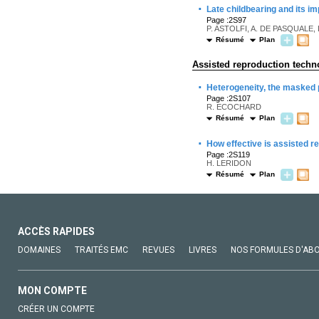
·
Late childbearing and its i
Page :2S97
P. ASTOLFI, A. DE PASQUALE,
Résumé
Plan
Assisted reproduction techn
·
Heterogeneity, the masked 
Page :2S107
R. ECOCHARD
Résumé
Plan
·
How effective is assisted 
Page :2S119
H. LERIDON
Résumé
Plan
ACCÈS RAPIDES
DOMAINES
TRAITÉS EMC
REVUES
LIVRES
NOS FORMULES D'AB
MON COMPTE
CRÉER UN COMPTE