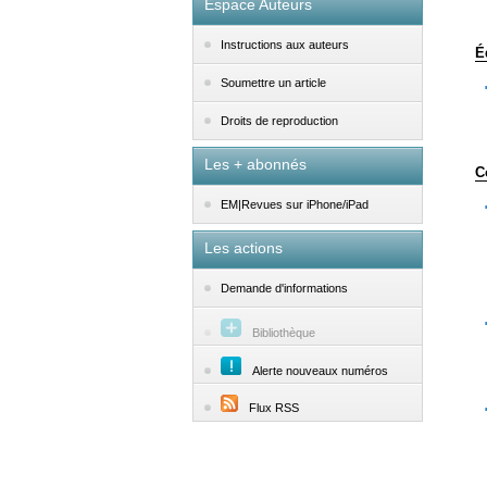
Espace Auteurs
Instructions aux auteurs
É
Soumettre un article
Droits de reproduction
Les + abonnés
C
EM|Revues sur iPhone/iPad
Les actions
Demande d'informations
Bibliothèque
Alerte nouveaux numéros
Flux RSS