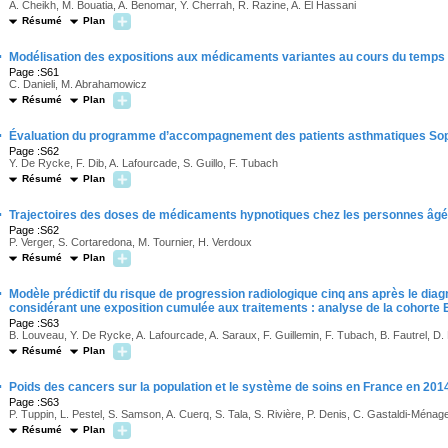
A. Cheikh, M. Bouatia, A. Benomar, Y. Cherrah, R. Razine, A. El Hassani
Résumé
Plan
·
Modélisation des expositions aux médicaments variantes au cours du temps 
Page :S61
C. Danieli, M. Abrahamowicz
Résumé
Plan
·
Évaluation du programme d’accompagnement des patients asthmatiques So
Page :S62
Y. De Rycke, F. Dib, A. Lafourcade, S. Guillo, F. Tubach
Résumé
Plan
·
Trajectoires des doses de médicaments hypnotiques chez les personnes âgée
Page :S62
P. Verger, S. Cortaredona, M. Tournier, H. Verdoux
Résumé
Plan
·
Modèle prédictif du risque de progression radiologique cinq ans après le diag
considérant une exposition cumulée aux traitements : analyse de la cohorte
Page :S63
B. Louveau, Y. De Rycke, A. Lafourcade, A. Saraux, F. Guillemin, F. Tubach, B. Fautrel, D.
Résumé
Plan
·
Poids des cancers sur la population et le système de soins en France en 201
Page :S63
P. Tuppin, L. Pestel, S. Samson, A. Cuerq, S. Tala, S. Rivière, P. Denis, C. Gastaldi-Ména
Résumé
Plan