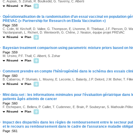
C. Aupiais, S. Zohab, R. Boulkedid, G. Taverny, C. Alberti
Résumé
Plan
·
Opérationnalisation de la randomisation d’un essai vaccinal en population gén
PREVAC (« Partnership for Research on Ebola Vaccination »)
Page :S58
C. Colin, M. Kirchoff, D. Vallee, G. Thompson, E. Lhomme, R. Thiebaut, J.F. Pierson, D. Wa
Yazdanpanah, L. Richert, D. Wentworth, G. Chêne, J. Neaton, équipe projet PREVAC
Résumé
Plan
·
Bayesian treatment comparison using parametric mixture priors based on his
Page :S59
M. Ursino, P.F. Thall, C. Alberti, S. Zohar
Résumé
Plan
·
Comment prendre en compte l’hétérogénéité dans le schéma des essais cliniq
Page :S60
B. Cabarrou, P. Sfumato, L. Mourey, E. Leconte, L. Balardy, J.P. Delord, J.M. Boher, T. Fille
Résumé
Plan
·
Mini data-set : les informations minimales pour l’évaluation gériatrique dans 
patients âgés atteints de cancer
Page :S60
F. Etchepare, C. Bellera, P. Caillet, T. Cudennec, E. Brain, P. Soubeyran, S. Mathoulin Péliss
Résumé
Plan
·
Impact des disparités dans les règles de remboursement entre le secteur publi
et le recours au remboursement dans le cadre de l’assurance maladie obliga
Page :S61