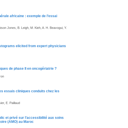
érale africaine : exemple de l’essai
tson Jones, B. Leigh, M. Kieh, A. H. Beavogui, Y.
tograms elicited from expert physicians
ues de phase II en oncogériatrie ?
ron
les essais cliniques conduits chez les
ier, E. Paillaud
c et privé sur l’accessibilité aux soins
toire (AMO) au Maroc