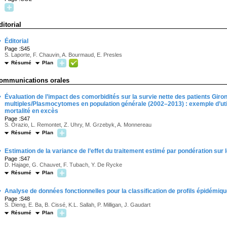
ditorial
·
Éditorial
Page :S45
S. Laporte, F. Chauvin, A. Bourmaud, E. Presles
Résumé
Plan
ommunications orales
·
Évaluation de l’impact des comorbidités sur la survie nette des patients Gir
multiples/Plasmocytomes en population générale (2002–2013) : exemple d’util
mortalité en excès
Page :S47
S. Orazio, L. Remontet, Z. Uhry, M. Grzebyk, A. Monnereau
Résumé
Plan
·
Estimation de la variance de l’effet du traitement estimé par pondération sur
Page :S47
D. Hajage, G. Chauvet, F. Tubach, Y. De Rycke
Résumé
Plan
·
Analyse de données fonctionnelles pour la classification de profils épidémiqu
Page :S48
S. Dieng, E. Ba, B. Cissé, K.L. Sallah, P. Milligan, J. Gaudart
Résumé
Plan