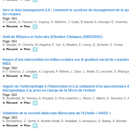
·
Vers le data management 2.0 : comment le système de management de la quali
les risques
Page :S51
S. Canete, S. Pairaud, G. Dupouy, S. Martiren, J. Galet, B. Bastol, A. Georget, E. Lhomme,
Résumé
Plan
·
Outil de RElance et Suivi des DOnnées Cliniques (ORESDOC)
Page :S51
A. Mangin, N. Cheurfa, M. Angokai, P. Jan, S. Maalem, E. Lanoy, D. Schwob, G. Goma
Résumé
Plan
·
Impact d’une intervention en milieu scolaire sur le gradient social de corpul
INES
Page :S52
A.Y. Omorou, J. Langlois, K. Legrand, P. Böhme, L. Saez, L. Muller, E. Lecomte, S. Bri
Résumé
Plan
·
Apport de l’anthropologie à l’élaboration et à la validation d’un questionnair
thérapeutique à la prise en charge de la fièvre de l’enfant
Page :S52
R. Boulkedid, M. Teixeira, A. Rouault, S. Prot-Labarthe, L. Morin, C. Alberti, O. Bourdon, F.
Résumé
Plan
·
Validation de la version dialectale Marocaine de l’échelle « HADS »
Page :S53
K. Bendahhou, Z. Serhir, A. Ibrahim Khalil, D. Radallah, S. Amegrissi, O. Battas, A. Benider
Résumé
Plan