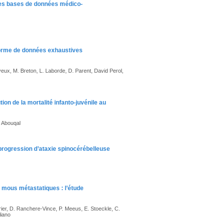
r des bases de données médico-
eforme de données exhaustives
veux, M. Breton, L. Laborde, D. Parent, David Perol,
ion de la mortalité infanto-juvénile au
. Abouqal
 progression d’ataxie spinocérébelleuse
s mous métastatiques : l’étude
rier, D. Ranchere-Vince, P. Meeus, E. Stoeckle, C.
liano