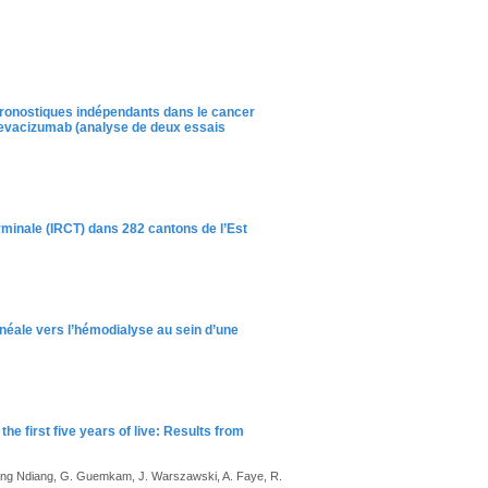
pronostiques indépendants dans le cancer
bevacizumab (analyse de deux essais
erminale (IRCT) dans 282 cantons de l’Est
tonéale vers l’hémodialyse au sein d’une
the first five years of live: Results from
tang Ndiang, G. Guemkam, J. Warszawski, A. Faye, R.