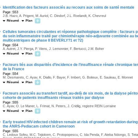
·
Identification des facteurs associés au recours aux soins de santé mentale
Page :S53
J.B. Hazo, A. Prigent, M. Auriol, C. Dindorf, J.L. Roelandt, K. Chevreul
Résumé
Plan
·
Cellules tumorales circulantes et réponse pathologique complète : facteurs 
du sein inflammatoire traité par chimiothérapie néo-adjuvante combinée au 
multicentriques de phase II BEVERLY?1 et ?2)
Page :S54
A. Autret, J.Y. Pierga, P. Viens, J. Lemonnier, F. Bertucci, J.M. Boher
Résumé
Plan
·
Facteurs liés aux disparités d’incidence de l’insuffisance rénale chronique t
de la France
Page :S54
M. Desmarets, C. Ayav, K. Diallo, F. Bayer, F. Imbert, G. Boiteux, E. Sauleau, E. Monnet
Résumé
Plan
·
Facteurs associés au transfert tardif, au-delà de six mois, de la dialyse péri
cohorte de patients insuffisants rénaux traités par dialyse
Page :S55
C. Ayav, O. Le Maner, L. Frimat, N. Peters, J. Cridlig, registre REIN Lorraine
Résumé
Plan
·
Early treated HIV-infected children remain at risk of growth retardation during 
the ANRS-Pediacam cohort in Cameroon
Page :S55
C. Ledoux Sofeu, M.C. Tejiokem, C. Protopopescu, C. Ida Penda, F. Ateba Ndongo, S. Te