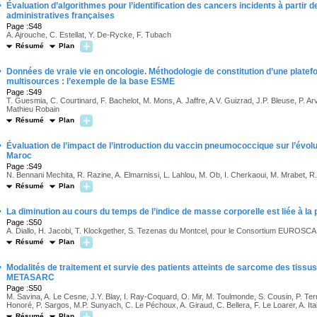
·
Évaluation d’algorithmes pour l’identification des cancers incidents à parti
administratives françaises
Page :S48
A. Ajrouche, C. Estellat, Y. De-Rycke, F. Tubach
Résumé
Plan
·
Données de vraie vie en oncologie. Méthodologie de constitution d’une plat
multisources : l’exemple de la base ESME
Page :S49
T. Guesmia, C. Courtinard, F. Bachelot, M. Mons, A. Jaffre, A.V. Guizrad, J.P. Bleuse, P. Ar
Mathieu Robain
Résumé
Plan
·
Évaluation de l’impact de l’introduction du vaccin pneumococcique sur l’évolut
Maroc
Page :S49
N. Bennani Mechita, R. Razine, A. Elmarnissi, L. Lahlou, M. Ob, I. Cherkaoui, M. Mrabet, R
Résumé
Plan
·
La diminution au cours du temps de l’indice de masse corporelle est liée à la
Page :S50
A. Diallo, H. Jacobi, T. Klockgether, S. Tezenas du Montcel, pour le Consortium EUROSCA
Résumé
Plan
·
Modalités de traitement et survie des patients atteints de sarcome des tissu
METASARC
Page :S50
M. Savina, A. Le Cesne, J.Y. Blay, I. Ray-Coquard, O. Mir, M. Toulmonde, S. Cousin, P. Ter
Honoré, P. Sargos, M.P. Sunyach, C. Le Péchoux, A. Giraud, C. Bellera, F. Le Loarer, A. Ita
Résumé
Plan