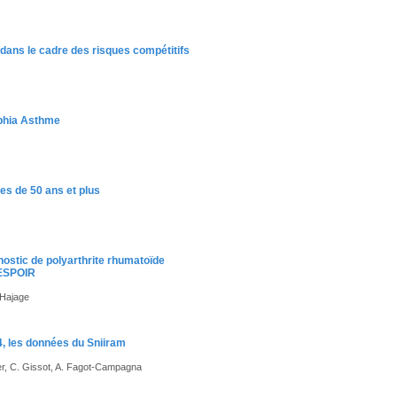
dans le cadre des risques compétitifs
phia Asthme
s de 50 ans et plus
nostic de polyarthrite rhumatoïde
 ESPOIR
 Hajage
4, les données du Sniiram
ger, C. Gissot, A. Fagot-Campagna