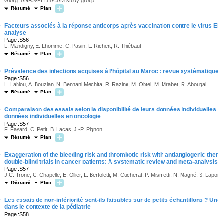
Giorgi, ANRS-PEDIACAM study group.
Résumé
Plan
·
Facteurs associés à la réponse anticorps après vaccination contre le virus E
analyse
Page :S56
L. Mandigny, E. Lhomme, C. Pasin, L. Richert, R. Thiébaut
Résumé
Plan
·
Prévalence des infections acquises à l’hôpital au Maroc : revue systématiqu
Page :S56
L. Lahlou, A. Bouzian, N. Bennani Mechita, R. Razine, M. Obtel, M. Mrabet, R. Abouqal
Résumé
Plan
·
Comparaison des essais selon la disponibilité de leurs données individuelle
données individuelles en oncologie
Page :S57
F. Fayard, C. Petit, B. Lacas, J.-P. Pignon
Résumé
Plan
·
Exaggeration of the bleeding risk and thrombotic risk with antiangiogenic ther
double-blind trials in cancer patients: A systematic review and meta-analysis
Page :S57
J.C. Trone, C. Chapelle, E. Ollier, L. Bertoletti, M. Cucherat, P. Mismetti, N. Magné, S. Lapo
Résumé
Plan
·
Les essais de non-infériorité sont-ils faisables sur de petits échantillons ? U
dans le contexte de la pédiatrie
Page :S58