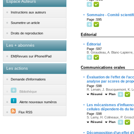
Espace Auteurs
Instructions aux auteurs
·
Sommaire - Comité scientifi
Page :S95
Soumettre un article
Droits de reproduction
Editorial
·
Éditorial
Les + abonnés
Page :S97
B. Giraudeau, A. Blanc-Lapierre, 
EM|Revues sur iPhone/iPad
Communications orales
Les actions
·
Évaluation de l’effet de l’a
Demande d'informations
analyse par scores de pro
Page :S98
R. Lenain, J. Boucquemont, K. L
Bibliothèque
Résumé
Plan
Alerte nouveaux numéros
·
Les mécanismes d’influence 
cellules dépendent-ils du 
Flux RSS
Page :S98
S. Lamy, H. Colineaux, P. Grosc
Résumé
Plan
·
Décomposition d’un effet d’