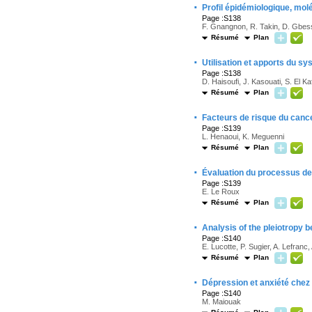
·
Profil épidémiologique, mol
Page :S138
F. Gnangnon, R. Takin, D. Gbess
Résumé
Plan
·
Utilisation et apports du s
Page :S138
D. Haisoufi, J. Kasouati, S. El K
Résumé
Plan
·
Facteurs de risque du canc
Page :S139
L. Henaoui, K. Meguenni
Résumé
Plan
·
Évaluation du processus de 
Page :S139
E. Le Roux
Résumé
Plan
·
Analysis of the pleiotropy 
Page :S140
E. Lucotte, P. Sugier, A. Lefranc
Résumé
Plan
·
Dépression et anxiété chez l
Page :S140
M. Maiouak