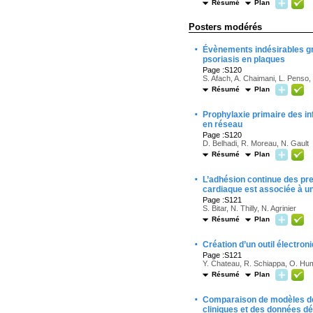
Résumé
Plan
Posters modérés
·
Évènements indésirables gr
psoriasis en plaques
Page :S120
S. Afach, A. Chaimani, L. Penso, 
Résumé
Plan
·
Prophylaxie primaire des in
en réseau
Page :S120
D. Belhadi, R. Moreau, N. Gault
Résumé
Plan
·
L’adhésion continue des p
cardiaque est associée à un
Page :S121
S. Bitar, N. Thilly, N. Agrinier
Résumé
Plan
·
Création d’un outil électron
Page :S121
Y. Chateau, R. Schiappa, O. Humb
Résumé
Plan
·
Comparaison de modèles de p
cliniques et des données 