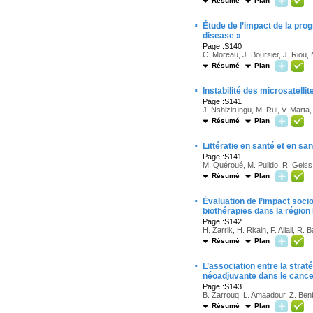
Résumé
Plan
·
Étude de l’impact de la prog
disease »
Page :S140
C. Moreau, J. Boursier, J. Riou,
Résumé
Plan
·
Instabilité des microsatelli
Page :S141
J. Nshizirungu, M. Rui, V. Marta, 
Résumé
Plan
·
Littératie en santé et en s
Page :S141
M. Quéroué, M. Pulido, R. Geiss, 
Résumé
Plan
·
Évaluation de l’impact soci
biothérapies dans la régio
Page :S142
H. Zarrik, H. Rkain, F. Allali, R. B
Résumé
Plan
·
L’association entre la stra
néoadjuvante dans le cancer
Page :S143
B. Zarrouq, L. Amaadour, Z. Benb
Résumé
Plan