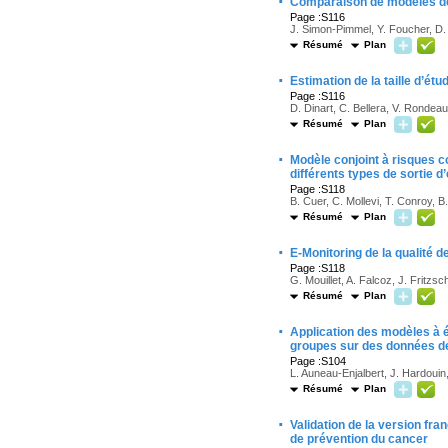
·
Comparaison de modèles de s
Page :S116
J. Simon-Pimmel, Y. Foucher, D.
Résumé
Plan
·
Estimation de la taille d’
Page :S116
D. Dinart, C. Bellera, V. Rondeau
Résumé
Plan
·
Modèle conjoint à risques c
différents types de sortie d
Page :S118
B. Cuer, C. Mollevi, T. Conroy, 
Résumé
Plan
·
E-Monitoring de la qualité d
Page :S118
G. Mouillet, A. Falcoz, J. Fritzs
Résumé
Plan
·
Application des modèles à é
groupes sur des données de 
Page :S104
L. Auneau-Enjalbert, J. Hardouin,
Résumé
Plan
·
Validation de la version fr
de prévention du cancer