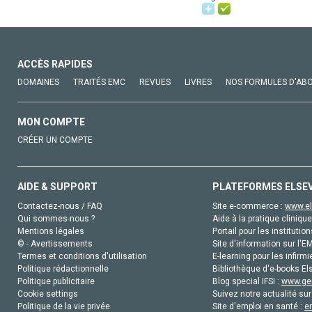
ACCÈS RAPIDES
DOMAINES
TRAITÉS EMC
REVUES
LIVRES
NOS FORMULES D'AB
MON COMPTE
CRÉER UN COMPTE
AIDE & SUPPORT
PLATEFORMES ELSE
Contactez-nous / FAQ
Site e-commerce :
www.el
Qui sommes-nous ?
Aide à la pratique clinique
Mentions légales
Portail pour les institution
© - Avertissements
Site d'information sur l'E
Termes et conditions d'utilisation
E-learning pour les infirmi
Politique rédactionnelle
Bibliothèque d'e-books Els
Politique publicitaire
Blog special IFSI :
www.gen
Cookie settings
Suivez notre actualité sur
Politique de la vie privée
Site d'emploi en santé :
e