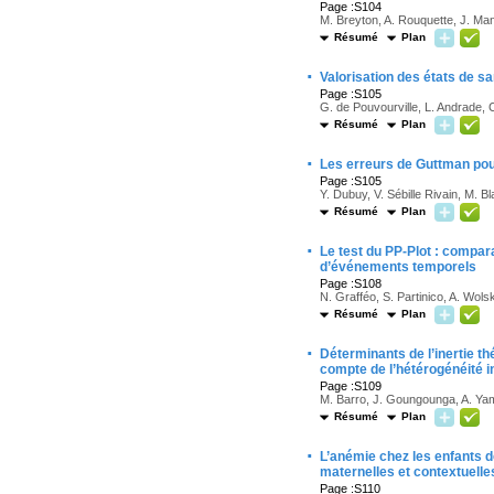
Page :S104
M. Breyton, A. Rouquette, J. Man
Résumé
Plan
·
Valorisation des états de s
Page :S105
G. de Pouvourville, L. Andrade, 
Résumé
Plan
·
Les erreurs de Guttman pour
Page :S105
Y. Dubuy, V. Sébille Rivain, M. B
Résumé
Plan
·
Le test du PP-Plot : compara
d’événements temporels
Page :S108
N. Grafféo, S. Partinico, A. Wolsk
Résumé
Plan
·
Déterminants de l’inertie th
compte de l’hétérogénéité in
Page :S109
M. Barro, J. Goungounga, A. Ya
Résumé
Plan
·
L’anémie chez les enfants de
maternelles et contextuelle
Page :S110