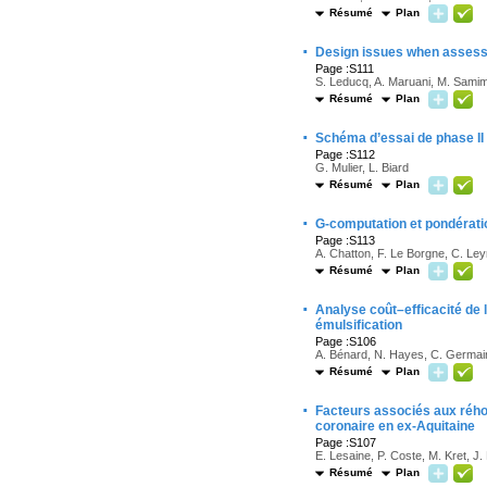
Résumé
Plan
·
Design issues when assessi
Page :S111
S. Leducq, A. Maruani, M. Samimi
Résumé
Plan
·
Schéma d’essai de phase II p
Page :S112
G. Mulier, L. Biard
Résumé
Plan
·
G-computation et pondérati
Page :S113
A. Chatton, F. Le Borgne, C. Ley
Résumé
Plan
·
Analyse coût–efficacité de 
émulsification
Page :S106
A. Bénard, N. Hayes, C. Germain
Résumé
Plan
·
Facteurs associés aux rého
coronaire en ex-Aquitaine
Page :S107
E. Lesaine, P. Coste, M. Kret, J.
Résumé
Plan