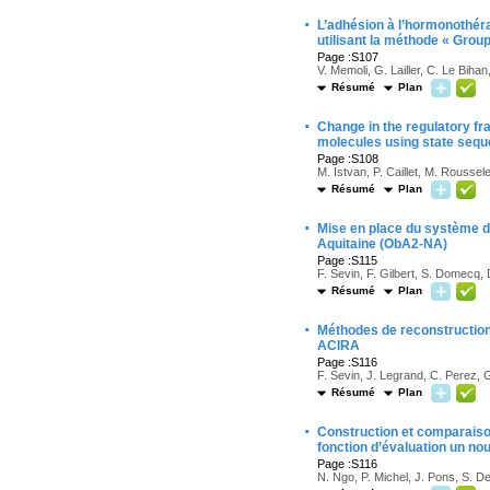
·
L’adhésion à l’hormonothéra
utilisant la méthode « Grou
Page :S107
V. Memoli, G. Lailler, C. Le Biha
Résumé
Plan
·
Change in the regulatory fr
molecules using state sequ
Page :S108
M. Istvan, P. Caillet, M. Roussele
Résumé
Plan
·
Mise en place du système d’
Aquitaine (ObA2-NA)
Page :S115
F. Sevin, F. Gilbert, S. Domecq, 
Résumé
Plan
·
Méthodes de reconstruction
ACIRA
Page :S116
F. Sevin, J. Legrand, C. Perez, G
Résumé
Plan
·
Construction et comparaiso
fonction d’évaluation un no
Page :S116
N. Ngo, P. Michel, J. Pons, S. Del