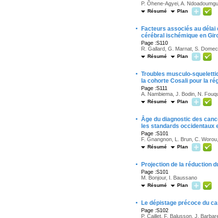
P. Ohene-Agyei, A. Ndoadoumgue
Résumé
Plan
·
Facteurs associés au délai
cérébral ischémique en Gir
Page :S110
R. Gallard, G. Marnat, S. Domec
Résumé
Plan
·
Troubles musculo-squeletti
la cohorte Cosali pour la ré
Page :S111
A. Nambiema, J. Bodin, N. Fouque
Résumé
Plan
·
Âge du diagnostic des cance
les standards occidentaux 
Page :S101
F. Gnangnon, L. Brun, C. Worou, 
Résumé
Plan
·
Projection de la réduction 
Page :S101
M. Bonjour, I. Baussano
Résumé
Plan
·
Le dépistage précoce du car
Page :S102
P. Caillet, F. Balusson, J. Barb