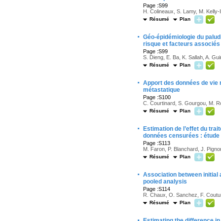
Page :S99
H. Colineaux, S. Lamy, M. Kelly-
Résumé
Plan
·
Géo-épidémiologie du paludi
risque et facteurs associés
Page :S99
S. Dieng, E. Ba, K. Sallah, A. G
Résumé
Plan
·
Apport des données de vie r
métastatique
Page :S100
C. Courtinard, S. Gourgou, M. Ro
Résumé
Plan
·
Estimation de l’effet du tr
données censurées : étude d
Page :S113
M. Faron, P. Blanchard, J. Pignon
Résumé
Plan
·
Association between initia
pooled analysis
Page :S114
R. Chaux, O. Sanchez, F. Coutur
Résumé
Plan
·
Estimating the difference in