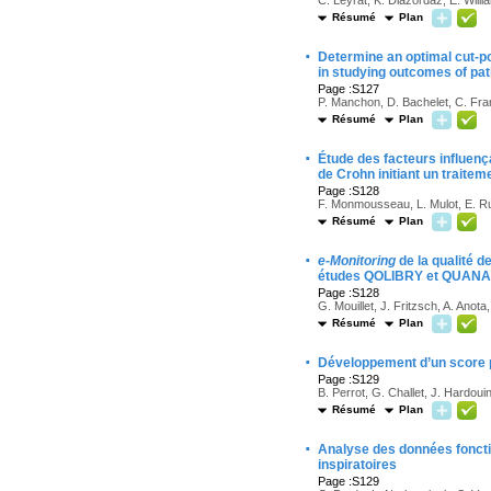
C. Leyrat, K. Diazordaz, E. Will
Résumé
Plan
·
Determine an optimal cut-po
in studying outcomes of patie
Page :S127
P. Manchon, D. Bachelet, C. Fr
Résumé
Plan
·
Étude des facteurs influenç
de Crohn initiant un traitem
Page :S128
F. Monmousseau, L. Mulot, E. Ru
Résumé
Plan
·
e-Monitoring
de la qualité d
études QOLIBRY et QUANA
Page :S128
G. Mouillet, J. Fritzsch, A. Anot
Résumé
Plan
·
Développement d’un score pr
Page :S129
B. Perrot, G. Challet, J. Hardoui
Résumé
Plan
·
Analyse des données foncti
inspiratoires
Page :S129