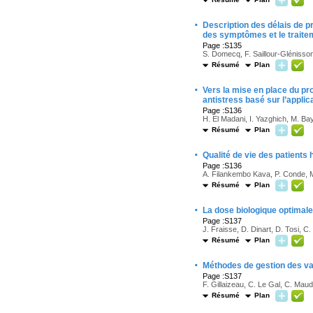
·
Description des délais de pr
des symptômes et le traite
Page :S135
S. Domecq, F. Saillour-Glénisson
Résumé
Plan
·
Vers la mise en place du pro
antistress basé sur l’applic
Page :S136
H. El Madani, I. Yazghich, M. Ba
Résumé
Plan
·
Qualité de vie des patients
Page :S136
A. Filankembo Kava, P. Conde, M.
Résumé
Plan
·
La dose biologique optimal
Page :S137
J. Fraisse, D. Dinart, D. Tosi, C.
Résumé
Plan
·
Méthodes de gestion des val
Page :S137
F. Gillaizeau, C. Le Gal, C. Maude
Résumé
Plan