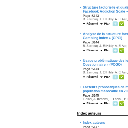
·
Structure factorielle et qu
Facebook Addiction Scale 
Page :S143
B. Zarrouq, J. El Hilaly, A. El Asr
Résumé
Plan
·
Analyse de la structure fac
Gambling Index » (CPGI)
Page :S144
B. Zarrouq, J. El Hilaly, A. El As
Résumé
Plan
·
Usage problématique des jeu
Questionnaire » (POGQ)
Page :S144
B. Zarrouq, J. El Hilaly, A. El As
Résumé
Plan
·
Facteurs pronostiques de m
population marocaine en 2
Page :S145
I. Ziani, A. Ibrahimi, L. Lahlou, 
Résumé
Plan
Index auteurs
·
Index auteurs
Page :S147