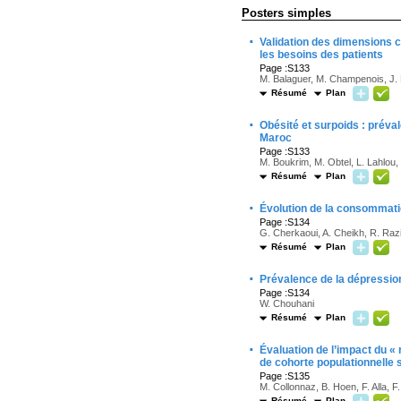
Posters simples
·
Validation des dimensions 
les besoins des patients
Page :S133
M. Balaguer, M. Champenois, J. F
Résumé
Plan
·
Obésité et surpoids : préva
Maroc
Page :S133
M. Boukrim, M. Obtel, L. Lahlou,
Résumé
Plan
·
Évolution de la consommatio
Page :S134
G. Cherkaoui, A. Cheikh, R. Raz
Résumé
Plan
·
Prévalence de la dépressio
Page :S134
W. Chouhani
Résumé
Plan
·
Évaluation de l’impact du « 
de cohorte populationnelle s
Page :S135
M. Collonnaz, B. Hoen, F. Alla, F
Résumé
Plan