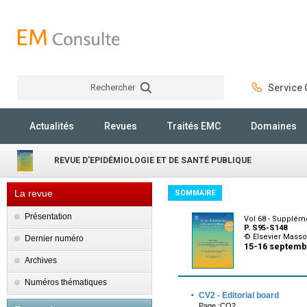
Rechercher
Service C
Rechercher
Actualités
Revues
Traités EMC
Domaines
REVUE D'EPIDÉMIOLOGIE ET DE SANTÉ PUBLIQUE
La revue
SOMMAIRE
Présentation
Vol 68 - Supplém
P. S95-S148
© Elsevier Mass
Dernier numéro
15-16 septemb
Archives
Numéros thématiques
·
CV2 - Editorial board
Page :CO2