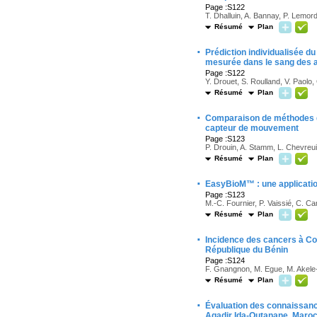
Page :S122
T. Dhalluin, A. Bannay, P. Lemor
Résumé
Plan
·
Prédiction individualisée du
mesurée dans le sang des a
Page :S122
Y. Drouet, S. Roulland, V. Paolo
Résumé
Plan
·
Comparaison de méthodes
capteur de mouvement
Page :S123
P. Drouin, A. Stamm, L. Chevreuil,
Résumé
Plan
·
EasyBioM™ : une applicatio
Page :S123
M.-C. Fournier, P. Vaissié, C. Ca
Résumé
Plan
·
Incidence des cancers à Co
République du Bénin
Page :S124
F. Gnangnon, M. Egue, M. Akele-
Résumé
Plan
·
Évaluation des connaissance
Agadir Ida-Outanane, Maro