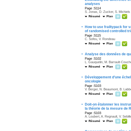
analyses
Page :S114
S. Jonas, D. Zucker, S. Michiels
Résumé
Plan
·
How to use frailtypack for v
of randomised controlled tri
Page :S115
C. Sofeu, V. Rondeau
Résumé
Plan
·
Analyse des données de quali
Page :S102
L. Gauquelin, M. Barrault-Coucho
Résumé
Plan
·
Développement d’une échelle
oncologie
Page :S103
V. Berger, N. Beaumont, B. Labb
Résumé
Plan
·
Doit-on étalonner les instr
la théorie de la mesure de 
Page :S103
A. Loubert, A. Regnault, V. Sebil
Résumé
Plan