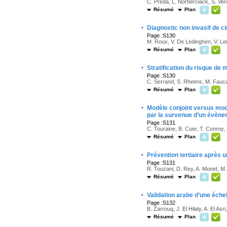
C. Preda, L. Norberciack, S. Ve
Résumé
Plan
·
Diagnostic non invasif de ci
Page :S130
M. Roux, V. De Ledinghen, V. Lero
Résumé
Plan
·
Stratification du risque de
Page :S130
C. Serrand, S. Rheims, M. Faucan
Résumé
Plan
·
Modèle conjoint versus modè
par la survenue d’un évène
Page :S131
C. Touraine, B. Cuer, T. Conroy,
Résumé
Plan
·
Prévention tertiaire après 
Page :S131
R. Touzani, D. Rey, A. Monet, M.
Résumé
Plan
·
Validation arabe d’une échel
Page :S132
B. Zarrouq, J. El Hilaly, A. El A
Résumé
Plan