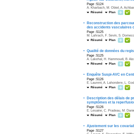
Page :S124
A. Kharbach, M. Obtel, A. Achban
Résumé
Plan
·
Reconstruction des parcour
des accidents vasculaires 
Page :S125
M. Lahrach, F. Sevin, S. Domecq,
Résumé
Plan
·
Qualité de données du regis
Page :S125
A. Lakehal, H. Hammoudi, B. Ais
Résumé
Plan
·
Enquête Suspi-AVC en Centre
Page :S126
E. Laurent, A. Lahondere, L. God
Résumé
Plan
·
Description des délais de p
symptômes et la reperfusion
Page :S126
E. Lesaine, C. Pradeau, M. Daniel
Résumé
Plan
·
Ajustement sur les covaria
Page :S127