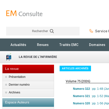
Rechercher
Service C
Rechercher
Actualités
Revues
Traités EMC
Domaines
LA REVUE DE L'INFIRMIÈRE
La revue
ARTICLES ARCHIVÉS
Présentation
Volume 75 (2026)
Dernier numéro
Numero 322
: pp. 1-48 (J
Archives
Numero 321
: pp. 1-52 (M
Espace Auteurs
Numero 320
: pp. 1-56 (Ap