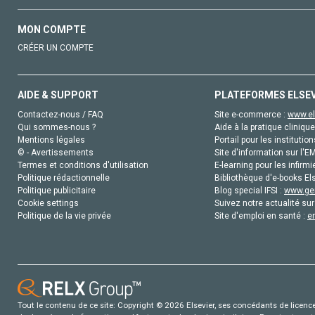
MON COMPTE
CRÉER UN COMPTE
AIDE & SUPPORT
PLATEFORMES ELSE
Contactez-nous / FAQ
Site e-commerce :
www.el
Qui sommes-nous ?
Aide à la pratique clinique
Mentions légales
Portail pour les institution
© - Avertissements
Site d'information sur l'E
Termes et conditions d'utilisation
E-learning pour les infirmi
Politique rédactionnelle
Bibliothèque d'e-books Els
Politique publicitaire
Blog special IFSI :
www.gen
Cookie settings
Suivez notre actualité sur
Politique de la vie privée
Site d'emploi en santé :
e
Tout le contenu de ce site: Copyright © 2026 Elsevier, ses concédants de licence e