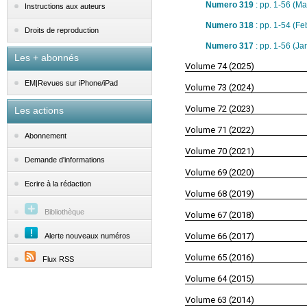
Numero 319
: pp. 1-56 (M
Instructions aux auteurs
Numero 318
: pp. 1-54 (F
Droits de reproduction
Numero 317
: pp. 1-56 (J
Les + abonnés
Volume 74 (2025)
EM|Revues sur iPhone/iPad
Volume 73 (2024)
Volume 72 (2023)
Les actions
Volume 71 (2022)
Abonnement
Volume 70 (2021)
Demande d'informations
Volume 69 (2020)
Ecrire à la rédaction
Volume 68 (2019)
Bibliothèque
Volume 67 (2018)
Volume 66 (2017)
Alerte nouveaux numéros
Volume 65 (2016)
Flux RSS
Volume 64 (2015)
Volume 63 (2014)