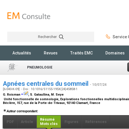
Rechercher
Service C
Rechercher
Actualités
Revues
Traités EMC
Domaines
PNEUMOLOGIE
Apnées centrales du sommeil
- 10/07/24
[6-040-K-09] - Doi : 10.1016/S1155-195X(24)45858-1
⁎
G. Roisman
, S. Gataullina, M. Seye
Unité fonctionnelle de somnologie, Explorations fonctionnelles multidisciplinaire
Béclère, 157, rue de la Porte-de-Trivaux, 92140 Clamart, France
Auteur correspondant.
Résumé
PDF
Article
Figures
Références
Mots clés