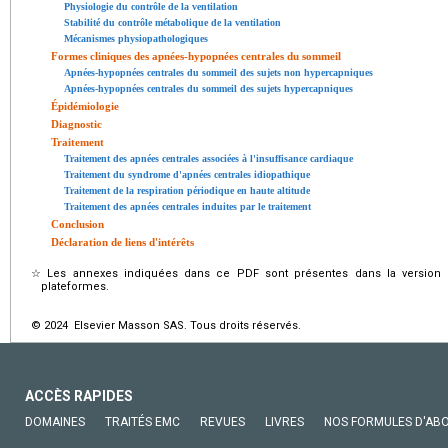
Physiologie du contrôle de la ventilation
Stabilité du contrôle métabolique de la ventilation
Mécanismes physiopathologiques
Formes cliniques des apnées-hypopnées centrales du sommeil
Apnées-hypopnées centrales du sommeil des sujets non hypercapniques
Apnées-hypopnées centrales du sommeil des sujets hypercapniques
Épidémiologie
Diagnostic
Traitement
Traitement des apnées centrales associées à l'insuffisance cardiaque
Traitement du syndrome d'apnées centrales idiopathique
Traitement de la respiration périodique en haute altitude
Traitement des apnées centrales induites par le traitement
Conclusion
Déclaration de liens d'intérêts
☆
Les annexes indiquées dans ce PDF sont présentes dans la version é
plateformes.
© 2024 Elsevier Masson SAS. Tous droits réservés.
ACCÈS RAPIDES
DOMAINES
TRAITÉS EMC
REVUES
LIVRES
NOS FORMULES D'AB