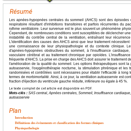
Résumé
Les apnées-hypopnées centrales du sommeil (AHCS) sont des épisodes d'in
respiratoire résultant d'inhibitions transitoires et parfois récurrentes du
rythme ventilatoire. Leur survenue est le plus souvent un phénomène phys
Cependant, de nombreuses conditions sont susceptibles de déclencher une 
instabilité du contrôle central de la ventilation, entraînant leur récurre
L'identification des causes des AHCS ainsi que leur traitement nécessite
une connaissance de leur physiopathologie et du contexte clinique.
d'apnées-hypopnées obstructives du sommeil, à l'insuffisance cardiaque, à l
vasculaire cérébral et au traitement chronique par opioïdes. L'insuffisanc
fréquente d'AHCS. La prise en charge des AHCS doit assurer le traitement d
l'amélioration de la qualité du sommeil. Les options thérapeutiques sont la p
autoasservie, l'oxygénothérapie nocturne, la stimulation phrénique et le
randomisées et contrôlées sont nécessaires pour établir l'efficacité à lon
termes de morbimortalité. Ainsi, à ce jour, la ventilation autoasservie est co
fraction d'éjection du ventricule gauche réduite, inférieure ou égale à 45 %.
Le texte complet de cet article est disponible en PDF.
Mots-clés :
SAS central, Apnées centrales, Sommeil, Insuffisance cardiaque
autoasservie
Plan
Introduction
Définitions des événements et classification des formes cliniques
Physiopathologie