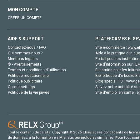
MON COMPTE
CRÉER UN COMPTE
AIDE & SUPPORT
PLATEFORMES ELSE
Contactez-nous / FAQ
Site e-commerce :
www.el
Qui sommes-nous ?
Aide à la pratique clinique
Mentions légales
Portail pour les institution
© - Avertissements
Site d'information sur l'E
Termes et conditions d'utilisation
E-learning pour les infirmi
Politique rédactionnelle
Bibliothèque d'e-books Els
Politique publicitaire
Blog special IFSI :
www.gen
Cookie settings
Suivez notre actualité sur
Politique de la vie privée
Site d'emploi en santé :
e
Tout le contenu de ce site: Copyright © 2026 Elsevier, ses concédants de licence e
de données, a la formation en IA et aux technologies similaires. Pour tout con