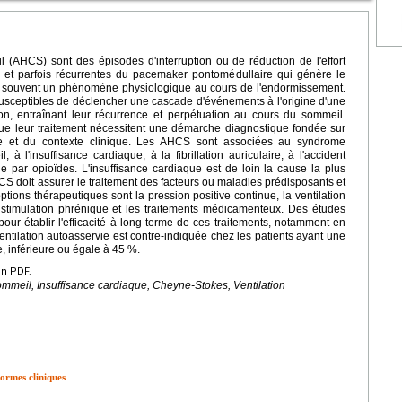
(AHCS) sont des épisodes d'interruption ou de réduction de l'effort
ires et parfois récurrentes du pacemaker pontomédullaire qui génère le
lus souvent un phénomène physiologique au cours de l'endormissement.
sceptibles de déclencher une cascade d'événements à l'origine d'une
ation, entraînant leur récurrence et perpétuation au cours du sommeil.
que leur traitement nécessitent une démarche diagnostique fondée sur
e et du contexte clinique. Les AHCS sont associées au syndrome
 l'insuffisance cardiaque, à la fibrillation auriculaire, à l'accident
ue par opioïdes. L'insuffisance cardiaque est de loin la cause la plus
S doit assurer le traitement des facteurs ou maladies prédisposants et
ptions thérapeutiques sont la pression positive continue, la ventilation
a stimulation phrénique et les traitements médicamenteux. Des études
our établir l'efficacité à long terme de ces traitements, notamment en
 ventilation autoasservie est contre-indiquée chez les patients ayant une
e, inférieure ou égale à 45 %.
en PDF.
ommeil, Insuffisance cardiaque, Cheyne-Stokes, Ventilation
formes cliniques