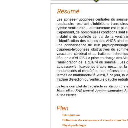
Résumé
Les apnées-hypopnées centrales du sommeil 
respiratoire résultant d'inhibitions transito
rythme ventilatoire. Leur survenue est le p
Cependant, de nombreuses conditions sont su
instabilité du contrôle central de la ventil
L'identification des causes des AHCS ainsi 
une connaissance de leur physiopathologi
d'apnées-hypopnées obstructives du sommeil, à
vasculaire cérébral et au traitement chroniq
fréquente d'AHCS. La prise en charge des AHC
l'amélioration de la qualité du sommeil. Les o
autoasservie, l'oxygénothérapie nocturne, l
randomisées et contrôlées sont nécessaires p
termes de morbimortalité. Ainsi, à ce jour, la
fraction d'éjection du ventricule gauche réduit
Le texte complet de cet article est disponible 
Mots-clés :
SAS central, Apnées centrales, S
autoasservie
Plan
Introduction
Définitions des événements et classification des 
Physiopathologie