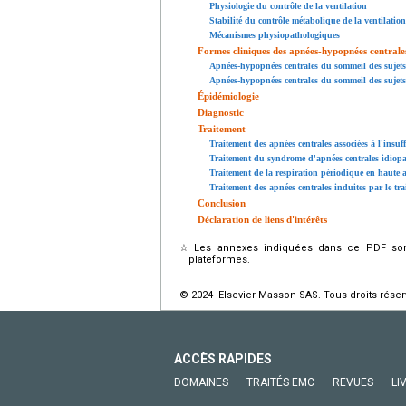
Physiologie du contrôle de la ventilation
Stabilité du contrôle métabolique de la ventilation
Mécanismes physiopathologiques
Formes cliniques des apnées-hypopnées centrale
Apnées-hypopnées centrales du sommeil des sujet
Apnées-hypopnées centrales du sommeil des sujet
Épidémiologie
Diagnostic
Traitement
Traitement des apnées centrales associées à l'insuf
Traitement du syndrome d'apnées centrales idiop
Traitement de la respiration périodique en haute a
Traitement des apnées centrales induites par le tr
Conclusion
Déclaration de liens d'intérêts
☆
Les annexes indiquées dans ce PDF sont
plateformes.
© 2024 Elsevier Masson SAS. Tous droits réser
ACCÈS RAPIDES
DOMAINES
TRAITÉS EMC
REVUES
LI