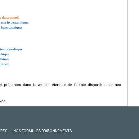
s du sommeil
s non hypercapniques
s hypercapniques
fisance cardiaque
athique
ltitude
aitement
 présentes dans la version étendue de l'article disponible sur nos
vés.
VRES
NOS FORMULES D'ABONNEMENTS