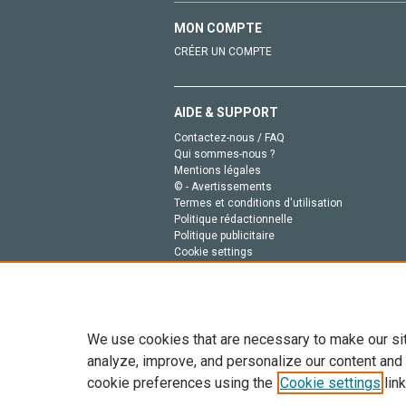
MON COMPTE
CRÉER UN COMPTE
AIDE & SUPPORT
Contactez-nous / FAQ
Qui sommes-nous ?
Mentions légales
© - Avertissements
Termes et conditions d'utilisation
Politique rédactionnelle
Politique publicitaire
Cookie settings
Politique de la vie privée
We use cookies that are necessary to make our si
analyze, improve, and personalize our content and
cookie preferences using the
Cookie settings
link
Tout le contenu de ce site: Copyright © 2026 Else
de données, a la formation en IA et aux technol