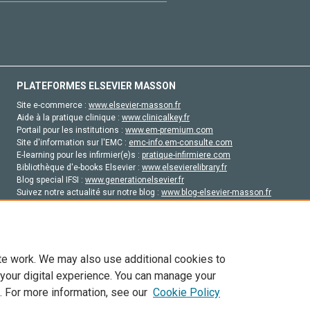
PLATEFORMES ELSEVIER MASSON
Site e-commerce :
www.elsevier-masson.fr
Aide à la pratique clinique :
www.clinicalkey.fr
Portail pour les institutions :
www.em-premium.com
Site d'information sur l'EMC :
emc-info.em-consulte.com
E-learning pour les infirmier(e)s :
pratique-infirmiere.com
Bibliothèque d'e-books Elsevier :
www.elsevierelibrary.fr
Blog special IFSI :
www.generationelsevier.fr
Suivez notre actualité sur notre blog :
www.blog-elsevier-masson.fr
Site d'emploi en santé :
emploisante.com
te work. We may also use additional cookies to
 your digital experience. You can manage your
. For more information, see our
Cookie Policy
vier, ses concédants de licence et ses contributeurs. Tout les droits sont réservés, y 
ogies similaires. Pour tout contenu en libre accès, les conditions de licence Creati