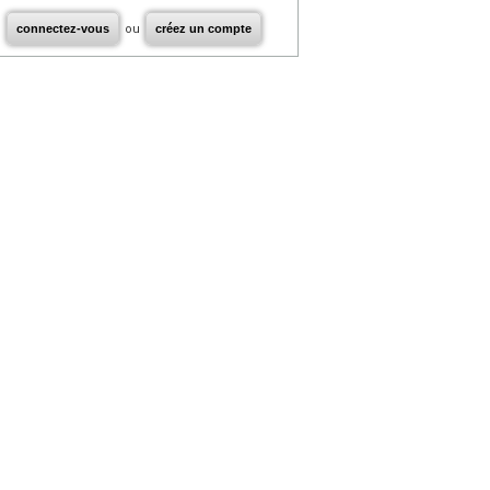
connectez-vous
ou
créez un compte