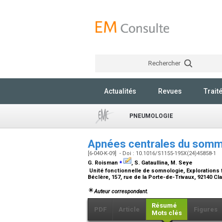
Rechercher
Actualités
Revues
Trait
PNEUMOLOGIE
Apnées centrales du somm
[6-040-K-09] - Doi : 10.1016/S1155-195X(24)45858-1
⁎
G. Roisman
, S. Gataullina, M. Seye
Unité fonctionnelle de somnologie, Explorations fo
Béclère, 157, rue de la Porte-de-Trivaux, 92140 Cl
Auteur correspondant.
Résumé
PDF
Article
Figures
Mots clés