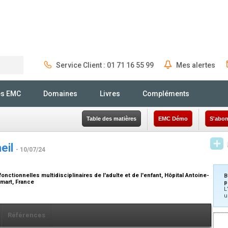
Service Client : 01 71 16 55 99
Mes alertes
Rechercher
és EMC
Domaines
Livres
Compléments
Table des matières
EMC Démo
S'abon
eil
- 10/07/24
nctionnelles multidisciplinaires de l'adulte et de l'enfant, Hôpital Antoine-
B
amart, France
p
L
u
Références