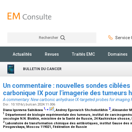
Rechercher
Service C
Rechercher
Actualités
Revues
Traités EMC
Domaines
BULLETIN DU CANCER
Un commentaire : nouvelles sondes ciblées 
carbonique IX pour l’imagerie des tumeurs
A commentary: New carbonic anhydrase IX-targeted probes for imaging 
Doi : 10.1016/j.bulcan.2024.11.006
1
,
⁎
2
Diana Igorevna Salnikova
, Andrey Egorovich Shchekotikhin
, Alexander 
1
Département de biologie expérimentale des tumeurs, institut de carcinogenès
oncologie N.N. Blokhin, ministère de la Santé de Russie, 24 Kashirskoe shosse
2
Laboratoire de transformation chimique des antibiotiques, institut Gause des n
Pirogovskaya, Moscou 119021, Fédération de Russie