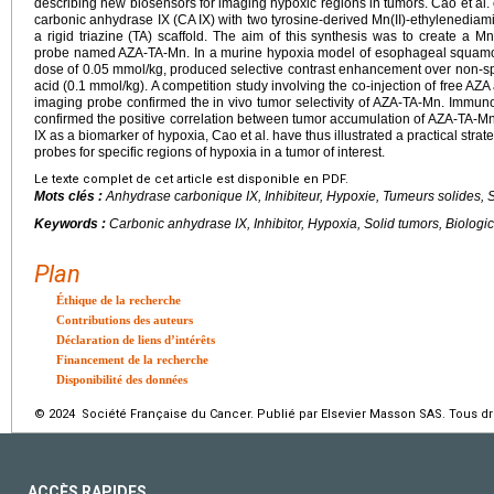
describing new biosensors for imaging hypoxic regions in tumors. Cao et al
carbonic anhydrase IX (CA IX) with two tyrosine-derived Mn(II)-ethylenediam
a rigid triazine (TA) scaffold. The aim of this synthesis was to create a 
probe named AZA-TA-Mn. In a murine hypoxia model of esophageal squamou
dose of 0.05
mmol/kg, produced selective contrast enhancement over non-sp
acid (0.1
mmol/kg). A competition study involving the co-injection of free A
imaging probe confirmed the in vivo tumor selectivity of AZA-TA-Mn. Immuno
confirmed the positive correlation between tumor accumulation of AZA-TA-M
IX as a biomarker of hypoxia, Cao et al. have thus illustrated a practical str
probes for specific regions of hypoxia in a tumor of interest.
Le texte complet de cet article est disponible en PDF.
Mots clés :
Anhydrase carbonique IX, Inhibiteur, Hypoxie, Tumeurs solides,
Keywords :
Carbonic anhydrase IX, Inhibitor, Hypoxia, Solid tumors, Biologi
Plan
Éthique de la recherche
Contributions des auteurs
Déclaration de liens d’intérêts
Financement de la recherche
Disponibilité des données
© 2024 Société Française du Cancer. Publié par Elsevier Masson SAS. Tous dro
ACCÈS RAPIDES