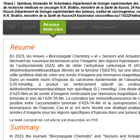
⁎
Diana I. Salnikova, Alexander M. Scherbakov, Département de biologie expérimentale des t
de recherche médicale en oncologie N.N. Blokhin, ministère de la Santé de Russie, 24 K
Russie.Département de biologie expérimentale des tumeurs, institut de carcinogenèse, c
N.N. Blokhin, ministère de la Santé de Russie24 Kashirskoe shosseMoscou115522Fédéra
Résumé
PDF
Article
Figures
Références
Mots clés
Résumé
En 2023, les revues «
Bioconjugate Chemistry
» et «
Sensors and Actuator
décrivant de nouveaux biosenseurs pour l’imagerie des régions hypoxiques d
de l’acétazolamide (AZA) afin de cibler l’anhydrase carbonique IX (A
éthylènediaminetétraacétique dérivés de la tyrosine (TyEDTA), sur une structu
cette synthèse était de créer une sonde d’imagerie par résonance magnéti
Dans un modèle murin d’hypoxie du carcinome épidermoïde de l’œsophag
0,05
mmol/kg, a produit un renforcement sélectif du contr
diéthylénétriaminepentaacétique non spécifique (0,1
mmol/kg). Une étude de
d’AZA libre et de sonde d’imagerie moléculaire par résonance magnétique à 
tumorale in vivo de l’AZA-TA-Mn. La coloration par immunofluorescence de co
positive entre l’accumulation tumorale d’AZA-TA-Mn et la surexpression 
biomarqueur de l’hypoxie, Cao et al. ont donc illustré une stratégie prat
sondes d’imagerie pour les régions spécifiques d’hypoxie dans une tumeur d’
Le texte complet de cet article est disponible en PDF.
Summary
In 2023, the journals “Bioconjugate Chemistry” and “Sensors and Actuat