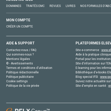
DOMAINES
TRAITÉS EMC
REVUES
LIVRES
NOS FORMULES D'AB
MON COMPTE
CRÉER UN COMPTE
AIDE & SUPPORT
PLATEFORMES ELSE
Contactez-nous / FAQ
Site e-commerce :
www.el
Qui sommes-nous ?
Aide à la pratique clinique
Mentions légales
Portail pour les institution
© - Avertissements
Site d'information sur l'E
Termes et conditions d'utilisation
E-learning pour les infirmi
Politique rédactionnelle
Bibliothèque d'e-books Els
Politique publicitaire
Blog special IFSI :
www.gen
Cookie settings
Suivez notre actualité sur
Politique de la vie privée
Site d'emploi en santé :
e