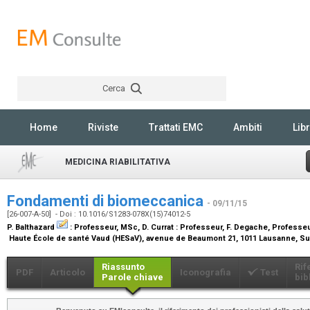
Cerca
Rechercher
Home
Riviste
Trattati EMC
Ambiti
Libr
MEDICINA RIABILITATIVA
Fondamenti di biomeccanica
- 09/11/15
[26-007-A-50] - Doi : 10.1016/S1283-078X(15)74012-5
P. Balthazard
:
Professeur, MSc
, D. Currat :
Professeur
, F. Degache,
Professeu
Haute École de santé Vaud (HESaV), avenue de Beaumont 21, 1011 Lausanne, S
Riassunto
Rif
PDF
Articolo
Iconografia
Test
Parole chiave
bib