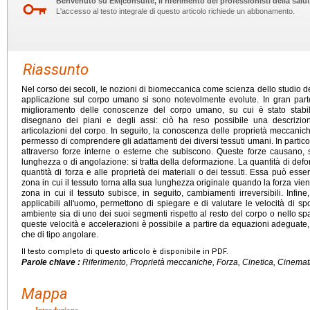
Benvenuto su EM|consulte, il riferimento dei professionisti della salut
L'accesso al testo integrale di questo articolo richiede un abbonamento.
Riassunto
Nel corso dei secoli, le nozioni di biomeccanica come scienza dello studio delle
applicazione sul corpo umano si sono notevolmente evolute. In gran part
miglioramento delle conoscenze del corpo umano, su cui è stato stabili
disegnano dei piani e degli assi: ciò ha reso possibile una descrizio
articolazioni del corpo. In seguito, la conoscenza delle proprietà meccaniche 
permesso di comprendere gli adattamenti dei diversi tessuti umani. In particol
attraverso forze interne o esterne che subiscono. Queste forze causano, s
lunghezza o di angolazione: si tratta della deformazione. La quantità di defor
quantità di forza e alle proprietà dei materiali o dei tessuti. Essa può esse
zona in cui il tessuto torna alla sua lunghezza originale quando la forza viene 
zona in cui il tessuto subisce, in seguito, cambiamenti irreversibili. Infine
applicabili all'uomo, permettono di spiegare e di valutare le velocità di sp
ambiente sia di uno dei suoi segmenti rispetto al resto del corpo o nello spaz
queste velocità e accelerazioni è possibile a partire da equazioni adeguate,
che di tipo angolare.
Il testo completo di questo articolo è disponibile in PDF.
Parole chiave :
Riferimento, Proprietà meccaniche, Forza, Cinetica, Cinemat
Mappa
Introduzione