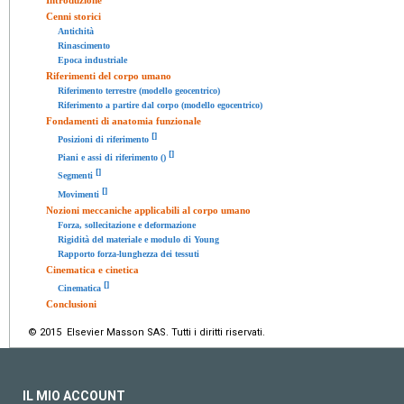
Cenni storici
Antichità
Rinascimento
Epoca industriale
Riferimenti del corpo umano
Riferimento terrestre (modello geocentrico)
Riferimento a partire dal corpo (modello egocentrico)
Fondamenti di anatomia funzionale
[
]
Posizioni di riferimento
[
]
Piani e assi di riferimento ()
[
]
Segmenti
[
]
Movimenti
Nozioni meccaniche applicabili al corpo umano
Forza, sollecitazione e deformazione
Rigidità del materiale e modulo di Young
Rapporto forza-lunghezza dei tessuti
Cinematica e cinetica
[
]
Cinematica
Conclusioni
© 2015 Elsevier Masson SAS. Tutti i diritti riservati.
IL MIO ACCOUNT