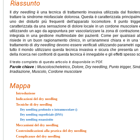
Riassunto
Il
dry needling
è una tecnica di trattamento invasiva utilizzata dal fisioterap
trattare la sindrome miofasciale dolorosa. Questa è caratterizzata principalm
uno dei disturbi più frequenti dell'apparato locomotore. Il punto trigge
caratterizzata da una sensazione di dolore locale in un cordone muscolare e 
utilizzando un ago da agopuntura per vascolarizzare la zona di contrazione
integrata in una gestione multimodale dei pazienti. Come per qualsiasi al
risiede in un buon ragionamento clinico, in un'anamnesi chiara e in una val
trattamento di
dry needling
devono essere verificati utilizzando parametri ogget
tutto il mondo utilizzano questa tecnica invasiva e sicura che presenta un
della ricerca nei confronti di questa tecnica è innegabile e gli effetti spesso s
Il testo completo di questo articolo è disponibile in PDF.
Parole chiave :
Muscoloscheletrico, Dolore, Dry needling, Punto trigger, Sin
Irradiazione, Muscolo, Cordone muscolare
Mappa
Introduzione
Indicazioni del dry needling
Tecniche di dry needling
Dry needling profondo o intramuscolare ()
Dry needling superficiale (DNS)
Dry needling ecoassistito
Meccanismi del dry needling
Controindicazioni alla pratica del dry needling
Complicanze del dry needling