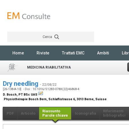
Cerca
Rechercher
Home
Riviste
Trattati EMC
Ambiti
Libr
MEDICINA RIABILITATIVA
Dry needling
- 22/08/22
[26-138-A-10] - Doi : 10.1016/S1283-078X(22)46868-4
D. Bosch,
PT BSc UAS
Physiothérapie Bosch Bern, Schlaflistrasse 6, 3013 Berne, Suisse
Riassunto
Riferimenti
PDF
Articolo
Iconografia
Parole chiave
bibliografici