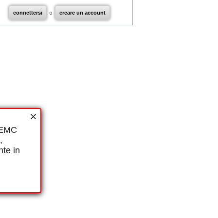
connettersi
o
creare un account
i EMC
,
nte in