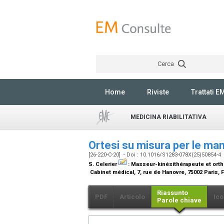
Cerca
Home
Riviste
Trattati E
MEDICINA RIABILITATIVA
Ortesi su misura per le man
[26-220-C-20] - Doi : 10.1016/S1283-078X(25)50854-4
S. Celerier
:
Masseur-kinésithérapeute et orth
Cabinet médical, 7, rue de Hanovre, 75002 Paris,
Riassunto
PDF
Articolo
Ico
Parole chiave