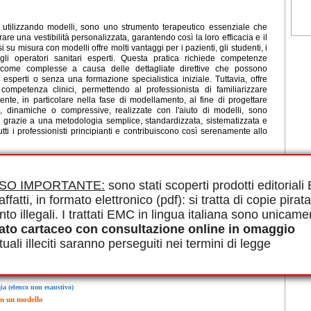
 utilizzando modelli, sono uno strumento terapeutico essenziale che
re una vestibilità personalizzata, garantendo così la loro efficacia e il
 su misura con modelli offre molti vantaggi per i pazienti, gli studenti, i
li operatori sanitari esperti. Questa pratica richiede competenze
 come complesse a causa delle dettagliate direttive che possono
esperti o senza una formazione specialistica iniziale. Tuttavia, offre
 competenza clinici, permettendo al professionista di familiarizzare
nte, in particolare nella fase di modellamento, al fine di progettare
he, dinamiche o compressive, realizzate con l'aiuto di modelli, sono
na grazie a una metodologia semplice, standardizzata, sistematizzata e
utti i professionisti principianti e contribuiscono così serenamente allo
le in PDF.
 Ortopedia, Su misura, Modello
ISO IMPORTANTE:
sono stati scoperti prodotti editorial
affatti, in formato elettronico (pdf): si tratta di copie pirata
nto illegali. I trattati EMC in lingua italiana sono unicame
ato cartaceo con consultazione online in omaggio
uali illeciti saranno perseguiti nei termini di legge
ositivo su misura
ia (elenco non esaustivo)
on un modello