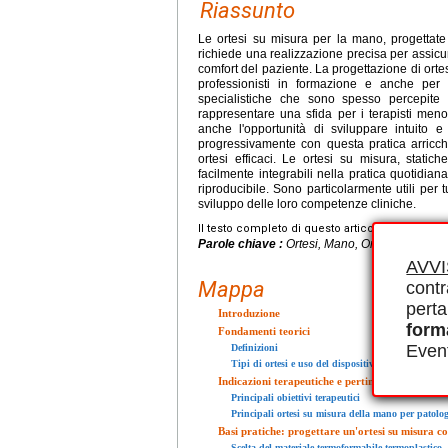
Riassunto
Le ortesi su misura per la mano, progettate
richiede una realizzazione precisa per assicura
comfort del paziente. La progettazione di ortesi
professionisti in formazione e anche per g
specialistiche che sono spesso percepite
rappresentare una sfida per i terapisti meno 
anche l'opportunità di sviluppare intuito e
progressivamente con questa pratica arricche
ortesi efficaci. Le ortesi su misura, static
facilmente integrabili nella pratica quotidia
riproducibile. Sono particolarmente utili per t
sviluppo delle loro competenze cliniche.
Il testo completo di questo articolo è disponibi
Parole chiave :
Ortesi, Mano, Ortesizzazione,
AVV
Mappa
contr
perta
Introduzione
form
Fondamenti teorici
Event
Definizioni
Tipi di ortesi e uso del dispositivo
Indicazioni terapeutiche e pertinenza di un disp
Principali obiettivi terapeutici
Principali ortesi su misura della mano per patolog
Basi pratiche: progettare un'ortesi su misura c
Scelta del materiale termoformabile termoplastico