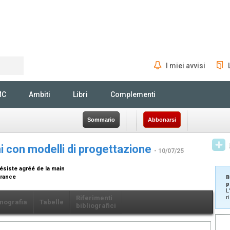
I miei avvisi
Rechercher
MC
Ambiti
Libri
Complementi
Sommario
Abbonarsi
i con modelli di progettazione
- 10/07/25
ésiste agréé de la main
 France
B
p
L
Riferimenti
r
nografia
Tabelle
bibliografici