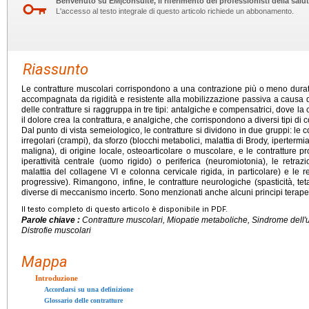
Benvenuto su EM|consulte, il riferimento dei professionisti della salut
L'accesso al testo integrale di questo articolo richiede un abbonamento.
Riassunto
Le contratture muscolari corrispondono a una contrazione più o meno duratu
accompagnata da rigidità e resistente alla mobilizzazione passiva a causa de
delle contratture si raggruppa in tre tipi: antalgiche e compensatrici, dove la 
il dolore crea la contrattura, e analgiche, che corrispondono a diversi tipi di c
Dal punto di vista semeiologico, le contratture si dividono in due gruppi: le co
irregolari (crampi), da sforzo (blocchi metabolici, malattia di Brody, ipertermi
maligna), di origine locale, osteoarticolare o muscolare, e le contratture p
iperattività centrale (uomo rigido) o periferica (neuromiotonia), le retrazi
malattia del collagene VI e colonna cervicale rigida, in particolare) e le r
progressive). Rimangono, infine, le contratture neurologiche (spasticità, te
diverse di meccanismo incerto. Sono menzionati anche alcuni principi terapeu
Il testo completo di questo articolo è disponibile in PDF.
Parole chiave :
Contratture muscolari, Miopatie metaboliche, Sindrome dell'
Distrofie muscolari
Mappa
Introduzione
Accordarsi su una definizione
Glossario delle contratture