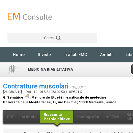
Cerca
Rechercher
Home
Riviste
Trattati EMC
Ambiti
Libr
MEDICINA RIABILITATIVA
Contratture muscolari
- 18/03/11
[26-088-A-10] - Doi : 10.1016/S1283-078X(11)59594-X
G. Serratrice
:
Membre de l'Académie nationale de médecine
Université de la Méditerranée, 19, rue Daumier, 13008 Marseille, France
Riassunto
Rif
PDF
Articolo
Iconografia
Test
Parole chiave
bib