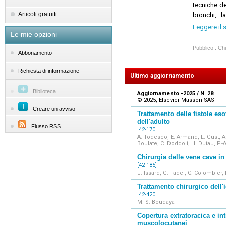
tecniche de
Articoli gratuiti
bronchi, l
importante è
Leggere il 
Le mie opzioni
e le prospe
annuale.
Pubblico : Chi
Abbonamento
Il contenut
individua
Richiesta di informazione
supplementa
Ultimo aggiornamento
animano gli
Biblioteca
Aggiornamento -2025 / N. 28
© 2025, Elsevier Masson SAS
Creare un avviso
Trattamento delle fistole es
dell'adulto
Flusso RSS
[42-170]
A. Todesco, E. Armand, L. Gust, A
Boulate, C. Doddoli, H. Dutau, P.
Chirurgia delle vene cave in
[42-185]
J. Issard, G. Fadel, C. Colombier, 
Trattamento chirurgico dell
[42-420]
M.-S. Boudaya
Copertura extratoracica e in
muscolocutanei