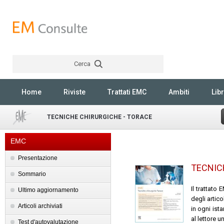
Cerca
Rechercher
Home
Riviste
Trattati EMC
Ambiti
Libr
TECNICHE CHIRURGICHE - TORACE
EMC
Presentazione
TECNIC
Sommario
Il trattato
Ultimo aggiornamento
degli artic
Articoli archiviati
in ogni ist
al lettore 
Test d'autovalutazione